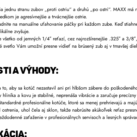
a jednu stranu zubov „proti ostriu“ a druhú „po ostri“. MAXX má n
kom je agresívnejšie a trvácnejšie ostrie.
nite na manuálne uťahovanie páčky pri každom zube. Keď stiahnet
ikálne zvyšuje.
všetko od jemných 1/4″ reťazí, cez najrozšírenejšie .325″ a 3/8″
 svetlo Vám umožní presne vidieť na brúsený zub aj v tmavšej diel
TI A VÝHODY:
 to, aby sa kotúč nezastavil ani pri hlbšom zábere do poškodenéh
y hliníka a kovu je stabilné, neprenáša vibrácie a zaručuje precízn
andardné profesionálne kotúče, ktoré sa menej prehrievajú a majú 
ostrenia, uhol čela aj sklon, takže nabrúsite akúkoľvek reťaz pres
aždodenné zaťaženie v profesionálnych servisoch a lesných správa
KÁCIA: