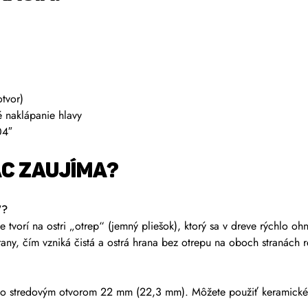
tvor)
 naklápanie hlavy
04″
AC ZAUJÍMA?
“?
 tvorí na ostri „otrep“ (jemný pliešok), ktorý sa v dreve rýchlo o
rany, čím vzniká čistá a ostrá hrana bez otrepu na oboch stranách r
o stredovým otvorom 22 mm (22,3 mm). Môžete použiť keramické 