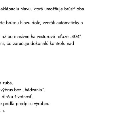
aklápaciu hlavu, ktorá umožňuje brúsiť oba
e brúsnu hlavu dole, zverák automaticky a
, až po masívne harvestorové reťaze .404″.
ni, čo zaručuje dokonalú kontrolu nad
o zuba.
y výbrus bez „hádzania“.
dlhšiu životnosť.
ne podľa predpisu výrobcu.
ch.