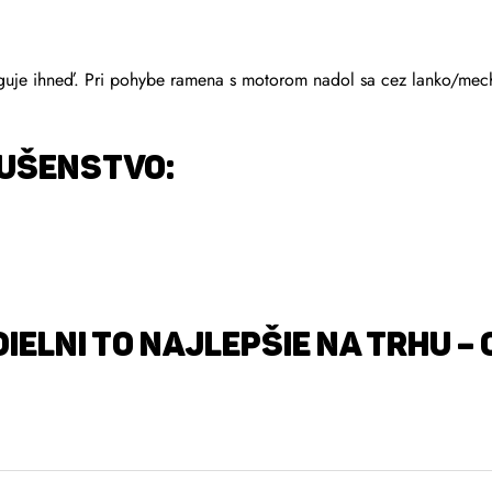
guje ihneď. Pri pohybe ramena s motorom nadol sa cez lanko/mech
LUŠENSTVO:
IELNI TO NAJLEPŠIE NA TRHU –