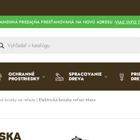
l
t
e
AMENNÁ PREDAJŇA PRESŤAHOVANÁ NA NOVÚ ADRESU -
VIAC INFO 
r
n
a
t
i
v
e
OCHRANNÉ
SPRACOVANIE
PRI
PROSTRIEDKY
DREVA
DR
:
cké brúsky na reťaze
|
Elektrická brúska reťazí Maxx
úska