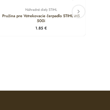
Náhradné diely STIHL
Pružina pre Vstrekovacie čerpadlo STIHL MS
Držia
500i
1.85
€