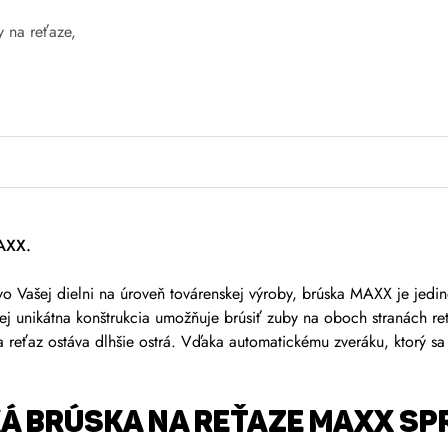
y na reťaze
,
MAXX.
a vo Vašej dielni na úroveň továrenskej výroby, brúska MAXX je jed
Jej unikátna konštrukcia umožňuje brúsiť zuby na oboch stranách 
a reťaz ostáva dlhšie ostrá. Vďaka automatickému zveráku, ktorý sa z
cká brúska na reťaze MAXX S