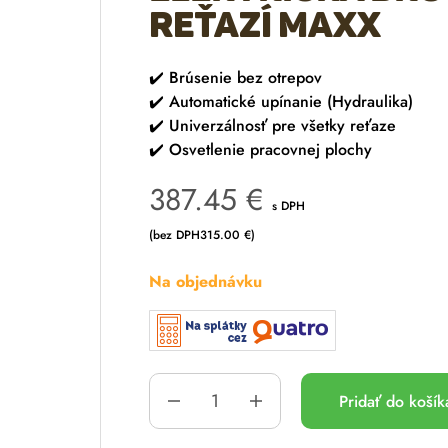
reťazí Maxx
✔️
Brúsenie bez otrepov
✔️
Automatické upínanie (Hydraulika)
✔️
Univerzálnosť pre všetky reťaze
✔️
Osvetlenie pracovnej plochy
387.45
€
s DPH
(bez DPH
315.00
€
)
Na objednávku
Pridať do koší