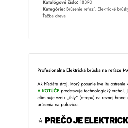
A
Katalógové číslo:
18390
l
Kategórie:
Brúsenie reťazí
,
Elektrické brúsk
t
Ťažba dreva
e
r
n
a
t
i
v
Profesionálna Elektrická brúska na reťaze 
e
:
Ak hľadáte stroj, ktorý posunie kvalitu ostreni
A KOTÚČE
predstavuje technologický vrchol. 
eliminuje vznik „ihly“ (otrepu) na reznej hrane 
brúsenia na polovicu.
⭐ PREČO JE Elektri