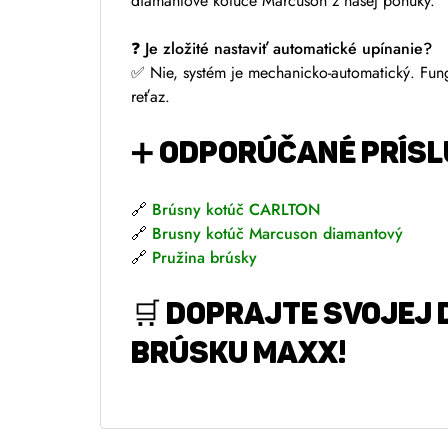
diamantové kotúče Marcuson z našej ponuky.
❓ Je zložité nastaviť automatické upínanie?
✅ Nie, systém je mechanicko-automatický. Fun
reťaz.
➕ ODPORÚČANÉ PRÍS
🔗
Brúsny kotúč CARLTON
🔗
Brusny kotúč Marcuson diamantový
🔗
Pružina brúsky
🛒 DOPRAJTE SVOJEJ D
BRÚSKU MAXX!