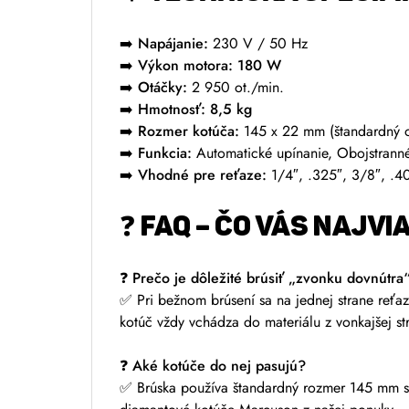
➡️ Napájanie:
230 V / 50 Hz
➡️ Výkon motora:
180 W
➡️ Otáčky:
2 950 ot./min.
➡️ Hmotnosť:
8,5 kg
➡️ Rozmer kotúča:
145 x 22 mm (štandardný o
➡️ Funkcia:
Automatické upínanie, Obojstranné
➡️ Vhodné pre reťaze:
1/4″, .325″, 3/8″, .4
❓ FAQ – ČO VÁS NAJVI
❓ Prečo je dôležité brúsiť „zvonku dovnútra
✅ Pri bežnom brúsení sa na jednej strane reťaze
kotúč vždy vchádza do materiálu z vonkajšej st
❓ Aké kotúče do nej pasujú?
✅ Brúska používa štandardný rozmer 145 mm s