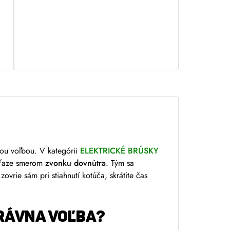
inou voľbou. V kategórii
ELEKTRICKÉ BRÚSKY
reťaze smerom
zvonku dovnútra
. Tým sa
ovrie sám pri stiahnutí kotúča, skrátite čas
PRÁVNA VOĽBA?