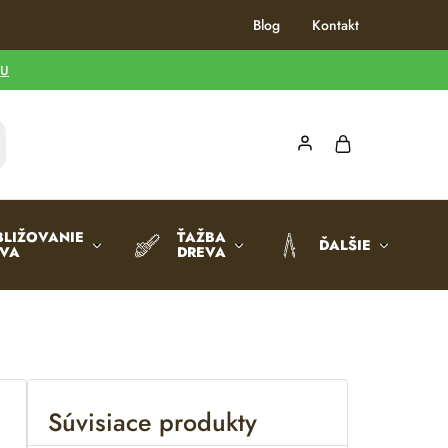
Blog
Kontakt
TU
BLIŽOVANIE
ŤAŽBA
ĎALŠIE
EVA
DREVA
Súvisiace produkty