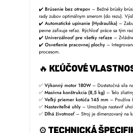
✔️
Brúsenie bez otrepov
– Bežné brúsky brúsi
rady zubov optimálnym smerom (do rezu). Výsled
✔️
Automatické upínanie (Hydraulika)
– Zabud
pevne zafixuje reťaz. Rýchlosť práce sa tým rad
✔️
Univerzálnosť pre všetky reťaze
– Zvládne 
✔️
Osvetlenie pracovnej plochy
– Integrované
procesom.
🔥 KĽÚČOVÉ VLASTNOS
✅
Výkonný motor 180W
– Dostatočná sila na
✅
Masívna konštrukcia (8,5 kg)
– Telo zliatin
✅
Veľký priemer kotúča 145 mm
– Používa št
✅
Nastaviteľné uhly
– Umožňuje nastaviť uhol 
✅
Dlhá životnosť
– Stroj je dimenzovaný na k
⚙️ TECHNICKÁ ŠPECIFI