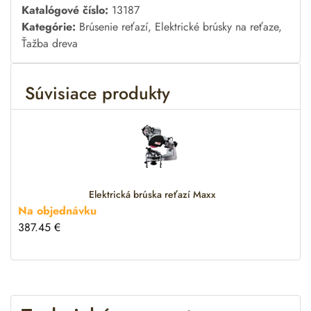
A
Katalógové číslo:
13187
l
Kategórie:
Brúsenie reťazí
,
Elektrické brúsky na reťaze
,
t
Ťažba dreva
e
r
Súvisiace produkty
n
a
t
i
v
e
:
Elektrická brúska reťazí Maxx
Na objednávku
387.45
€