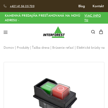
Blog
Kontakt
+421 41 56 25 720
KAMENNÁ PREDAJŇA PRESŤAHOVANÁ NA NOVÚ
VIAC INFO
ADRESU -
TU
Domov
|
Produkty
|
Ťažba dreva
|
Brúsenie reťazí
|
Elektrické brúsky na r