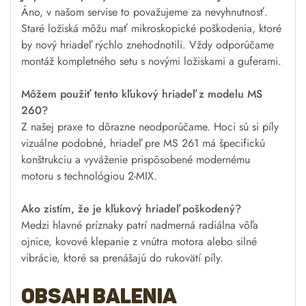
Áno, v našom servise to považujeme za nevyhnutnosť.
Staré ložiská môžu mať mikroskopické poškodenia, ktoré
by nový hriadeľ rýchlo znehodnotili. Vždy odporúčame
montáž kompletného setu s novými ložiskami a guferami.
Môžem použiť tento kľukový hriadeľ z modelu MS
260?
Z našej praxe to dôrazne neodporúčame. Hoci sú si píly
vizuálne podobné, hriadeľ pre MS 261 má špecifickú
konštrukciu a vyváženie prispôsobené modernému
motoru s technológiou 2-MIX.
Ako zistím, že je kľukový hriadeľ poškodený?
Medzi hlavné príznaky patrí nadmerná radiálna vôľa
ojnice, kovové klepanie z vnútra motora alebo silné
vibrácie, ktoré sa prenášajú do rukovätí píly.
Obsah balenia