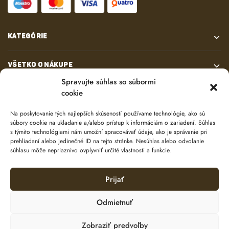
KATEGÓRIE
VŠETKO O NÁKUPE
Spravujte súhlas so súbormi
cookie
KONTAKT
Na poskytovanie tých najlepších skúseností používame technológie, ako sú
súbory cookie na ukladanie a/alebo prístup k informáciám o zariadení. Súhlas
s týmito technológiami nám umožní spracovávať údaje, ako je správanie pri
prehliadaní alebo jedinečné ID na tejto stránke. Nesúhlas alebo odvolanie
súhlasu môže nepriaznivo ovplyvniť určité vlastnosti a funkcie.
Prijať
© 2024 e-shop od
lukasolos.sk
Odmietnuť
Zobraziť predvoľby
Ochrana osobných údajov