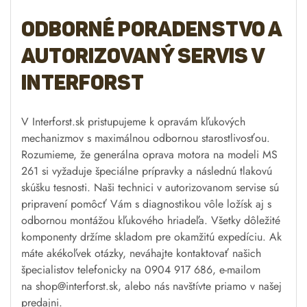
Odborné poradenstvo a
autorizovaný servis v
Interforst
V Interforst.sk pristupujeme k opravám kľukových
mechanizmov s maximálnou odbornou starostlivosťou.
Rozumieme, že generálna oprava motora na modeli MS
261 si vyžaduje špeciálne prípravky a následnú tlakovú
skúšku tesnosti. Naši technici v autorizovanom servise sú
pripravení pomôcť Vám s diagnostikou vôle ložísk aj s
odbornou montážou kľukového hriadeľa. Všetky dôležité
komponenty držíme skladom pre okamžitú expedíciu. Ak
máte akékoľvek otázky, neváhajte kontaktovať našich
špecialistov telefonicky na 0904 917 686, e-mailom
na
shop@interforst.sk
, alebo nás navštívte priamo v našej
predajni.