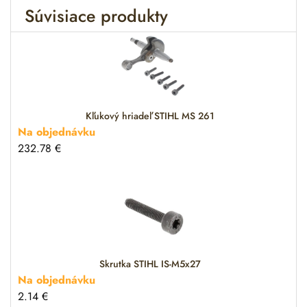
Súvisiace produkty
n
a
t
i
v
e
:
Kľukový hriadeľ STIHL MS 261
Na objednávku
232.78
€
Skrutka STIHL IS-M5x27
Na objednávku
2.14
€