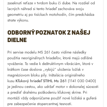
zaseknutí reťaze v tvrdom buku či dube. Na rozdiel od
lacných náhrad si tento hriadeľ zachováva svoju
geometriu aj po tisíckach motohodín, čím predchádza
strate výkonu.
Odborný poznatok z našej
dielne
Pri servise modelu MS 261 často vidíme následky
použitia neoriginálnych hriadeľov, ktoré majú odlišné
vyváženie. To vedie k deštruktívnym vibráciám, ktoré v
krátkom čase doslova „vybijú“ uloženia ložísk v
magnéziovom bloku píly. Inštalácia originálneho
kusu
Kľukový hriadeľ STIHL Ms 261
(1141 030 0400)
je jedinou cestou, ako udržať motor v dokonalej súososti
a predísť drahému poškodeniu kľukovej skrine. Pri
montáži vždy odporúčame použiť nové ložiská a guferá
pre zabezpečenie stopercentnej tesnosti.