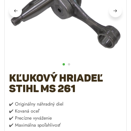
Kľukový hriadeľ
STIHL Ms 261
✔️ Originálny náhradný diel
✔️ Kovaná oceľ
✔️ Precízne vyváženie
✔️ Maximálna spoľahlivosť