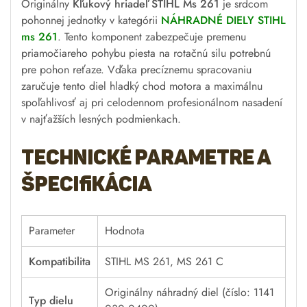
Originálny
Kľukový hriadeľ STIHL Ms 261
je srdcom
pohonnej jednotky v kategórii
NÁHRADNÉ DIELY STIHL
ms 261
. Tento komponent zabezpečuje premenu
priamočiareho pohybu piesta na rotačnú silu potrebnú
pre pohon reťaze. Vďaka precíznemu spracovaniu
zaručuje tento diel hladký chod motora a maximálnu
spoľahlivosť aj pri celodennom profesionálnom nasadení
v najťažších lesných podmienkach.
Technické parametre a
špecifikácia
Parameter
Hodnota
Kompatibilita
STIHL MS 261, MS 261 C
Originálny náhradný diel (číslo: 1141
Typ dielu