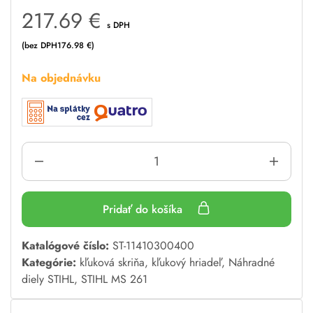
217.69
€
s DPH
(bez DPH
176.98
€
)
Na objednávku
Pridať do košíka
A
Katalógové číslo:
ST-11410300400
l
Kategórie:
kľuková skriňa, kľukový hriadeľ
,
Náhradné
t
diely STIHL
,
STIHL MS 261
e
r