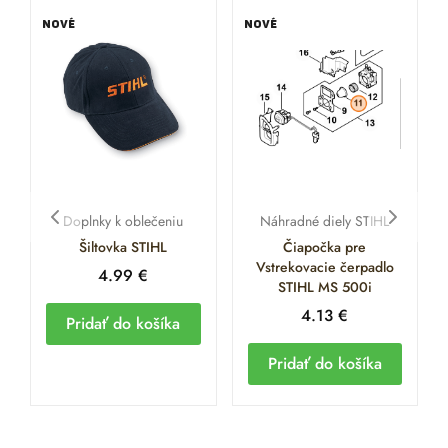
NOVÉ
NOVÉ
Doplnky k oblečeniu
Náhradné diely STIHL
Šiltovka STIHL
Čiapočka pre
Vstrekovacie čerpadlo
4.99
€
STIHL MS 500i
4.13
€
Pridať do košíka
Pridať do košíka