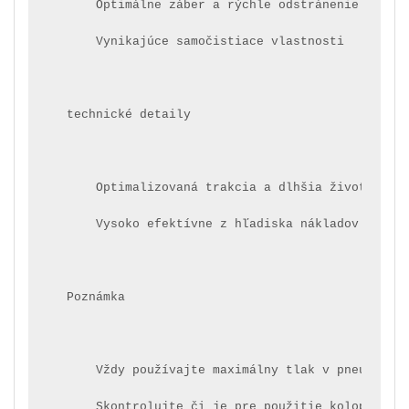
    Optimálne záber a rýchle odstránenie mater
    Vynikajúce samočistiace vlastnosti
technické detaily
    Optimalizovaná trakcia a dlhšia životnosť 
    Vysoko efektívne z hľadiska nákladov vďaka
Poznámka
    Vždy používajte maximálny tlak v pneumatik
    Skontrolujte či je pre použitie kolopásů d