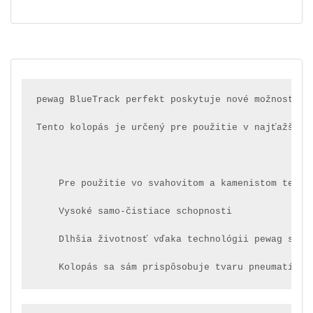
pewag BlueTrack perfekt poskytuje nové možnosti p
Tento kolopás je určený pre použitie v najťažších
    Pre použitie vo svahovitom a kamenistom terén
    Vysoké samo-čistiace schopnosti
    Dlhšia životnosť vďaka technológii pewag star
    Kolopás sa sám prispôsobuje tvaru pneumatík, 