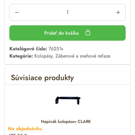
Pridať do košíka
A
Katalógové číslo:
76251x
l
Kategórie:
Kolopásy
,
Záberové a snehové reťaze
t
e
Súvisiace produkty
r
n
a
t
i
v
e
Napínák kolopásov CLARK
:
Na objednávku