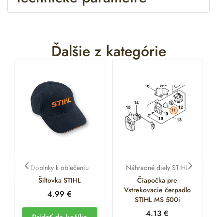
Ďalšie z kategórie
Doplnky k oblečeniu
Náhradné diely STIHL
Šiltovka STIHL
Čiapočka pre
Vstrekovacie čerpadlo
4.99
€
STIHL MS 500i
4.13
€