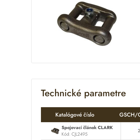
Technické parametre
Katalógové číslo
GSCH/
Spojovací článok CLARK
Kód: CJL2495