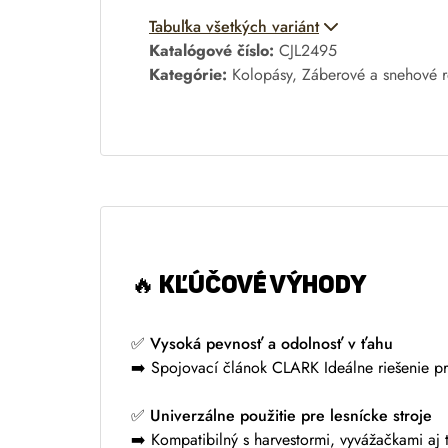
A
Tabuľka všetkých variánt
l
Katalógové číslo:
CJL2495
t
Kategórie:
Kolopásy
,
Záberové a snehové r
e
r
n
a
t
i
v
e
🔥 KĽÚČOVÉ VÝHODY
:
✅ Vysoká pevnosť a odolnosť v ťahu
➡️ Spojovací článok CLARK Ideálne riešenie pr
✅ Univerzálne použitie pre lesnícke stroje
➡️ Kompatibilný s harvestormi, vyvážačkami aj 