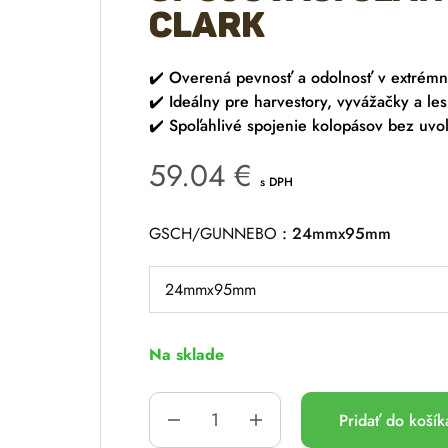
CLARK
✔️ Overená pevnosť a odolnosť v extrém
✔️ Ideálny pre harvestory, vyvážačky a les
✔️ Spoľahlivé spojenie kolopásov bez uvo
59.04
€
s DPH
GSCH/GUNNEBO
24mmx95mm
Na sklade
Pridať do koší