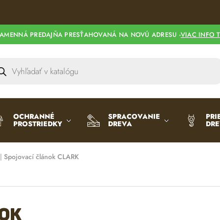
AMENNÁ PREDAJŇA PRESŤAHOVANÁ NA NOVÚ ADRESU -
VIAC INFO 
OCHRANNÉ
SPRACOVANIE
PRI
PROSTRIEDKY
DREVA
DR
|
Spojovací článok CLARK
nok