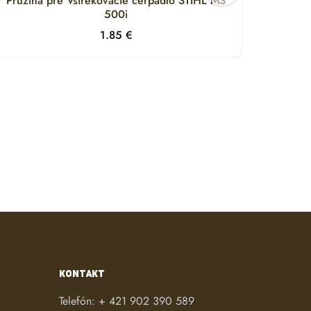
Pružina pre Vstrekovacie čerpadlo STIHL MS
Držia
500i
1.85
€
KONTAKT
Telefón:
+ 421 902 390 589