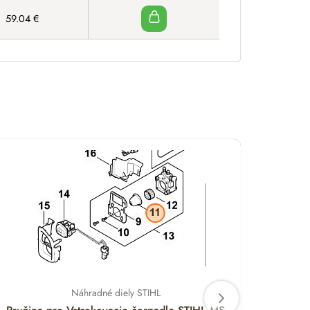
59.04
€
Náhradné diely STIHL