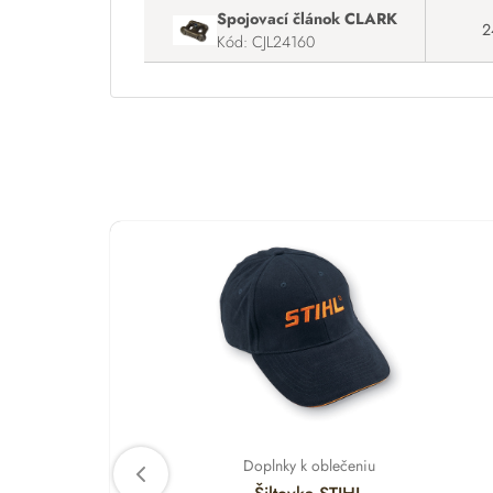
Spojovací článok CLARK
2
Kód: CJL24160
Doplnky k oblečeniu