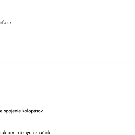
eťaze
e spojenie kolopásov.
traktormi rôznych značiek.