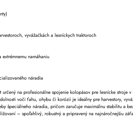
nty)
arvestoroch, vyvážačkách a lesníckych traktoroch
 a extrémnemu namáhaniu
cializovaného náradia
určený na profesionálne spojenie kolopásov pre lesnícke stroje
olnosti voči ťahu, ohybu či korózii je ideálny pre harvestory, vyvá
eby špeciálneho náradia, pričom zaručuje maximálnu stabilitu a b
ližovaní – spoľahlivý, robustný a pripravený na najnáročnejšiu záť