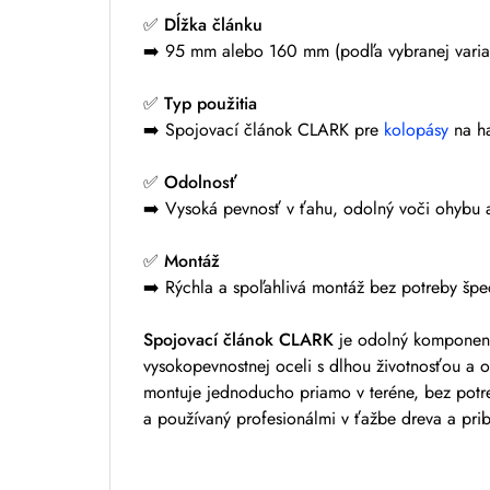
✅
Dĺžka článku
➡️ 95 mm alebo 160 mm (podľa vybranej varia
✅
Typ použitia
➡️ Spojovací článok CLARK pre
kolopásy
na h
✅
Odolnosť
➡️ Vysoká pevnosť v ťahu, odolný voči ohybu
✅
Montáž
➡️ Rýchla a spoľahlivá montáž bez potreby špe
Spojovací článok CLARK
je odolný komponent 
vysokopevnostnej oceli s dlhou životnosťou a od
montuje jednoducho priamo v teréne, bez potr
a používaný profesionálmi v ťažbe dreva a prib