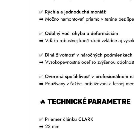
✅ Rýchla a jednoduchá montáž
➡️ Možno namontovať priamo v teréne bez špe
✅ Odolný voči ohybu a deformáciám
➡️ Vďaka robustnej konštrukcii zvládne aj vyso
✅ Dlhá životnosť v náročných podmienkach
➡️ Vysokopevnostná oceľ so zvýšenou odolnosť
✅ Overená spoľahlivosť v profesionálnom n
➡️ Používaný v ťažbe, približovaní a lesnej me
🔥 TECHNICKÉ PARAMETRE
✅
Priemer článku CLARK
➡️ 22 mm