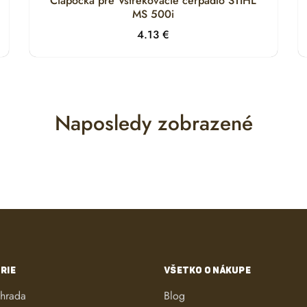
Čiapočka pre Vstrekovacie čerpadlo STIHL
MS 500i
4.13
€
Naposledy zobrazené
RIE
VŠETKO O NÁKUPE
áhrada
Blog