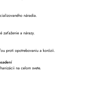
cializovaného náradia.
ké zaťaženie a nárazy.
ou proti opotrebovaniu a korózii.
asadení
chanizácii na celom svete.