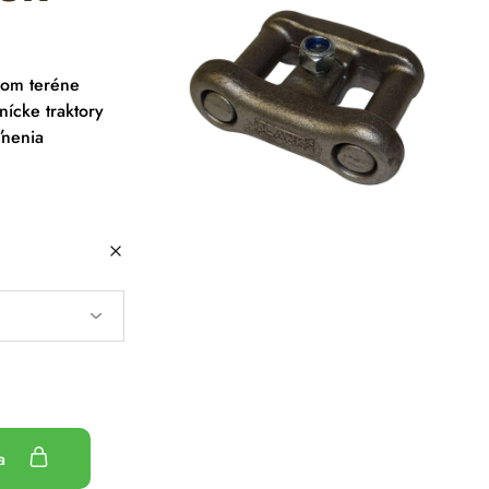
nom teréne
nícke traktory
ľnenia
ka