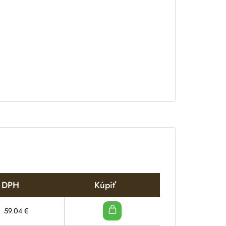
s DPH
Kúpiť
59.04
€