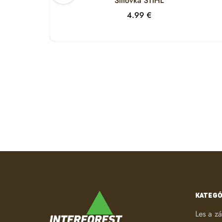
Šiltovka STIHL
4.99
€
KATEGÓ
Les a z