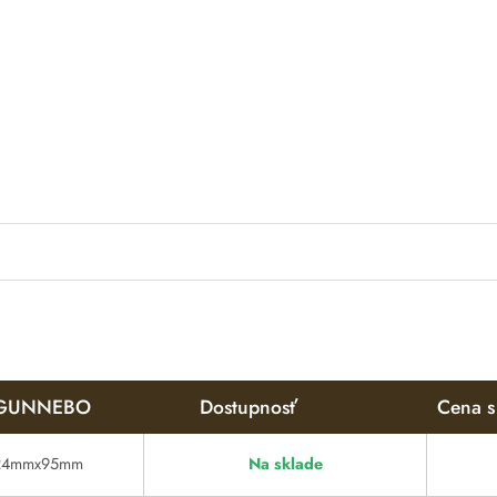
GUNNEBO
Dostupnosť
Cena 
24mmx95mm
Na sklade