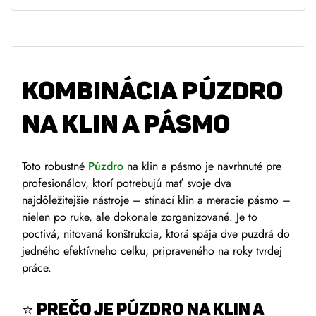
KOMBINÁCIA PÚZDRO
NA KLIN A PÁSMO
Toto robustné
Púzdro
na klin a pásmo
je navrhnuté pre
profesionálov, ktorí potrebujú mať svoje dva
najdôležitejšie nástroje – stínací klin a meracie pásmo –
nielen po ruke, ale dokonale zorganizované. Je to
poctivá, nitovaná konštrukcia, ktorá spája dve puzdrá do
jedného efektívneho celku, pripraveného na roky tvrdej
práce.
⭐
PREČO JE Púzdro na klin a