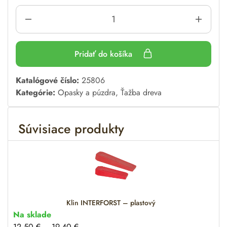
Pridať do košíka
A
Katalógové číslo:
25806
l
Kategórie:
Opasky a púzdra
,
Ťažba dreva
t
e
Súvisiace produkty
r
n
a
t
i
v
e
Klin INTERFORST – plastový
:
Na sklade
12.50
€
–
19.40
€