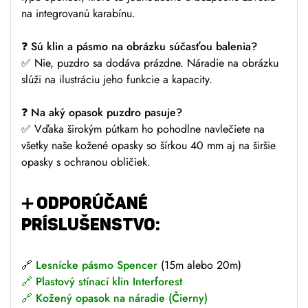
na integrovanú karabínu.
❓
Sú klin a pásmo na obrázku súčasťou balenia?
✅ Nie, puzdro sa dodáva prázdne. Náradie na obrázku
slúži na ilustráciu jeho funkcie a kapacity.
❓
Na aký opasok puzdro pasuje?
✅ Vďaka širokým pútkam ho pohodlne navlečiete na
všetky naše kožené opasky so šírkou 40 mm aj na širšie
opasky s ochranou obličiek.
➕
ODPORÚČANÉ
PRÍSLUŠENSTVO:
🔗
Lesnícke pásmo Spencer
(15m alebo 20m)
🔗
Plastový stínací klin Interforest
🔗
Kožený opasok na náradie (Čierny)