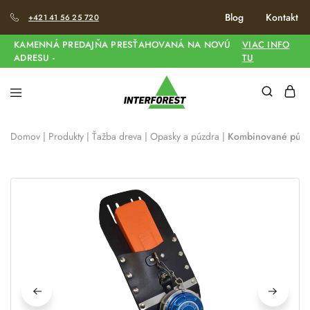
Blog
Kontakt
+421 41 56 25 720
KAMENNÁ PREDAJŇA PRESŤAHOVANÁ NA NOVÚ
VIAC INFO
ADRESU -
TU
Domov
|
Produkty
|
Ťažba dreva
|
Opasky a púzdra
|
Kombinované púz