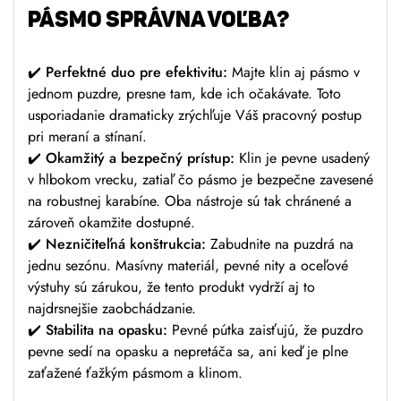
pásmo SPRÁVNA VOĽBA?
✔️
Perfektné duo pre efektivitu:
Majte klin aj pásmo v
jednom puzdre, presne tam, kde ich očakávate. Toto
usporiadanie dramaticky zrýchľuje Váš pracovný postup
pri meraní a stínaní.
✔️
Okamžitý a bezpečný prístup:
Klin je pevne usadený
v hlbokom vrecku, zatiaľ čo pásmo je bezpečne zavesené
na robustnej karabíne. Oba nástroje sú tak chránené a
zároveň okamžite dostupné.
✔️
Nezničiteľná konštrukcia:
Zabudnite na puzdrá na
jednu sezónu. Masívny materiál, pevné nity a oceľové
výstuhy sú zárukou, že tento produkt vydrží aj to
najdrsnejšie zaobchádzanie.
✔️
Stabilita na opasku:
Pevné pútka zaisťujú, že puzdro
pevne sedí na opasku a nepretáča sa, ani keď je plne
zaťažené ťažkým pásmom a klinom.