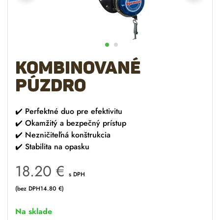
Kombinované
púzdro
✔️
Perfektné duo pre efektivitu
✔️
Okamžitý a bezpečný prístup
✔️
Nezničiteľná konštrukcia
✔️
Stabilita na opasku
18.20
€
s DPH
(bez DPH
14.80
€
)
Na sklade