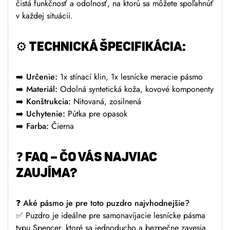
čistá funkčnosť a odolnosť, na ktorú sa môžete spoľahnúť
v každej situácii.
⚙️
TECHNICKÁ ŠPECIFIKÁCIA:
➡️
Určenie:
1x stínací klin, 1x lesnícke meracie pásmo
➡️
Materiál:
Odolná syntetická koža, kovové komponenty
➡️
Konštrukcia:
Nitovaná, zosilnená
➡️
Uchytenie:
Pútka pre opasok
➡️
Farba:
Čierna
❓
FAQ – ČO VÁS NAJVIAC
ZAUJÍMA?
❓
Aké pásmo je pre toto puzdro najvhodnejšie?
✅ Puzdro je ideálne pre samonavíjacie lesnícke pásma
typu Spencer, ktoré sa jednoducho a bezpečne zavesia