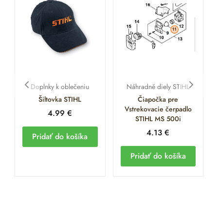
Doplnky k oblečeniu
Náhradné diely STIHL
Šiltovka STIHL
Čiapočka pre
Vstrekovacie čerpadlo
4.99
€
STIHL MS 500i
4.13
€
Pridať do košíka
Pridať do košíka