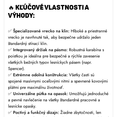
🔥
KĽÚČOVÉ VLASTNOSTI A
VÝHODY:
✅
Špecializované vrecko na klin:
Hlboké a priestranné
vrecko je navrhnuté tak, aby bezpečne udržalo jeden
štandardný stínací klin.
✅
Integrovaný držiak na pásmo:
Robustná karabína s
poistkou je ideálna pre bezpečné a rýchle zavesenie
všetkých bežných typov lesníckych pásem (napr.
Spencer).
✅
Extrémne odolná konštrukcia:
Všetky časti sú
spojené masívnymi oceľovými nitmi a spevnené kovovými
plátmi pre maximálnu životnosť.
✅
Univerzálne pútka na opasok:
Umožňujú jednoduché
a pevné navlečenie na všetky štandardné pracovné a
lesnícke opasky.
✅
Poctivý a funkčný dizajn:
Žiadne zbytočnosti, len