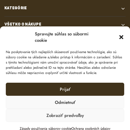
KATEGÓRIE
VŠETKO O NÁKUPE
Spravujte súhlas so súbormi
cookie
KONTAKT
Na poskytovanie tých najlepších skúseností používame technológie, ako sú
súbory cookie na ukladanie a/alebo prístup k informáciám o zariadení. Súhlas
s týmito technológiami nám umožní spracovávať údaje, ako je správanie pri
prehliadaní alebo jedinečné ID na tejto stránke. Nesúhlas alebo odvolanie
súhlasu môže nepriaznivo ovplyvniť určité vlastnosti a funkcie.
Prijať
© 2024 e-shop od
lukasolos.sk
Odmietnuť
Zobraziť predvoľby
Ochrana osobných údajov
Zásady používania súborov cookie (EÚ)
Pridať do košíka
Zásady používania súborov cookie
Ochrana osobných údajov