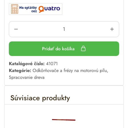
Pridať do košíka
A
Katalógové číslo:
41071
l
Kategórie:
Odkôrňovače a frézy na motorovú pílu
,
t
Spracovanie dreva
e
r
Súvisiace produkty
n
a
t
i
v