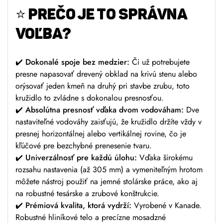
⭐
PREČO JE TO SPRÁVNA
VOĽBA?
✔️
Dokonalé spoje bez medzier:
Či už potrebujete
presne napasovať drevený obklad na krivú stenu alebo
orýsovať jeden kmeň na druhý pri stavbe zrubu, toto
kružidlo to zvládne s dokonalou presnosťou.
✔️
Absolútna presnosť vďaka dvom vodováham:
Dve
nastaviteľné vodováhy zaisťujú, že kružidlo držíte vždy v
presnej horizontálnej alebo vertikálnej rovine, čo je
kľúčové pre bezchybné prenesenie tvaru.
✔️
Univerzálnosť pre každú úlohu:
Vďaka širokému
rozsahu nastavenia (až 305 mm) a vymeniteľným hrotom
môžete nástroj použiť na jemné stolárske práce, ako aj
na robustné tesárske a zrubové konštrukcie.
✔️
Prémiová kvalita, ktorá vydrží:
Vyrobené v Kanade.
Robustné hliníkové telo a precízne mosadzné