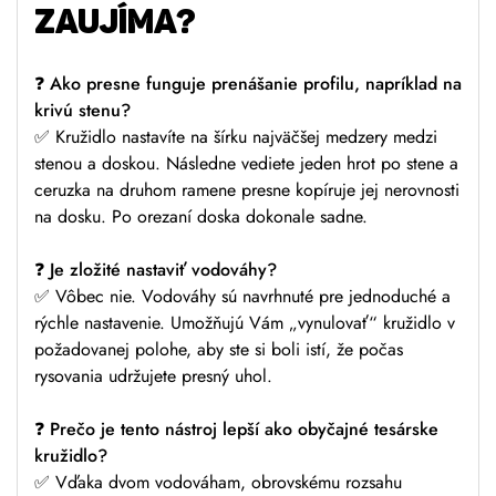
ZAUJÍMA?
❓
Ako presne funguje prenášanie profilu, napríklad na
krivú stenu?
✅ Kružidlo nastavíte na šírku najväčšej medzery medzi
stenou a doskou. Následne vediete jeden hrot po stene a
ceruzka na druhom ramene presne kopíruje jej nerovnosti
na dosku. Po orezaní doska dokonale sadne.
❓
Je zložité nastaviť vodováhy?
✅ Vôbec nie. Vodováhy sú navrhnuté pre jednoduché a
rýchle nastavenie. Umožňujú Vám „vynulovať“ kružidlo v
požadovanej polohe, aby ste si boli istí, že počas
rysovania udržujete presný uhol.
❓
Prečo je tento nástroj lepší ako obyčajné tesárske
kružidlo?
✅ Vďaka dvom vodováham, obrovskému rozsahu