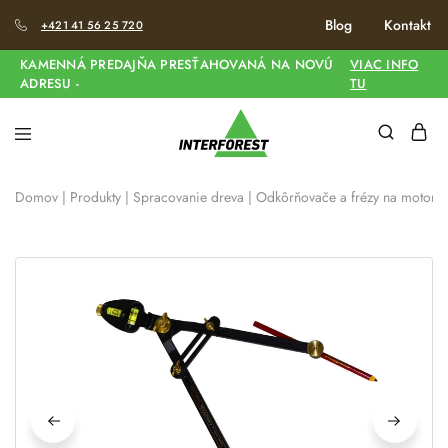
Blog
Kontakt
+421 41 56 25 720
KAMENNÁ PREDAJŇA PRESŤAHOVANÁ NA NOVÚ
VIAC INFO
ADRESU -
TU
Domov
|
Produkty
|
Spracovanie dreva
|
Odkôrňovače a frézy na motorov