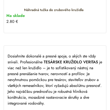
e
:
Náhradná tužka do zrubového kružidla
Na sklade
2.80
€
Dosiahnite dokonalé a presné spoje, o akých ste vždy
snívali. Profesionálne
TESÁRSKE KRUŽIDLO VERITAS
je
viac než len kružidlo – je to sofistikovaný nástroj na
presné prenášanie tvarov, nerovností a profilov. Je
nevyhnutnou pomôckou pre tesárov, staviteľov zrubov a
všetkých remeselníkov, ktorí vyžadujú absolútnu presnosť.
Jeho najväčšou prednosťou je robustná hliníková
konštrukcia, mosadzné nastavovacie skrutky a dve
integrované vodováhy.