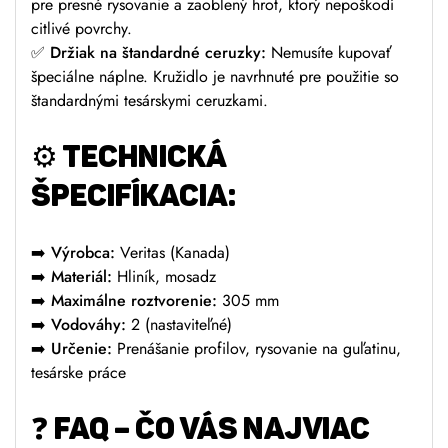
pre presné rysovanie a zaoblený hrot, ktorý nepoškodí
citlivé povrchy.
✅
Držiak na štandardné ceruzky:
Nemusíte kupovať
špeciálne náplne. Kružidlo je navrhnuté pre použitie so
štandardnými tesárskymi ceruzkami.
⚙️
TECHNICKÁ
ŠPECIFÍKACIA:
➡️
Výrobca:
Veritas (Kanada)
➡️
Materiál:
Hliník, mosadz
➡️
Maximálne roztvorenie:
305 mm
➡️
Vodováhy:
2 (nastaviteľné)
➡️
Určenie:
Prenášanie profilov, rysovanie na guľatinu,
tesárske práce
❓
FAQ – ČO VÁS NAJVIAC