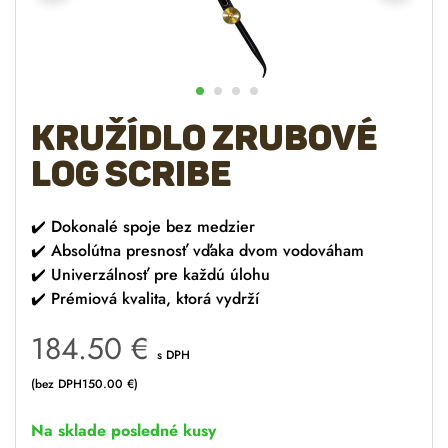
Kružídlo zrubové
LOG SCRIBE
✔️
Dokonalé spoje bez medzier
✔️
Absolútna presnosť vďaka dvom vodováham
✔️
Univerzálnosť pre každú úlohu
✔️
Prémiová kvalita, ktorá vydrží
184.50
€
s DPH
(bez DPH
150.00
€
)
Na sklade posledné kusy