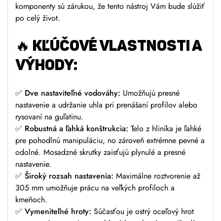
komponenty sú zárukou, že tento nástroj Vám bude slúžiť
po celý život.
🔥
KĽÚČOVÉ VLASTNOSTI A
VÝHODY:
✅
Dve nastaviteľné vodováhy:
Umožňujú presné
nastavenie a udržanie uhla pri prenášaní profilov alebo
rysovaní na guľatinu.
✅
Robustná a ľahká konštrukcia:
Telo z hliníka je ľahké
pre pohodlnú manipuláciu, no zároveň extrémne pevné a
odolné. Mosadzné skrutky zaisťujú plynulé a presné
nastavenie.
✅
Široký rozsah nastavenia:
Maximálne roztvorenie až
305 mm umožňuje prácu na veľkých profiloch a
kmeňoch.
✅
Vymeniteľné hroty:
Súčasťou je ostrý oceľový hrot