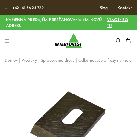
Blog
Kontakt
+421 41 56 25 720
KAMENNÁ PREDAJŇA PRESŤAHOVANÁ NA NOVÚ
VIAC INFO
ADRESU -
TU
Domov
|
Produkty
|
Spracovanie dreva
|
Odkôrňovače a frézy na motorov