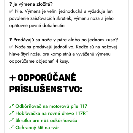
❓
Je výmena zložitá?
✅ Nie. Výmena je veľmi jednoduchá a vyžaduje len
povolenie zaisťovacích skrutiek, výmenu noža a jeho
opätovné pevné dotiahnutie.
❓
Predávajú sa nože v páre alebo po jednom kuse?
✅ Nože sa predávajú jednotlivo. Keďže sú na nožovej
hlave štyri nože, pre kompletnú a vyváženú výmenu
odporúčame objednať 4 kusy.
➕
ODPORÚČANÉ
PRÍSLUŠENSTVO:
🔗
Odkôrňovač na motorovú pílu 117
🔗
Hobľovačka na rovné drevo 117RT
🔗
Skrutka pre nôž odkôrňovača
🔗
Ochranný štít na tvár