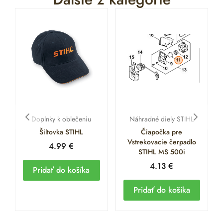
Doplnky k oblečeniu
Náhradné diely STIHL
Šiltovka STIHL
Čiapočka pre
Vstrekovacie čerpadlo
4.99
€
STIHL MS 500i
4.13
€
Pridať do košíka
Pridať do košíka