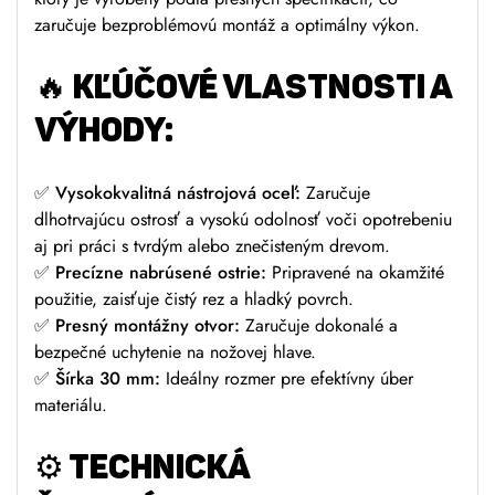
zaručuje bezproblémovú montáž a optimálny výkon.
🔥
KĽÚČOVÉ VLASTNOSTI A
VÝHODY:
✅
Vysokokvalitná nástrojová oceľ:
Zaručuje
dlhotrvajúcu ostrosť a vysokú odolnosť voči opotrebeniu
aj pri práci s tvrdým alebo znečisteným drevom.
✅
Precízne nabrúsené ostrie:
Pripravené na okamžité
použitie, zaisťuje čistý rez a hladký povrch.
✅
Presný montážny otvor:
Zaručuje dokonalé a
bezpečné uchytenie na nožovej hlave.
✅
Šírka 30 mm:
Ideálny rozmer pre efektívny úber
materiálu.
⚙️
TECHNICKÁ