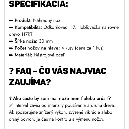
ŠPECIFÍKACIA:
➡️
Produkt:
Náhradný nôž
➡️
Kompatibilita:
Odkôrňovač 117, Hobľovačka na rovné
drevo 117RT
➡️
Šírka noža:
30 mm
➡️
Počet nožov na hlave:
4 kusy (cena za 1 kus)
➡️
Materiál:
Nástrojová oceľ
❓
FAQ – ČO VÁS NAJVIAC
ZAUJÍMA?
❓
Ako často by som mal nože meniť alebo brúsiť?
✅ Interval závisí od intenzity používania a druhu dreva.
Ak spozorujete znížený výkon, zvýšené vibrácie alebo
drsný povrch, je čas na kontrolu a výmenu nožov.