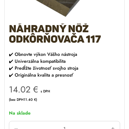
Náhradný nôž
odkôrňovača 117
✔️
Obnovte výkon Vášho nástroja
✔️
Univerzálna kompatibilita
✔️
Predĺžte životnosť svojho stroja
✔️
Originálna kvalita a presnosť
14.02
€
s DPH
(bez DPH
11.40
€
)
Na sklade