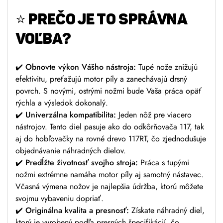
⭐
PREČO JE TO SPRÁVNA
VOĽBA?
✔️
Obnovte výkon Vášho nástroja:
Tupé nože znižujú
efektivitu, preťažujú motor píly a zanechávajú drsný
povrch. S novými, ostrými nožmi bude Vaša práca opäť
rýchla a výsledok dokonalý.
✔️
Univerzálna kompatibilita:
Jeden nôž pre viacero
nástrojov. Tento diel pasuje ako do odkôrňovača 117, tak
aj do hobľovačky na rovné drevo 117RT, čo zjednodušuje
objednávanie náhradných dielov.
✔️
Predĺžte životnosť svojho stroja:
Práca s tupými
nožmi extrémne namáha motor píly aj samotný nástavec.
Včasná výmena nožov je najlepšia údržba, ktorú môžete
svojmu vybaveniu dopriať.
✔️
Originálna kvalita a presnosť:
Získate náhradný diel,
ktorý je vyrobený podľa presných špecifikácií, čo