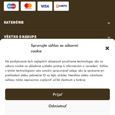
KATEGÓRIE
VŠETKO O NÁKUPE
Spravujte súhlas so súbormi
cookie
KONTAKT
Na poskytovanie tých najlepších skúseností používame technológie, ako sú
súbory cookie na ukladanie a/alebo prístup k informáciám o zariadení. Súhlas
s týmito technológiami nám umožní spracovávať údaje, ako je správanie pri
prehliadaní alebo jedinečné ID na tejto stránke. Nesúhlas alebo odvolanie
súhlasu môže nepriaznivo ovplyvniť určité vlastnosti a funkcie.
Prijať
© 2024 e-shop od
lukasolos.sk
Odmietnuť