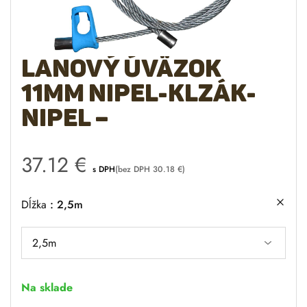
Lanový úväzok
11mm nipel-klzák-
nipel –
37.12
€
s DPH
(bez DPH
30.18
€
)
Dĺžka
2,5m
Na sklade