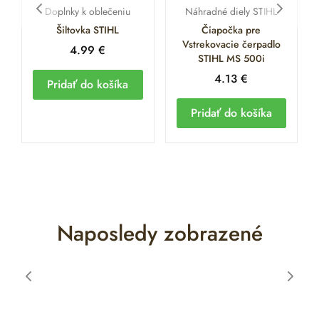
Doplnky k oblečeniu
Náhradné diely STIHL
Šiltovka STIHL
Čiapočka pre
Vstrekovacie čerpadlo
4.99
€
STIHL MS 500i
4.13
€
Pridať do košíka
Pridať do košíka
Naposledy zobrazené