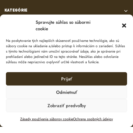
KATEGÓRIE
Spravujte súhlas so súbormi
VŠETKO O NÁKUPE
cookie
Na poskytovanie tých najlepších skúseností používame technológie, ako sú
KONTAKT
súbory cookie na ukladanie a/alebo prístup k informáciám o zariadení. Súhlas
s týmito technológiami nám umožní spracovávať údaje, ako je správanie pri
prehliadaní alebo jedinečné ID na tejto stránke. Nesúhlas alebo odvolanie
súhlasu môže nepriaznivo ovplyvniť určité vlastnosti a funkcie.
Prijať
Odmietnuť
© 2024 e-shop od
lukasolos.sk
Zobraziť predvoľby
Pridať do košíka
Zásady používania súborov cookie
Ochrana osobných údajov
Ochrana osobných údajov
Zásady používania súborov cookie (EÚ)