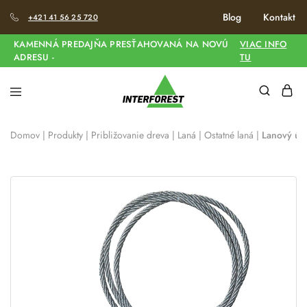
Blog
Kontakt
+421 41 56 25 720
KAMENNÁ PREDAJŇA PRESŤAHOVANÁ NA NOVÚ
VIAC INFO
ADRESU -
TU
Domov
|
Produkty
|
Približovanie dreva
|
Laná
|
Ostatné laná
|
Lanový úv