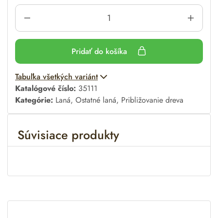
Pridať do košíka
A
Tabuľka všetkých variánt
l
Katalógové číslo:
35111
t
Kategórie:
Laná
,
Ostatné laná
,
Približovanie dreva
e
r
Súvisiace produkty
n
a
t
i
v
e
: