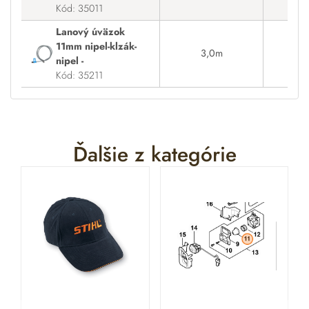
Kód: 35011
Lanový úväzok
11mm nipel-klzák-
3,0m
Na
nipel -
Kód: 35211
Ďalšie z kategórie