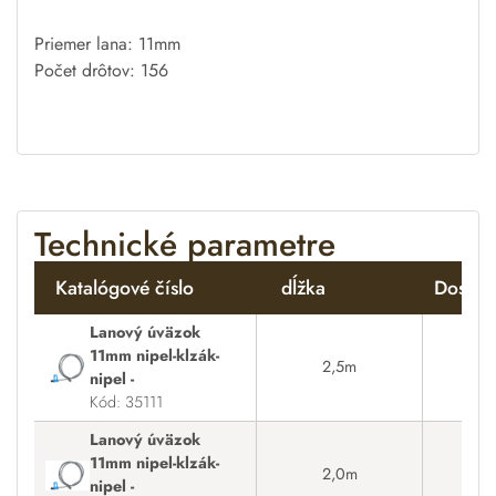
Priemer
lana
:
11mm
Počet
drôtov
:
156
Technické parametre
Katalógové číslo
dĺžka
Dostup
Lanový úväzok
11mm nipel-klzák-
2,5m
nipel -
Kód: 35111
Lanový úväzok
11mm nipel-klzák-
2,0m
nipel -