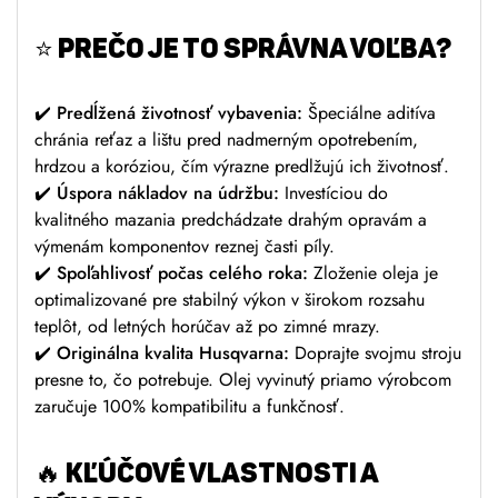
⭐
PREČO JE TO SPRÁVNA VOĽBA?
✔️
Predĺžená životnosť vybavenia:
Špeciálne aditíva
chránia reťaz a lištu pred nadmerným opotrebením,
hrdzou a koróziou, čím výrazne predlžujú ich životnosť.
✔️
Úspora nákladov na údržbu:
Investíciou do
kvalitného mazania predchádzate drahým opravám a
výmenám komponentov reznej časti píly.
✔️
Spoľahlivosť počas celého roka:
Zloženie oleja je
optimalizované pre stabilný výkon v širokom rozsahu
teplôt, od letných horúčav až po zimné mrazy.
✔️
Originálna kvalita Husqvarna:
Doprajte svojmu stroju
presne to, čo potrebuje. Olej vyvinutý priamo výrobcom
zaručuje 100% kompatibilitu a funkčnosť.
🔥
KĽÚČOVÉ VLASTNOSTI A