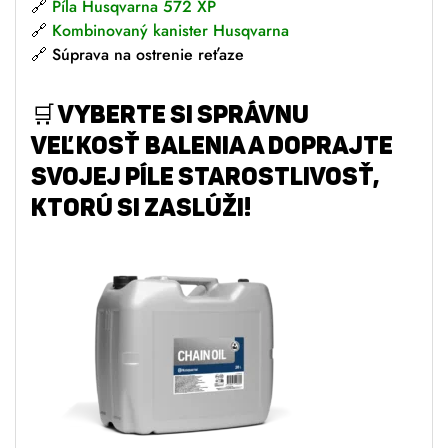
🔗
Píla Husqvarna 572 XP
🔗
Kombinovaný kanister Husqvarna
🔗 Súprava na ostrenie reťaze
🛒
Vyberte si správnu
veľkosť balenia a doprajte
svojej píle starostlivosť,
ktorú si zaslúži!