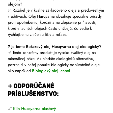
olejom?
✅ Rozdiel je v kvalite základového oleja a predovšetkým
v aditívach. Olej Husqvarna obsahuje špeciálne prísady
proti opotrebeniu, korózii a na zlepšenie priľnavosti,
ktoré v lacných olejoch často chýbajú, čo vedie k
rýchlejšiemu zničeniu lišty a reťaze.
❓
Je tento Reťazový olej Husqvarna olej ekologický?
✅ Tento konkrétny produkt je vysoko kvalitný olej na
minerálnej báze. Ak hľadáte ekologickú alternatívu,
pozrite si v našej ponuke biologicky odbúrateľné oleje,
ako napríklad
Biologický olej lespol
➕
ODPORÚČANÉ
PRÍSLUŠENSTVO:
🔗
Klin Husqvarna plastový