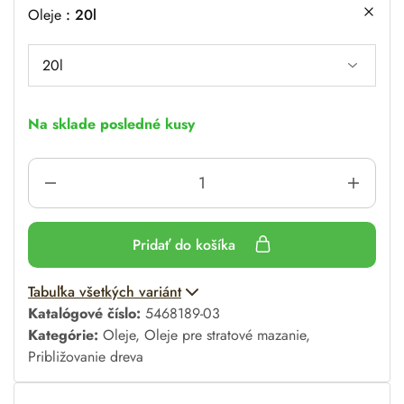
Oleje
20l
Na sklade posledné kusy
Pridať do košíka
A
Tabuľka všetkých variánt
l
Katalógové číslo:
5468189-03
t
Kategórie:
Oleje
,
Oleje pre stratové mazanie
,
e
Približovanie dreva
r
n