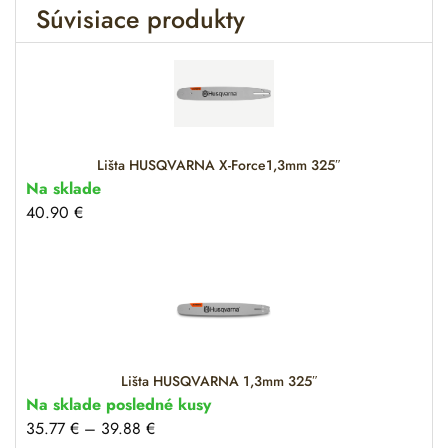
Súvisiace produkty
a
t
i
v
e
:
Lišta HUSQVARNA X-Force1,3mm 325″
Na sklade
40.90
€
Lišta HUSQVARNA 1,3mm 325″
Na sklade posledné kusy
35.77
€
–
39.88
€