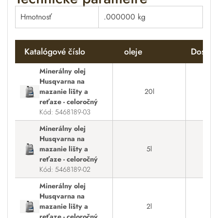
Hmotnosť
.000000 kg
Katalógové číslo
oleje
Dostup
Minerálny olej
Husqvarna na
mazanie lišty a
20l
reťaze - celoročný
Kód: 5468189-03
Minerálny olej
Husqvarna na
mazanie lišty a
5l
reťaze - celoročný
Kód: 5468189-02
Minerálny olej
Husqvarna na
mazanie lišty a
2l
reťaze - celoročný