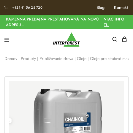
Blog
Kontakt
+421 41 56 25 720
KAMENNÁ PREDAJŇA PRESŤAHOVANÁ NA NOVÚ
VIAC INFO
ADRESU -
TU
Domov
|
Produkty
|
Približovanie dreva
|
Oleje
|
Oleje pre stratové maza