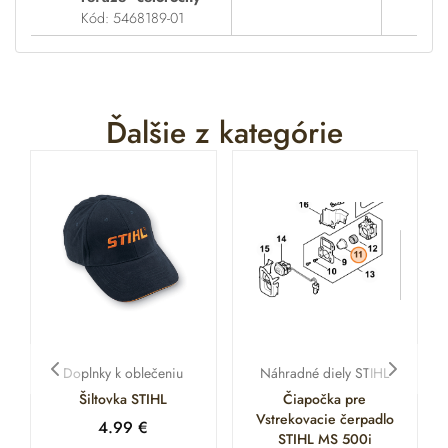
Kód: 5468189-01
Ďalšie z kategórie
Doplnky k oblečeniu
Náhradné diely STIHL
Šiltovka STIHL
Čiapočka pre
Vstrekovacie čerpadlo
4.99
€
STIHL MS 500i