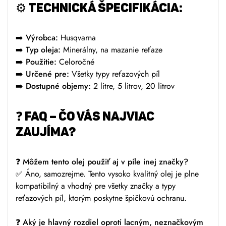
⚙️
TECHNICKÁ ŠPECIFIKÁCIA:
➡️
Výrobca:
Husqvarna
➡️
Typ oleja:
Minerálny, na mazanie reťaze
➡️
Použitie:
Celoročné
➡️
Určené pre:
Všetky typy reťazových píl
➡️
Dostupné objemy:
2 litre, 5 litrov, 20 litrov
❓
FAQ – ČO VÁS NAJVIAC
ZAUJÍMA?
❓
Môžem tento olej použiť aj v píle inej značky?
✅ Áno, samozrejme. Tento vysoko kvalitný olej je plne
kompatibilný a vhodný pre všetky značky a typy
reťazových píl, ktorým poskytne špičkovú ochranu.
❓
Aký je hlavný rozdiel oproti lacným, neznačkovým