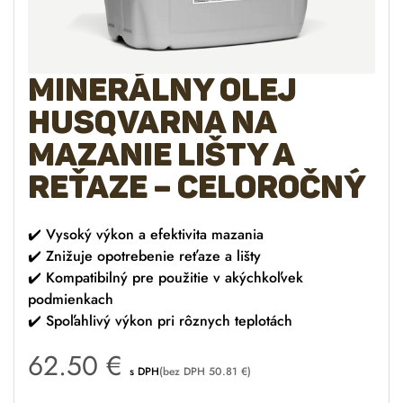
Minerálny olej
Husqvarna na
mazanie lišty a
reťaze – celoročný
✔️
Vysoký výkon a efektivita mazania
✔️
Znižuje opotrebenie reťaze a lišty
✔️
Kompatibilný pre použitie v akýchkoľvek
podmienkach
✔️
Spoľahlivý výkon pri rôznych teplotách
62.50
€
s DPH
(bez DPH
50.81
€
)