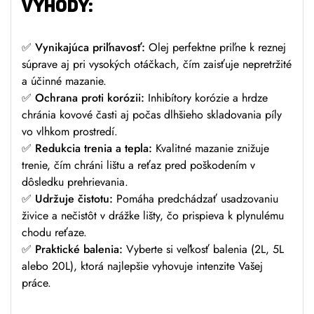
VÝHODY:
✅
Vynikajúca priľnavosť:
Olej perfektne priľne k reznej
súprave aj pri vysokých otáčkach, čím zaisťuje nepretržité
a účinné mazanie.
✅
Ochrana proti korózii:
Inhibítory korózie a hrdze
chránia kovové časti aj počas dlhšieho skladovania píly
vo vlhkom prostredí.
✅
Redukcia trenia a tepla:
Kvalitné mazanie znižuje
trenie, čím chráni lištu a reťaz pred poškodením v
dôsledku prehrievania.
✅
Udržuje čistotu:
Pomáha predchádzať usadzovaniu
živice a nečistôt v drážke lišty, čo prispieva k plynulému
chodu reťaze.
✅
Praktické balenia:
Vyberte si veľkosť balenia (2L, 5L
alebo 20L), ktorá najlepšie vyhovuje intenzite Vašej
práce.