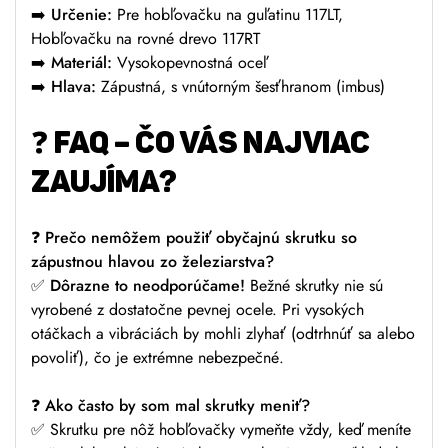
➡️
Určenie:
Pre hobľovačku na guľatinu 117LT,
Hobľovačku na rovné drevo 117RT
➡️
Materiál:
Vysokopevnostná oceľ
➡️
Hlava:
Zápustná, s vnútorným šesťhranom (imbus)
❓
FAQ – ČO VÁS NAJVIAC
ZAUJÍMA?
❓
Prečo nemôžem použiť obyčajnú skrutku so
zápustnou hlavou zo železiarstva?
✅
Dôrazne to neodporúčame!
Bežné skrutky nie sú
vyrobené z dostatočne pevnej ocele. Pri vysokých
otáčkach a vibráciách by mohli zlyhať (odtrhnúť sa alebo
povoliť), čo je extrémne nebezpečné.
❓
Ako často by som mal skrutky meniť?
✅ Skrutku pre nôž hobľovačky vymeňte vždy, keď meníte