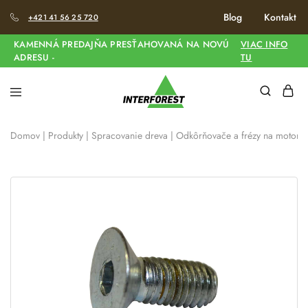
Blog
Kontakt
+421 41 56 25 720
KAMENNÁ PREDAJŇA PRESŤAHOVANÁ NA NOVÚ
VIAC INFO
ADRESU -
TU
Domov
|
Produkty
|
Spracovanie dreva
|
Odkôrňovače a frézy na motorov