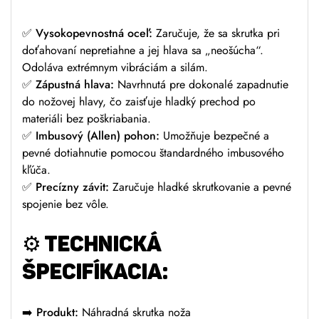
✅
Vysokopevnostná oceľ:
Zaručuje, že sa skrutka pri
doťahovaní nepretiahne a jej hlava sa „neošúcha“.
Odoláva extrémnym vibráciám a silám.
✅
Zápustná hlava:
Navrhnutá pre dokonalé zapadnutie
do nožovej hlavy, čo zaisťuje hladký prechod po
materiáli bez poškriabania.
✅
Imbusový (Allen) pohon:
Umožňuje bezpečné a
pevné dotiahnutie pomocou štandardného imbusového
kľúča.
✅
Precízny závit:
Zaručuje hladké skrutkovanie a pevné
spojenie bez vôle.
⚙️
TECHNICKÁ
ŠPECIFÍKACIA:
➡️
Produkt:
Náhradná skrutka noža