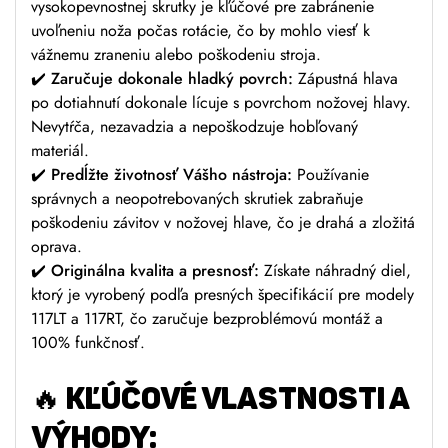
vysokopevnostnej skrutky je kľúčové pre zabránenie
uvoľneniu noža počas rotácie, čo by mohlo viesť k
vážnemu zraneniu alebo poškodeniu stroja.
✔️
Zaručuje dokonale hladký povrch:
Zápustná hlava
po dotiahnutí dokonale lícuje s povrchom nožovej hlavy.
Nevytŕča, nezavadzia a nepoškodzuje hobľovaný
materiál.
✔️
Predĺžte životnosť Vášho nástroja:
Používanie
správnych a neopotrebovaných skrutiek zabraňuje
poškodeniu závitov v nožovej hlave, čo je drahá a zložitá
oprava.
✔️
Originálna kvalita a presnosť:
Získate náhradný diel,
ktorý je vyrobený podľa presných špecifikácií pre modely
117LT a 117RT, čo zaručuje bezproblémovú montáž a
100% funkčnosť.
🔥
KĽÚČOVÉ VLASTNOSTI A
VÝHODY: