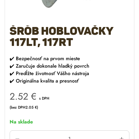
Šrób hoblovačky
117LT, 117RT
✔️
Bezpečnosť na prvom mieste
✔️
Zaručuje dokonale hladký povrch
✔️
Predĺžte životnosť Vášho nástroja
✔️
Originálna kvalita a presnosť
2.52
€
s DPH
(bez DPH
2.05
€
)
Na sklade