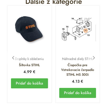
Ďalšie z kategórie
Doplnky k oblečeniu
Náhradné diely STIHL
Šiltovka STIHL
Čiapočka pre
Vstrekovacie čerpadlo
4.99
€
STIHL MS 500i
4.13
€
Pridať do košíka
Pridať do košíka