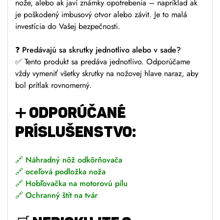
nože, alebo ak javí známky opotrebenia – napríklad ak
je poškodený imbusový otvor alebo závit. Je to malá
investícia do Vašej bezpečnosti.
❓
Predávajú sa skrutky jednotlivo alebo v sade?
✅ Tento produkt sa predáva jednotlivo. Odporúčame
vždy vymeniť všetky skrutky na nožovej hlave naraz, aby
bol prítlak rovnomerný.
➕
ODPORÚČANÉ
PRÍSLUŠENSTVO:
🔗
Náhradný nôž odkôrňovača
🔗
oceľová podložka noža
🔗
Hobľovačka na motorovú pílu
🔗
Ochranný štít na tvár