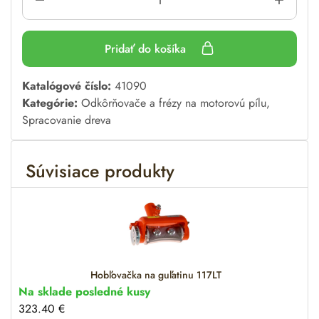
Pridať do košíka
A
Katalógové číslo:
41090
l
Kategórie:
Odkôrňovače a frézy na motorovú pílu
,
t
Spracovanie dreva
e
r
Súvisiace produkty
n
a
t
i
v
e
:
Hobľovačka na guľatinu 117LT
Na sklade posledné kusy
323.40
€