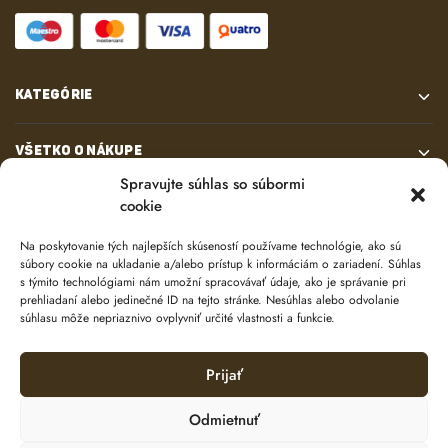
KATEGÓRIE
VŠETKO O NÁKUPE
Spravujte súhlas so súbormi
cookie
KONTAKT
Na poskytovanie tých najlepších skúseností používame technológie, ako sú
súbory cookie na ukladanie a/alebo prístup k informáciám o zariadení. Súhlas
s týmito technológiami nám umožní spracovávať údaje, ako je správanie pri
prehliadaní alebo jedinečné ID na tejto stránke. Nesúhlas alebo odvolanie
súhlasu môže nepriaznivo ovplyvniť určité vlastnosti a funkcie.
Prijať
© 2024 e-shop od
lukasolos.sk
Odmietnuť