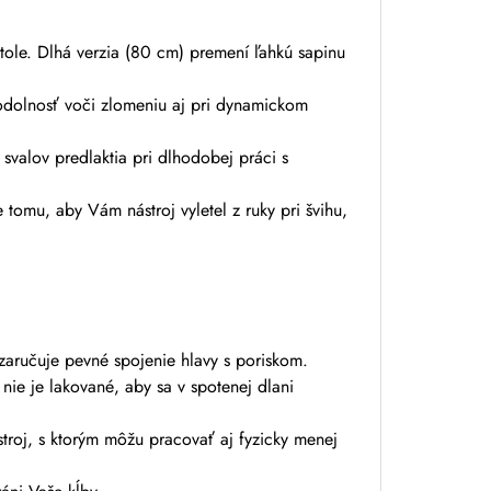
stole. Dlhá verzia (80 cm) premení ľahkú sapinu
odolnosť voči zlomeniu aj pri dynamickom
 svalov predlaktia pri dlhodobej práci s
 tomu, aby Vám nástroj vyletel z ruky pri švihu,
zaručuje pevné spojenie hlavy s poriskom.
ie je lakované, aby sa v spotenej dlani
troj, s ktorým môžu pracovať aj fyzicky menej