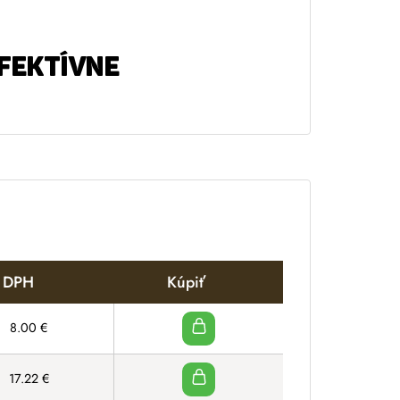
FEKTÍVNE
s DPH
Kúpiť
8.00
€
17.22
€