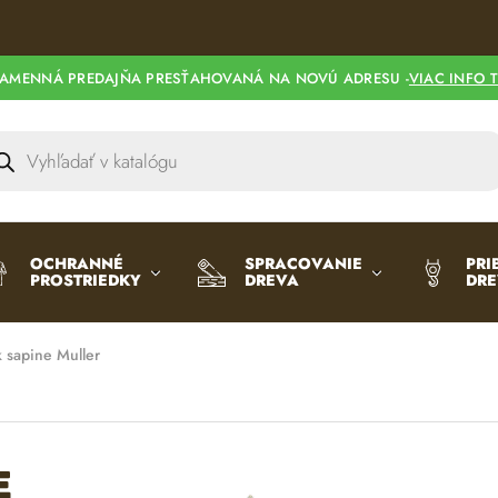
AMENNÁ PREDAJŇA PRESŤAHOVANÁ NA NOVÚ ADRESU -
VIAC INFO 
OCHRANNÉ
SPRACOVANIE
PRI
PROSTRIEDKY
DREVA
DR
 sapine Muller
e