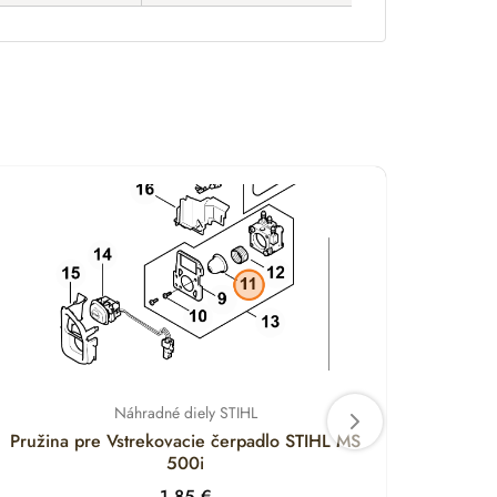
Náhradné diely STIHL
Pružina pre Vstrekovacie čerpadlo STIHL MS
Držia
500i
1.85
€