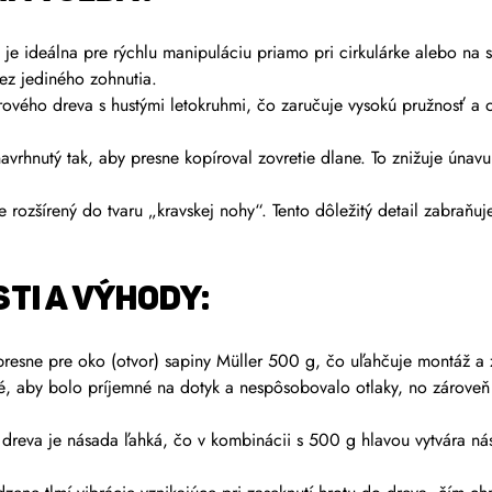
 je ideálna pre rýchlu manipuláciu priamo pri cirkulárke alebo na 
ez jediného zohnutia.
ového dreva s hustými letokruhmi, čo zaručuje vysokú pružnosť a 
avrhnutý tak, aby presne kopíroval zovretie dlane. To znižuje únavu
 rozšírený do tvaru „kravskej nohy“. Tento dôležitý detail zabraňuje
TI A VÝHODY:
resne pre oko (otvor) sapiny Müller 500 g, čo uľahčuje montáž a 
, aby bolo príjemné na dotyk a nespôsobovalo otlaky, no zároveň n
dreva je násada ľahká, čo v kombinácii s 500 g hlavou vytvára nás