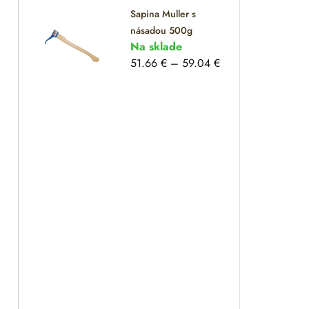
Sapina Muller s
násadou 500g
Na sklade
51.66
€
–
59.04
€