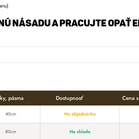
anu)
Ú NÁSADU A PRACUJTE OPAŤ E
ky, pásma
Dostupnosť
Cena 
40cm
Na objednávku
80cm
Na sklade