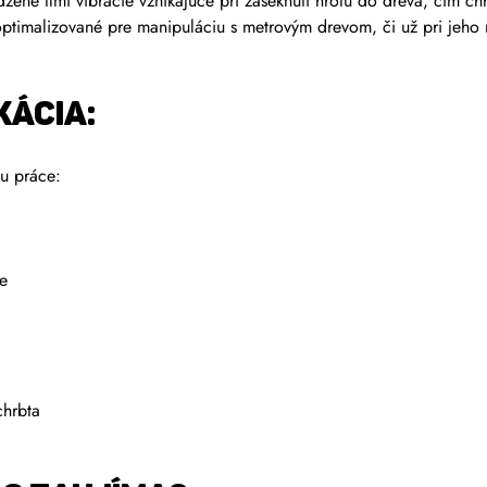
zene tlmí vibrácie vznikajúce pri zaseknutí hrotu do dreva, čím chr
ptimalizované pre manipuláciu s metrovým drevom, či už pri jeho 
KÁCIA:
u práce:
ke
chrbta