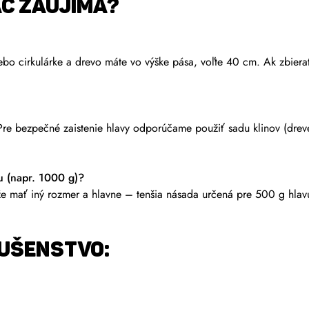
AC ZAUJÍMA?
ebo cirkulárke a drevo máte vo výške pása, voľte 40 cm. Ak zbiera
re bezpečné zaistenie hlavy odporúčame použiť sadu klinov (drev
u (napr. 1000 g)?
mať iný rozmer a hlavne – tenšia násada určená pre 500 g hlavu
UŠENSTVO: