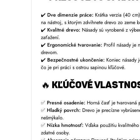
✔️
Dve dimenzie práce:
Krátka verzia (40 cm)
na nástroj, s ktorým zdvihnete drevo zo zeme b
✔️
Kvalitné drevo:
Násady sú vyrobené z výber
zaťažení.
✔️
Ergonomické tvarovanie:
Profil násady je n
drevom.
✔️
Bezpečnostné ukončenie:
Koniec násady je
čo je pri práci s ostrou sapinou kľúčové.
🔥
KĽÚČOVÉ VLASTNOS
✅
Presné osadenie:
Horná časť je tvarovaná p
✅
Hladký povrch:
Drevo je precízne vybrúsené
nešmýkalo.
✅
Nízka hmotnosť:
Vďaka použitiu kvalitného 
zdatné osoby.