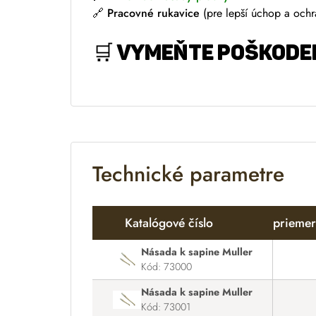
🔗
Pracovné rukavice
(pre lepší úchop a ochr
🛒
VYMEŇTE POŠKODEN
Technické parametre
Katalógové číslo
priemer
Násada k sapine Muller
Kód: 73000
Násada k sapine Muller
Kód: 73001