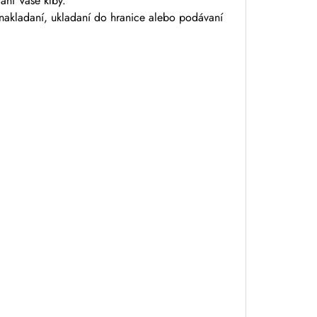
áni Vaše kĺby.
nakladaní, ukladaní do hranice alebo podávaní