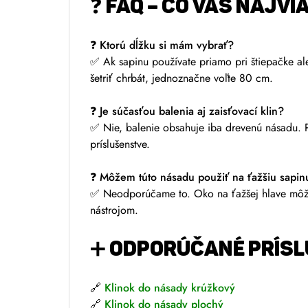
❓
FAQ – ČO VÁS NAJVI
❓
Ktorú dĺžku si mám vybrať?
✅ Ak sapinu používate priamo pri štiepačke al
šetriť chrbát, jednoznačne voľte 80 cm.
❓
Je súčasťou balenia aj zaisťovací klin?
✅ Nie, balenie obsahuje iba drevenú násadu. P
príslušenstve.
❓
Môžem túto násadu použiť na ťažšiu sapin
✅ Neodporúčame to. Oko na ťažšej hlave môže 
nástrojom.
➕
ODPORÚČANÉ PRÍSL
🔗
Klinok do násady krúžkový
🔗
Klinok do násady plochý