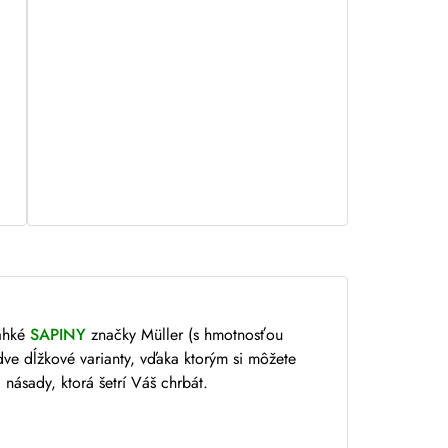
ľahké
SAPINY
značky Müller (s hmotnosťou
ve dĺžkové varianty, vďaka ktorým si môžete
násady, ktorá šetrí Váš chrbát.