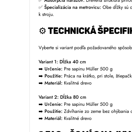
✅
Absorpcia nárazov:
Drevená štruktúra prirod
✅
Špecializácia na metrovicu:
Obe dĺžky sú o
k stroju.
⚙️
TECHNICKÁ ŠPECIFI
Vyberte si variant podľa požadovaného spôsob
Variant 1: Dĺžka 40 cm
➡️
Určenie:
Pre sapinu Müller 500 g
➡️
Použitie:
Práca na krátko, pri stole, štiepač
➡️
Materiál:
Kvalitné drevo
Variant 2: Dĺžka 80 cm
➡️
Určenie:
Pre sapinu Müller 500 g
➡️
Použitie:
Zdvíhanie zo zeme bez ohýbania 
➡️
Materiál:
Kvalitné drevo