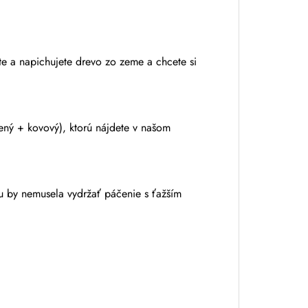
te a napichujete drevo zo zeme a chcete si
ený + kovový), ktorú nájdete v našom
 by nemusela vydržať páčenie s ťažším