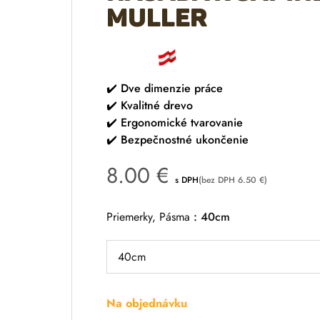
Muller
✔️
Dve dimenzie práce
✔️
Kvalitné drevo
✔️
Ergonomické tvarovanie
✔️
Bezpečnostné ukončenie
8.00
€
s DPH
(bez DPH
6.50
€
)
Priemerky, Pásma
40cm
Na objednávku