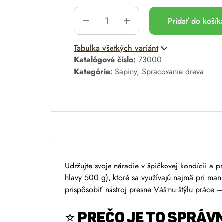
Pridať do koší
A
Tabuľka všetkých variánt
l
Katalógové číslo:
73000
t
Kategórie:
Sapiny
,
Spracovanie dreva
e
r
n
a
t
i
v
Udržujte svoje náradie v špičkovej kondícii a 
e
hlavy 500 g), ktoré sa využívajú najmä pri ma
:
prispôsobiť nástroj presne Vášmu štýlu práce – 
⭐
PREČO JE TO SPRÁV