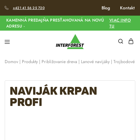
Blog
Kontakt
+421 41 56 25 720
KAMENNÁ PREDAJŇA PRESŤAHOVANÁ NA NOVÚ
VIAC INFO
ADRESU -
TU
Domov
|
Produkty
|
Približovanie dreva
|
Lanové navijáky
|
Trojbodové tra
Naviják KRPAN
PROFI