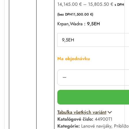
14,145.00
€
–
15,805.50
€
s DPH
(bez DPH
11,500.00
€
)
Krpan,wadra
9,5EH
Na objednávku
A
Tabuľka všetkých variánt
l
Katalógové číslo:
44900T1
t
Kategórie:
Lanové navijáky
,
Približ