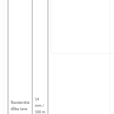
14
Štandardná
mm /
dĺžka lana
100 m