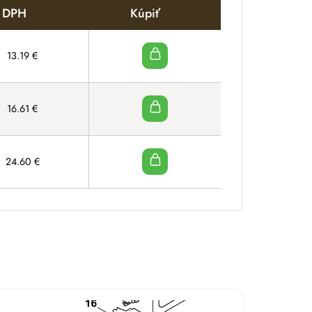
s DPH
Kúpiť
13.19
€
16.61
€
24.60
€