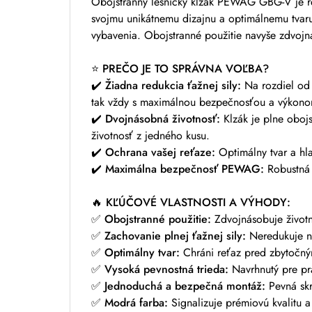
Obojstranný lesnícky klzák PEWAG GBG-V je re
svojmu unikátnemu dizajnu a optimálnemu tva
vybavenia. Obojstranné použitie navyše zdvojná
⭐
PREČO JE TO SPRÁVNA VOĽBA?
✔️
Žiadna redukcia ťažnej sily:
Na rozdiel od 
tak vždy s maximálnou bezpečnosťou a výkon
✔️
Dvojnásobná životnosť:
Klzák je plne obojs
životnosť z jedného kusu.
✔️
Ochrana vašej reťaze:
Optimálny tvar a hla
✔️
Maximálna bezpečnosť PEWAG:
Robustná k
🔥
KĽÚČOVÉ VLASTNOSTI A VÝHODY:
✅
Obojstranné použitie:
Zdvojnásobuje životn
✅
Zachovanie plnej ťažnej sily:
Neredukuje no
✅
Optimálny tvar:
Chráni reťaz pred zbytočn
✅
Vysoká pevnostná trieda:
Navrhnutý pre pr
✅
Jednoduchá a bezpečná montáž:
Pevná skru
✅
Modrá farba:
Signalizuje prémiovú kvalitu a