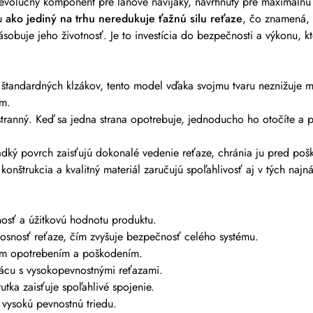
volučný komponent pre lanové navijaky, navrhnutý pre maximálnu b
ru
ako jediný na trhu neredukuje ťažnú silu reťaze
, čo znamená, 
sobuje jeho životnosť. Je to investícia do bezpečnosti a výkonu, 
štandardných klzákov, tento model vďaka svojmu tvaru neznižuje m
om.
tranný. Keď sa jedna strana opotrebuje, jednoducho ho otočíte a p
dký povrch zaisťujú dokonalé vedenie reťaze, chránia ju pred pošk
onštrukcia a kvalitný materiál zaručujú spoľahlivosť aj v tých naj
osť a úžitkovú hodnotu produktu.
snosť reťaze, čím zvyšuje bezpečnosť celého systému.
ým opotrebením a poškodením.
ácu s vysokopevnostnými reťazami.
tka zaisťuje spoľahlivé spojenie.
 vysokú pevnostnú triedu.