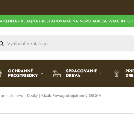
AMENNÁ PREDAJŇA PRESŤAHOVANÁ NA NOVÚ ADRESU -
VIAC INFO 
OCHRANNÉ
SPRACOVANIE
PRI
PROSTRIEDKY
DREVA
DR
 príslušenstvo
|
Klzáky
|
Klzák Pewag obojstranný GBG-V