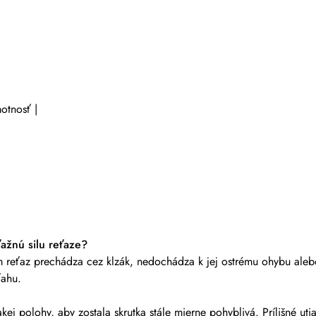
otnosť |
ažnú silu reťaze?
reťaz prechádza cez klzák, nedochádza k jej ostrému ohybu alebo 
ťahu.
akej polohy, aby zostala skrutka stále mierne pohyblivá. Prílišné u