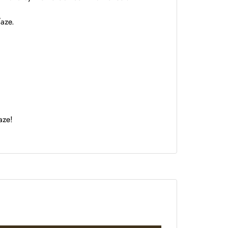
ťaze.
aze!