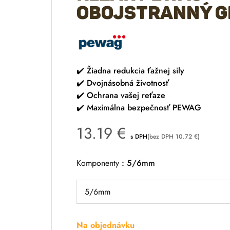
obojstranný G
✔️
Žiadna redukcia ťažnej sily
✔️
Dvojnásobná životnosť
✔️
Ochrana vašej reťaze
✔️
Maximálna bezpečnosť PEWAG
13.19
€
s DPH
(bez DPH
10.72
€
)
Komponenty
5/6mm
Na objednávku