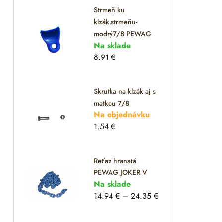
Strmeň ku
klzák.strmeňu-
modrý7/8 PEWAG
Na sklade
8.91
€
Skrutka na klzák aj s
matkou 7/8
Na objednávku
1.54
€
Reťaz hranatá
PEWAG JOKER V
Na sklade
14.94
€
–
24.35
€