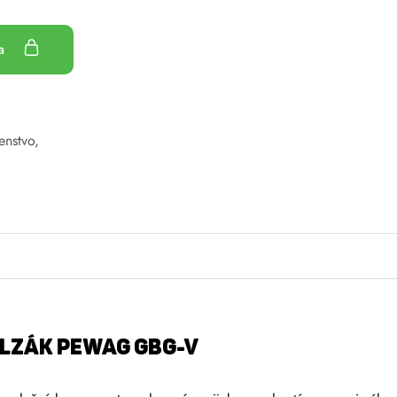
ka
enstvo
,
LZÁK PEWAG GBG-V