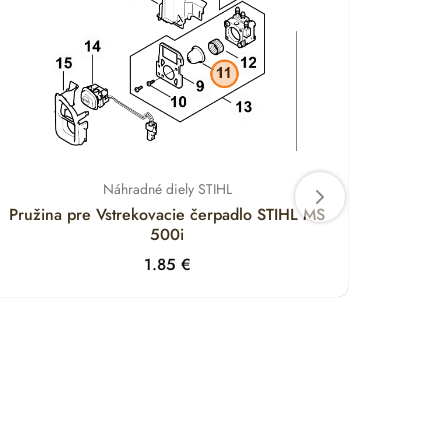
Náhradné diely STIHL
Pružina pre Vstrekovacie čerpadlo STIHL MS
Držia
500i
1.85
€