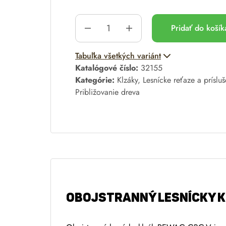
Pridať do koší
A
Tabuľka všetkých variánt
l
Katalógové číslo:
32155
t
Kategórie:
Klzáky
,
Lesnícke reťaze a prísluš
e
Približovanie dreva
r
n
a
t
i
v
e
:
OBOJSTRANNÝ LESNÍCKY K