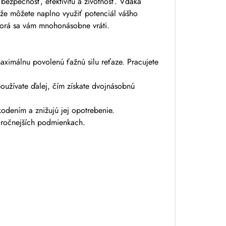
ezpečnosť, efektivitu a životnosť. Vďaka
že môžete naplno využiť potenciál vášho
ktorá sa vám mnohonásobne vráti.
aximálnu povolenú ťažnú silu reťaze. Pracujete
oužívate ďalej, čím získate dvojnásobnú
odením a znižujú jej opotrebenie.
náročnejších podmienkach.