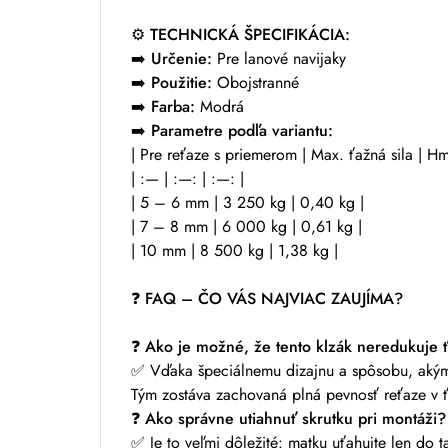
⚙️
TECHNICKÁ ŠPECIFIKÁCIA:
➡️
Určenie:
Pre lanové navijaky
➡️
Použitie:
Obojstranné
➡️
Farba:
Modrá
➡️
Parametre podľa variantu:
| Pre reťaze s priemerom | Max. ťažná sila | Hm
| :— | :—: | :—: |
| 5 – 6 mm | 3 250 kg | 0,40 kg |
| 7 – 8 mm | 6 000 kg | 0,61 kg |
| 10 mm | 8 500 kg | 1,38 kg |
❓
FAQ – ČO VÁS NAJVIAC ZAUJÍMA?
❓
Ako je možné, že tento klzák neredukuje ť
✅ Vďaka špeciálnemu dizajnu a spôsobu, akým 
Tým zostáva zachovaná plná pevnosť reťaze v 
❓
Ako správne utiahnuť skrutku pri montáži?
✅ Je to veľmi dôležité: matku uťahujte len do t