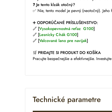
❓
Je tento klzák otočný?
✅ Nie, tento model je pevný (neotočný). Jeho h
➕
ODPORÚČANÉ PRÍSLUŠENSTVO:
🔗 [
Vysokopevnostná reťaz G100
]
🔗 [
Lesnícky C-hák G100
]
🔗 [
Valcované lano pre navijak
]
🛒
PRIDAJTE SI PRODUKT DO KOŠÍKA
Pracujte bezpečnejšie a efektívnejšie. Investujte
Technické parametre