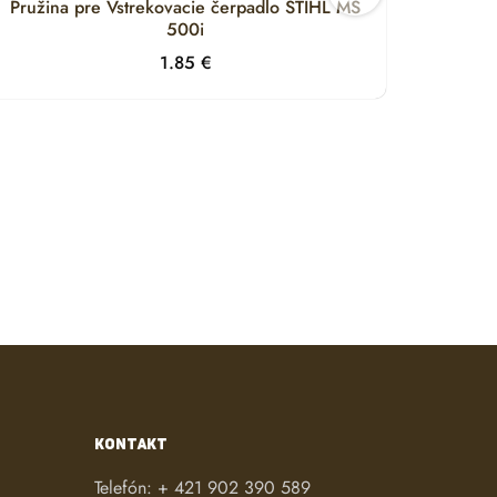
Pružina pre Vstrekovacie čerpadlo STIHL MS
Držia
500i
1.85
€
KONTAKT
Telefón:
+ 421 902 390 589