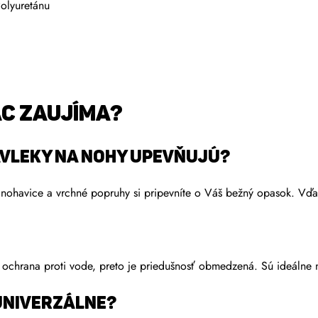
olyuretánu
AC ZAUJÍMA?
ávleky na nohy UPEVŇUJÚ?
 nohavice a vrchné popruhy si pripevníte o Váš bežný opasok. Vď
 ochrana proti vode, preto je priedušnosť obmedzená. Sú ideálne
UNIVERZÁLNE?