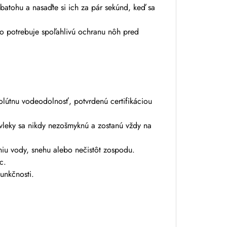
batohu a nasaďte si ich za pár sekúnd, keď sa
o potrebuje spoľahlivú ochranu nôh pred
lútnu vodeodolnosť, potvrdenú certifikáciou
vleky sa nikdy nezošmyknú a zostanú vždy na
iu vody, snehu alebo nečistôt zospodu.
c.
unkčnosti.