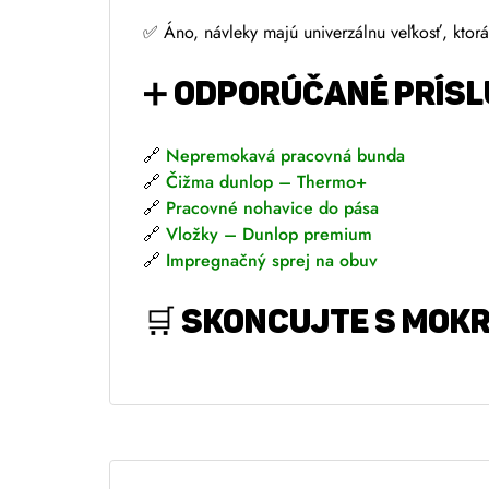
✅ Áno, návleky majú univerzálnu veľkosť, ktorá
➕ ODPORÚČANÉ PRÍS
🔗
Nepremokavá pracovná bunda
🔗
Čižma dunlop – Thermo+
🔗
Pracovné nohavice do pása
🔗
Vložky – Dunlop premium
🔗
Impregnačný sprej na obuv
🛒
Skoncujte s mokrý