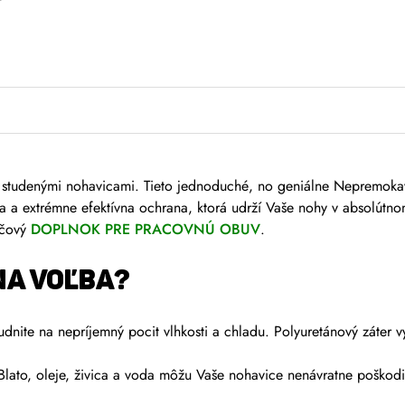
 a studenými nohavicami. Tieto jednoduché, no geniálne Nepremoka
la a extrémne efektívna ochrana, ktorá udrží Vaše nohy v absolútno
účový
DOPLNOK PRE PRACOVNÚ OBUV
.
NA VOĽBA?
nite na nepríjemný pocit vlhkosti a chladu. Polyuretánový záter vyt
lato, oleje, živica a voda môžu Vaše nohavice nenávratne poškodiť