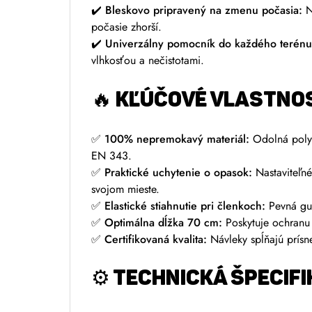
✔️
Bleskovo pripravený na zmenu počasia:
Ná
počasie zhorší.
✔️
Univerzálny pomocník do každého terénu
vlhkosťou a nečistotami.
🔥 KĽÚČOVÉ VLASTNOS
✅
100% nepremokavý materiál:
Odolná polye
EN 343.
✅
Praktické uchytenie o opasok:
Nastaviteľné
svojom mieste.
✅
Elastické stiahnutie pri členkoch:
Pevná gum
✅
Optimálna dĺžka 70 cm:
Poskytuje ochranu 
✅
Certifikovaná kvalita:
Návleky spĺňajú prísn
⚙️ TECHNICKÁ ŠPECIFI