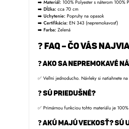
➡️
Materiál:
100% Polyester s náterom 100% P
➡️
Dĺžka:
cca 70 cm
➡️
Uchytenie:
Popruhy na opasok
➡️
Certifikácia:
EN 343 (nepremokavosť)
➡️
Farba:
Zelená
❓ FAQ – ČO VÁS NAJVI
❓ AKO SA Nepremokavé n
✅ Veľmi jednoducho. Návleky si natiahnete na
❓ SÚ PRIEDUŠNÉ?
✅ Primárnou funkciou tohto materiálu je 100%
❓ AKÚ MAJÚ VEĽKOSŤ? SÚ 