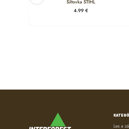
Šiltovka STIHL
4.99
€
KATEGÓ
Les a z