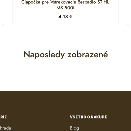
Čiapočka pre Vstrekovacie čerpadlo STIHL
MS 500i
4.13
€
Naposledy zobrazené
RIE
VŠETKO O NÁKUPE
áhrada
Blog