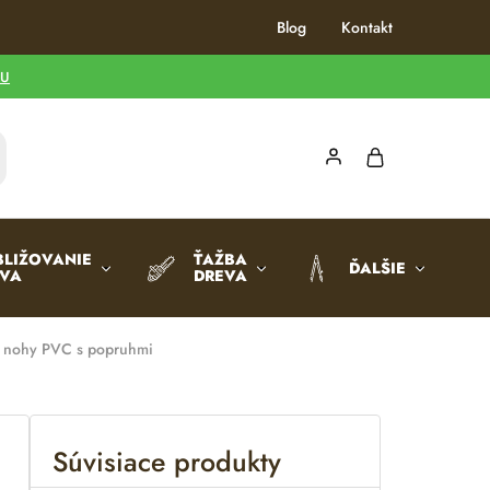
Blog
Kontakt
TU
BLIŽOVANIE
ŤAŽBA
ĎALŠIE
EVA
DREVA
 nohy PVC s popruhmi
Súvisiace produkty