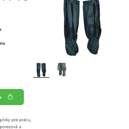
e
énu
ka
plnky pre prácu
,
iporezová a