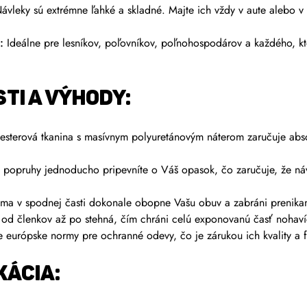
vleky sú extrémne ľahké a skladné. Majte ich vždy v aute alebo v 
:
Ideálne pre lesníkov, poľovníkov, poľnohospodárov a každého, kt
TI A VÝHODY:
sterová tkanina s masívnym polyuretánovým náterom zaručuje abso
 popruhy jednoducho pripevníte o Váš opasok, čo zaručuje, že ná
a v spodnej časti dokonale obopne Vašu obuv a zabráni prenikan
od členkov až po stehná, čím chráni celú exponovanú časť nohaví
e európske normy pre ochranné odevy, čo je zárukou ich kvality a f
KÁCIA: