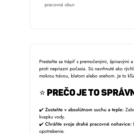
e
pracovná obuv
r
n
a
t
i
v
e
Prestaňte sa trápiť s premočenými, špinavými
:
proti nepriazni počasia. Sú navrhnuté ako rých
mokrou trávou, blatom alebo snehom. Je to kľ
⭐ PREČO JE TO SPRÁV
✔️
Zostaňte v absolútnom suchu a teple:
Zabud
kvapku vody.
✔️
Chráňte svoje drahé pracovné nohavice:
B
opotrebenie.