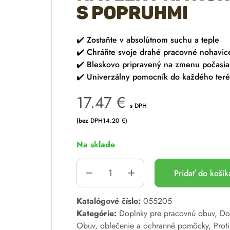
s popruhmi
✔️
Zostaňte v absolútnom suchu a teple
✔️
Chráňte svoje drahé pracovné nohavic
✔️
Bleskovo pripravený na zmenu počasia
✔️
Univerzálny pomocník do každého ter
17.47
€
s DPH
(bez DPH
14.20
€
)
Na sklade
Pridať do koší
A
Katalógové číslo:
055205
l
Kategórie:
Doplnky pre pracovnú obuv
,
Do
t
Obuv, oblečenie a ochranné pomôcky
,
Prot