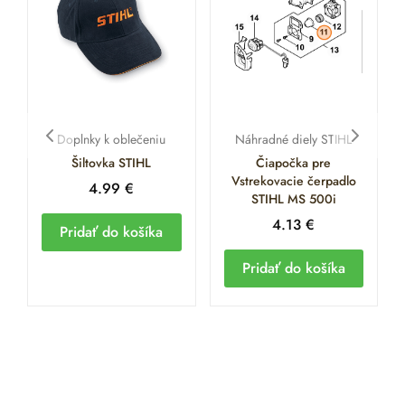
Doplnky k oblečeniu
Náhradné diely STIHL
Šiltovka STIHL
Čiapočka pre
Vstrekovacie čerpadlo
4.99
€
STIHL MS 500i
4.13
€
Pridať do košíka
Pridať do košíka