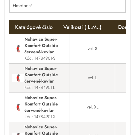
Hmotnosť
-
Katalógové číslo
Velikosti ( L,M..)
Dostup
Nohavice Super-
Komfort Outside
vel. S
Na
červené-kevlar
Kód: 14784901-S
Nohavice Super-
Komfort Outside
vel. L
červené-kevlar
Kód: 14784901-L
Nohavice Super-
Komfort Outside
vel. XL
červené-kevlar
Kód: 14784901-XL
Nohavice Super-
Komfort Outside