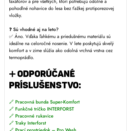
taxátorov a pre všetkých, ktorí potrebujú odolné a
pohodlné nohavice do lesa bez ťažkej protiporezovej
vložky.
❓
Sú vhodné aj na leto?
✅ Áno. Vďaka ľahkému a priedušnému materiálu sú
ideálne na celoročné nosenie. V lete poskytujú skvelý
komfort a v zime slúžia ako odolná vrchná vrstva cez
termoprádlo.
➕
ODPORÚČANÉ
PRÍSLUŠENSTVO:
🔗
Pracovná bunda Super-Komfort
🔗
Funkčné tričko INTERFORST
🔗
Pracovné rukavice
🔗
Traky Interforst
🔗
Prací prostriedok – Pro Wash