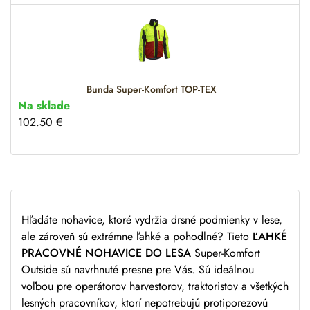
i
v
e
:
Bunda Super-Komfort TOP-TEX
Na sklade
102.50
€
Hľadáte nohavice, ktoré vydržia drsné podmienky v lese,
ale zároveň sú extrémne ľahké a pohodlné? Tieto
ĽAHKÉ
PRACOVNÉ NOHAVICE DO LESA
Super-Komfort
Outside sú navrhnuté presne pre Vás. Sú ideálnou
voľbou pre operátorov harvestorov, traktoristov a všetkých
lesných pracovníkov, ktorí nepotrebujú protiporezovú