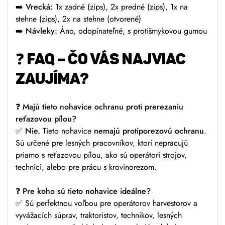
➡️
Vrecká:
1x zadné (zips), 2x predné (zips), 1x na
stehne (zips), 2x na stehne (otvorené)
➡️
Návleky:
Áno, odopínateľné, s protišmykovou gumou
❓
FAQ – ČO VÁS NAJVIAC
ZAUJÍMA?
❓
Majú tieto nohavice ochranu proti prerezaniu
reťazovou pílou?
✅
Nie.
Tieto nohavice
nemajú protiporezovú ochranu
.
Sú určené pre lesných pracovníkov, ktorí nepracujú
priamo s reťazovou pílou, ako sú operátori strojov,
technici, alebo pre prácu s krovinorezom.
❓
Pre koho sú tieto nohavice ideálne?
✅ Sú perfektnou voľbou pre operátorov harvestorov a
vyvážacích súprav, traktoristov, technikov, lesných