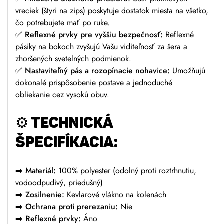
vreciek (štyri na zips) poskytuje dostatok miesta na všetko,
čo potrebujete mať po ruke.
✅
Reflexné prvky pre vyššiu bezpečnosť:
Reflexné
pásiky na bokoch zvyšujú Vašu viditeľnosť za šera a
zhoršených svetelných podmienok.
✅
Nastaviteľný pás a rozopínacie nohavice:
Umožňujú
dokonalé prispôsobenie postave a jednoduché
obliekanie cez vysokú obuv.
⚙️
TECHNICKÁ
ŠPECIFÍKACIA:
➡️
Materiál:
100% polyester (odolný proti roztrhnutiu,
vodoodpudivý, priedušný)
➡️
Zosilnenie:
Kevlarové vlákno na kolenách
➡️
Ochrana proti prerezaniu:
Nie
➡️
Reflexné prvky:
Áno