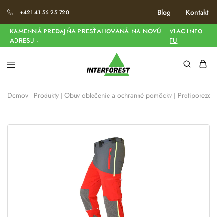
Blog
Kontakt
+421 41 56 25 720
KAMENNÁ PREDAJŇA PRESŤAHOVANÁ NA NOVÚ
VIAC INFO
ADRESU -
TU
Domov
|
Produkty
|
Obuv oblečenie a ochranné pomôcky
|
Protiporezov