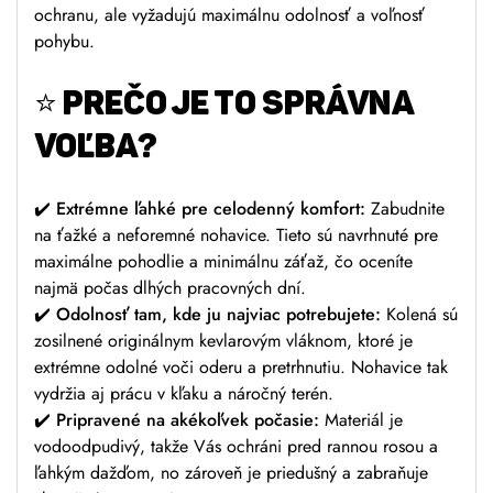
ochranu, ale vyžadujú maximálnu odolnosť a voľnosť
pohybu.
⭐
PREČO JE TO SPRÁVNA
VOĽBA?
✔️
Extrémne ľahké pre celodenný komfort:
Zabudnite
na ťažké a neforemné nohavice. Tieto sú navrhnuté pre
maximálne pohodlie a minimálnu záťaž, čo oceníte
najmä počas dlhých pracovných dní.
✔️
Odolnosť tam, kde ju najviac potrebujete:
Kolená sú
zosilnené originálnym kevlarovým vláknom, ktoré je
extrémne odolné voči oderu a pretrhnutiu. Nohavice tak
vydržia aj prácu v kľaku a náročný terén.
✔️
Pripravené na akékoľvek počasie:
Materiál je
vodoodpudivý, takže Vás ochráni pred rannou rosou a
ľahkým dažďom, no zároveň je priedušný a zabraňuje