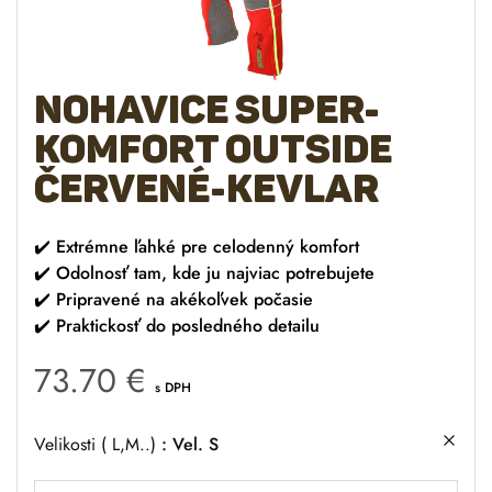
Nohavice Super-
Komfort Outside
červené-kevlar
✔️
Extrémne ľahké pre celodenný komfort
✔️
Odolnosť tam, kde ju najviac potrebujete
✔️
Pripravené na akékoľvek počasie
✔️
Praktickosť do posledného detailu
73.70
€
s DPH
Velikosti ( L,M..)
Vel. S