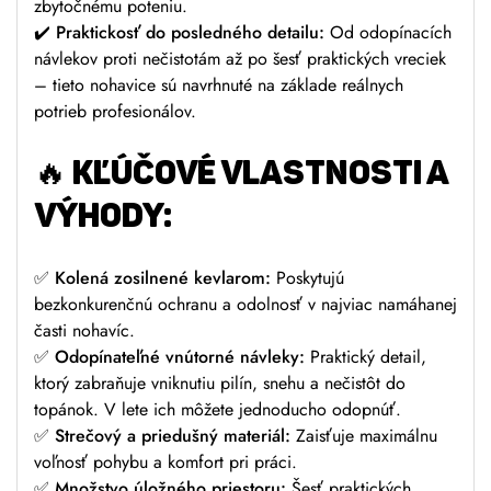
zbytočnému poteniu.
✔️
Praktickosť do posledného detailu:
Od odopínacích
návlekov proti nečistotám až po šesť praktických vreciek
– tieto nohavice sú navrhnuté na základe reálnych
potrieb profesionálov.
🔥
KĽÚČOVÉ VLASTNOSTI A
VÝHODY:
✅
Kolená zosilnené kevlarom:
Poskytujú
bezkonkurenčnú ochranu a odolnosť v najviac namáhanej
časti nohavíc.
✅
Odopínateľné vnútorné návleky:
Praktický detail,
ktorý zabraňuje vniknutiu pilín, snehu a nečistôt do
topánok. V lete ich môžete jednoducho odopnúť.
✅
Strečový a priedušný materiál:
Zaisťuje maximálnu
voľnosť pohybu a komfort pri práci.
✅
Množstvo úložného priestoru:
Šesť praktických