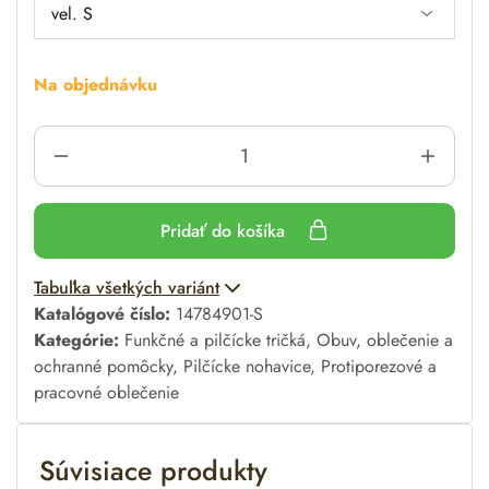
Na objednávku
Pridať do košíka
A
Tabuľka všetkých variánt
l
Katalógové číslo:
14784901-S
t
Kategórie:
Funkčné a pilčícke tričká
,
Obuv, oblečenie a
e
ochranné pomôcky
,
Pilčícke nohavice
,
Protiporezové a
r
pracovné oblečenie
n
a
Súvisiace produkty
t