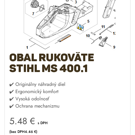
Obal rukoväte
STIHL MS 400.1
✔️ Originálny náhradný diel
✔️ Ergonomický komfort
✔️ Vysoká odolnosť
✔️ Ochrana mechanizmu
5.48
€
s DPH
(bez DPH
4.46
€
)