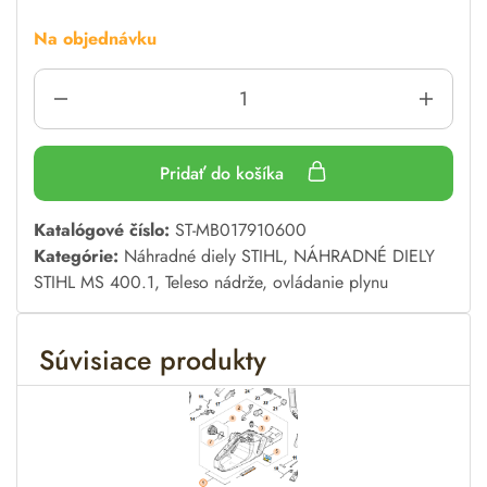
Na objednávku
Pridať do košíka
A
Katalógové číslo:
ST-MB017910600
l
Kategórie:
Náhradné diely STIHL
,
NÁHRADNÉ DIELY
t
STIHL MS 400.1
,
Teleso nádrže, ovládanie plynu
e
r
Súvisiace produkty
n
a
t
i
v