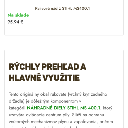
e
:
Palivová nádrž STIHL MS400.1
Na sklade
95.94
€
Rýchly prehľad a
hlavné využitie
Tento originálny obal rukoväte (vrchný kryt zadného
držadla) je dôležitým komponentom v
kategórii
NÁHRADNÉ DIELY STIHL MS 400.1
, ktorý
uzatvára ovládacie centrum píly. Slúži na ochranu
vnútorných mechanizmov plynu a zapaľovania, pričom