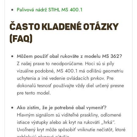
Palivová nádrž STIHL MS 400.1
Často kladené otázky
(FAQ)
Môžem použiť obal rukoväte z modelu MS 362?
Z našej praxe to neodporúčame. Hoci sú si píly
vizuálne podobné, MS 400.1 má odlišnú geometriu
uchytenia a iné vedenie ovládacích prvkov. Pre
dokonalú tesnosť používajte vždy diel určený presne
pre tento model.
Ako zistím, že je potrebné obal vymeniť?
Hlavným signálom sú viditeľné praskliny, odlomené
istiace výstupky alebo ak kryt na rukoväti „hrká“.
Uvoľnený kryt môže spôsobiť vniknutie nečistôt, ktoré
zablokujú plynové sútyčie.