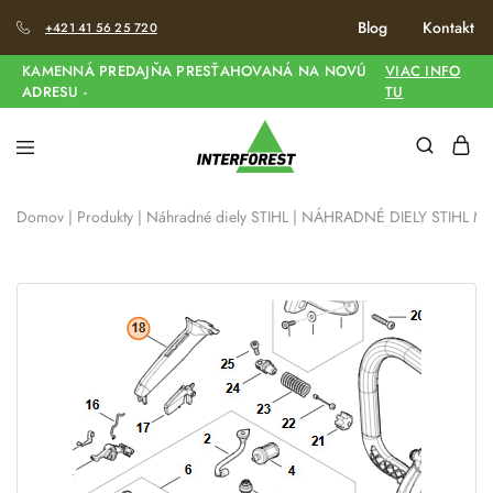
Blog
Kontakt
+421 41 56 25 720
KAMENNÁ PREDAJŇA PRESŤAHOVANÁ NA NOVÚ
VIAC INFO
ADRESU -
TU
Domov
|
Produkty
|
Náhradné diely STIHL
|
NÁHRADNÉ DIELY STIHL MS