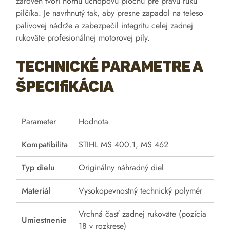
zároveň tvorí hornú úchopovú plochu pre pravú ruku
pilčíka. Je navrhnutý tak, aby presne zapadol na teleso
palivovej nádrže a zabezpečil integritu celej zadnej
rukoväte profesionálnej motorovej píly.
Technické parametre a
špecifikácia
Parameter
Hodnota
Kompatibilita
STIHL MS 400.1, MS 462
Typ dielu
Originálny náhradný diel
Materiál
Vysokopevnostný technický polymér
Vrchná časť zadnej rukoväte (pozícia
Umiestnenie
18 v rozkrese)