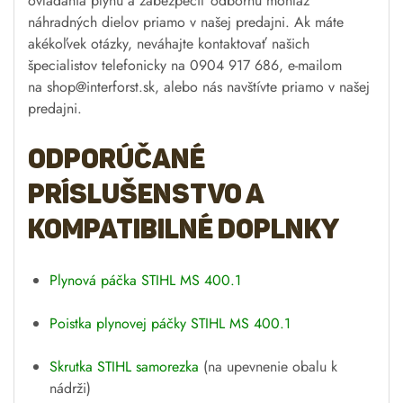
ovládania plynu a zabezpečiť odbornú montáž
náhradných dielov priamo v našej predajni. Ak máte
akékoľvek otázky, neváhajte kontaktovať našich
špecialistov telefonicky na 0904 917 686, e-mailom
na
shop@interforst.sk
, alebo nás navštívte priamo v našej
predajni.
Odporúčané
príslušenstvo a
kompatibilné doplnky
Plynová páčka STIHL MS 400.1
Poistka plynovej páčky STIHL MS 400.1
Skrutka STIHL samorezka
(na upevnenie obalu k
nádrži)