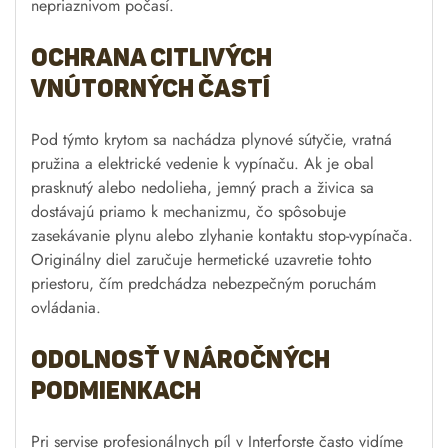
nepriaznivom počasí.
Ochrana citlivých
vnútorných častí
Pod týmto krytom sa nachádza plynové sútyčie, vratná
pružina a elektrické vedenie k vypínaču. Ak je obal
prasknutý alebo nedolieha, jemný prach a živica sa
dostávajú priamo k mechanizmu, čo spôsobuje
zasekávanie plynu alebo zlyhanie kontaktu stop-vypínača.
Originálny diel zaručuje hermetické uzavretie tohto
priestoru, čím predchádza nebezpečným poruchám
ovládania.
Odolnosť v náročných
podmienkach
Pri servise profesionálnych píl v Interforste často vidíme