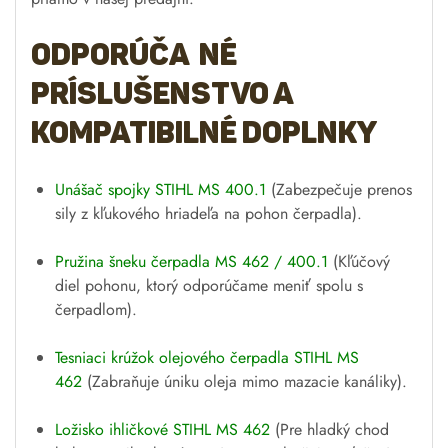
Odporúča né
príslušenstvo a
kompatibilné doplnky
Unášač spojky STIHL MS 400.1
(Zabezpečuje prenos
sily z kľukového hriadeľa na pohon čerpadla).
Pružina šneku čerpadla MS 462 / 400.1
(Kľúčový
diel pohonu, ktorý odporúčame meniť spolu s
čerpadlom).
Tesniaci krúžok olejového čerpadla STIHL MS
462
(Zabraňuje úniku oleja mimo mazacie kanáliky).
Ložisko ihličkové STIHL MS 462
(Pre hladký chod