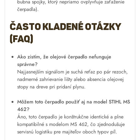
bubna spojky, ktorý nepriamo ovplyvňuje zaťaženie
čerpadla).
Často kladené otázky
(FAQ)
Ako zistím, že olejové čerpadlo nefunguje
správne?
Najjasnejším signálom je suchá reťaz po pár rezoch,
nadmerné zahrievanie lišty alebo absencia olejovej
stopy na dreve pri pridaní plynu.
Môžem toto čerpadlo použiť aj na model STIHL MS
462?
Áno, toto čerpadlo je konštrukčne identické a plne
kompatibilné s modelom MS 462, čo zjednodušuje
servisnú logistiku pre majiteľov oboch typov píl.