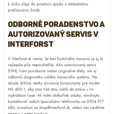
k úniku oleja do priestoru spojky a následnému
preklzovaniu brzdy.
Odborné poradenstvo a
autorizovaný servis v
Interforst
V Interforst.sk vieme, že bez funkčného mazania je aj tá
najlepšia píla nepoužiteľná. Ako autorizovaný servis
STIHL Vám ponúkame nielen originálne diely, ale aj
odbornú diagnostiku celého mazacieho systému. Na
sklade držíme všetky súvisiace komponenty pre model
MS 400.1, aby sme Váš stroj vrátili do práce v čo
najkratšom čase. Ak máte akékoľvek otázky, neváhajte
kontaktovať našich špecialistov telefonicky na 0904 917
686, e-mailom na
shop@interforst.sk
, alebo nás navštívte
priamo v našej predajni.