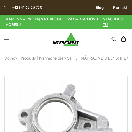
Blog
Kontakt
+421 41 56 25 720
KAMENNÁ PREDAJŇA PRESŤAHOVANÁ NA NOVÚ
VIAC INFO
ADRESU -
TU
Domov
|
Produkty
|
Náhradné diely STIHL
|
NÁHRADNÉ DIELY STIHL MS