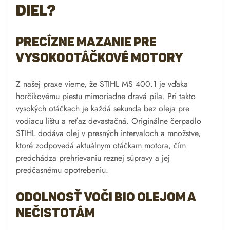
diel?
Precízne mazanie pre
vysokootáčkové motory
Z našej praxe vieme, že STIHL MS 400.1 je vďaka
horčíkovému piestu mimoriadne dravá píla. Pri takto
vysokých otáčkach je každá sekunda bez oleja pre
vodiacu lištu a reťaz devastačná. Originálne čerpadlo
STIHL dodáva olej v presných intervaloch a množstve,
ktoré zodpovedá aktuálnym otáčkam motora, čím
predchádza prehrievaniu reznej súpravy a jej
predčasnému opotrebeniu.
Odolnosť voči bio olejom a
nečistotám