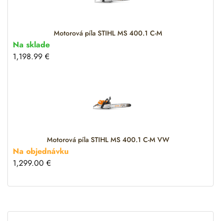
v
e
:
Motorová píla STIHL MS 400.1 C-M
Na sklade
1,198.99
€
Motorová píla STIHL MS 400.1 C-M VW
Na objednávku
1,299.00
€