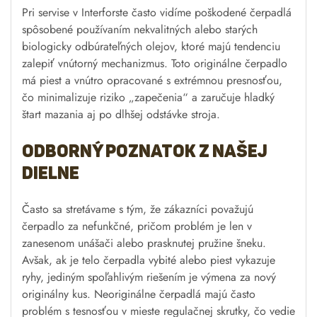
Pri servise v Interforste často vidíme poškodené čerpadlá
spôsobené používaním nekvalitných alebo starých
biologicky odbúrateľných olejov, ktoré majú tendenciu
zalepiť vnútorný mechanizmus. Toto originálne čerpadlo
má piest a vnútro opracované s extrémnou presnosťou,
čo minimalizuje riziko „zapečenia“ a zaručuje hladký
štart mazania aj po dlhšej odstávke stroja.
Odborný poznatok z našej
dielne
Často sa stretávame s tým, že zákazníci považujú
čerpadlo za nefunkčné, pričom problém je len v
zanesenom unášači alebo prasknutej pružine šneku.
Avšak, ak je telo čerpadla vybité alebo piest vykazuje
ryhy, jediným spoľahlivým riešením je výmena za nový
originálny kus. Neoriginálne čerpadlá majú často
problém s tesnosťou v mieste regulačnej skrutky, čo vedie