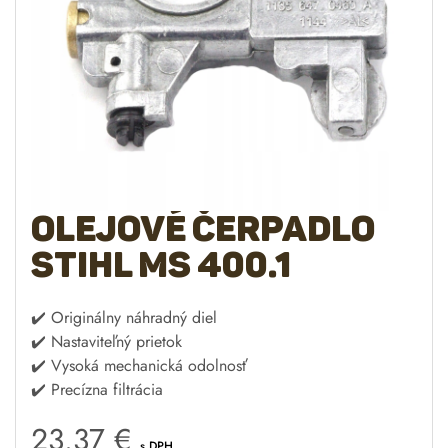
Olejové čerpadlo
STIHL MS 400.1
✔️ Originálny náhradný diel
✔️ Nastaviteľný prietok
✔️ Vysoká mechanická odolnosť
✔️ Precízna filtrácia
23.37
€
s DPH