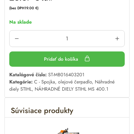
(bez DPH
19.00
€
)
Na sklade
Pridať do košíka
A
Katalógové číslo:
ST-MB016403201
l
Kategórie:
C - Spojka, olejové čerpadlo
,
Náhradné
t
diely STIHL
,
NÁHRADNÉ DIELY STIHL MS 400.1
e
r
Súvisiace produkty
n
a
t
i