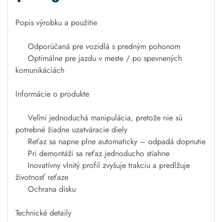
Popis
výrobku a
použitie
Odporúčaná pre
vozidlá
s
predným
pohonom
Optimálne
pre
jazdu v meste
/
po
spevnených
komunikáciách
Informácie
o produkte
Veľmi jednoduchá
manipulácia
,
pretože nie sú
potrebné žiadne
uzatváracie
diely
Reťaz
sa
napne
plne automaticky
–
odpadá
dopnutie
Pri demontáži
sa reťaz
jednoducho
stiahne
Inovatívny
vlnitý
profil
zvyšuje
trakciu
a
predlžuje
životnosť reťaze
Ochrana
disku
Technické
detaily