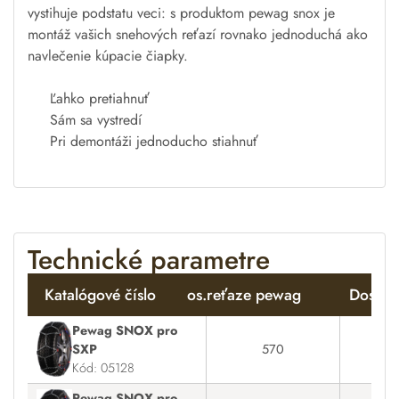
vystihuje
podstatu
veci
:
s produktom
pewag
snox
je
montáž
vašich
snehových
reťazí
rovnako jednoduchá ako
navlečenie
kúpacie čiapky
.
Ľ
ahko
pretiahnuť
Sám
sa
vystredí
Pri
demontáži
jednoducho stiahnuť
Technické parametre
Katalógové číslo
os.reťaze pewag
Dostup
Pewag SNOX pro
SXP
570
Na
Kód: 05128
Pewag SNOX pro