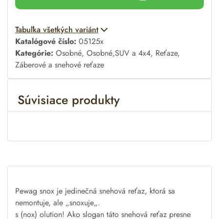
Tabuľka všetkých variánt
Katalógové číslo:
05125x
Kategórie:
Osobné
,
Osobné,SUV a 4x4
,
Reťaze
,
Záberové a snehové reťaze
Súvisiace produkty
Pewag
snox
je jedinečná
snehová
reťaz
,
ktorá
sa
nemontuje
,
ale
„
snoxuje
„
.
s
(
nox
)
olution
!
Ako slogan
táto
snehová
reťaz
presne