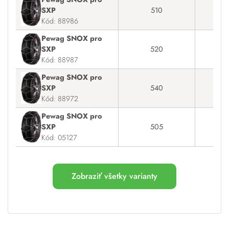
SXP
510
Na
Kód: 88986
Pewag SNOX pro
SXP
520
Na
Kód: 88987
Pewag SNOX pro
SXP
540
Na
Kód: 88972
Pewag SNOX pro
SXP
505
Na
Kód: 05127
Zobraziť všetky varianty