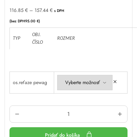
116.85
€
–
157.44
€
s DPH
(bez DPH
95.00
€
)
A
OBJ.
l
TYP
ROZMER
ČÍSLO
t
e
r
n
a
t
os.reťaze pewag
i
v
e
:
Pridať do košíka