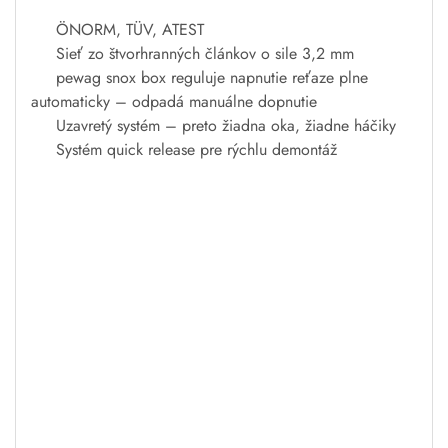
ÖNORM
,
TÜV
,
ATEST
Sieť
zo
štvorhranných
článkov o
sile
3,2
mm
pewag
snox
box
reguluje
napnutie reťaze
plne
automaticky
–
odpadá
manuálne
dopnutie
Uzavretý systém
–
preto
žiadna
oka
, žiadne
háčiky
Systém
quick
release
pre rýchlu
demontáž