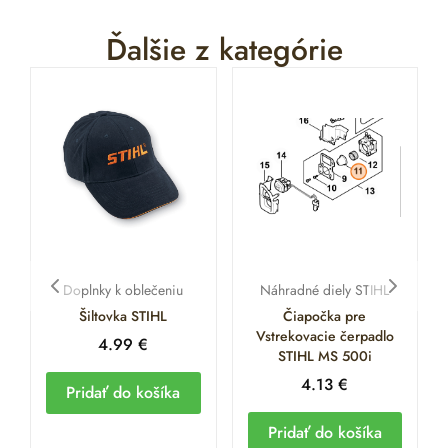
Ďalšie z kategórie
Doplnky k oblečeniu
Náhradné diely STIHL
Šiltovka STIHL
Čiapočka pre
Vstrekovacie čerpadlo
4.99
€
STIHL MS 500i
4.13
€
Pridať do košíka
Pridať do košíka