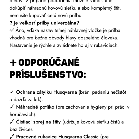
dielov. V prípade poškodenia môžete samostatne
dokúpiť náhradnú kovovú sieťku alebo kompletný štít,
nemusíte kupovať celú novú prilbu.
❓ Je veľkosť prilby univerzálna?
✅ Áno, vďaka nastaviteľnej náhlavnej vložke je prilba
vhodná pre bežné obvody hlavy dospelého človeka.
Nastavenie je rýchle a zvládnete ho aj v rukaviciach.
➕ ODPORÚČANÉ
PRÍSLUŠENSTVO:
🔗 Ochrana zátylku Husqvarna
(bráni padaniu nečistôt
a dažďa za krk).
🔗 Náhradné potítko
(pre zachovanie hygieny pri práci v
horúčavách).
🔗 Čistiaci sprej na štíty
(udržuje kovovú sieťku čistú a
bez živice).
🔗 Pracovné rukavice Husqvarna Classic
(pre