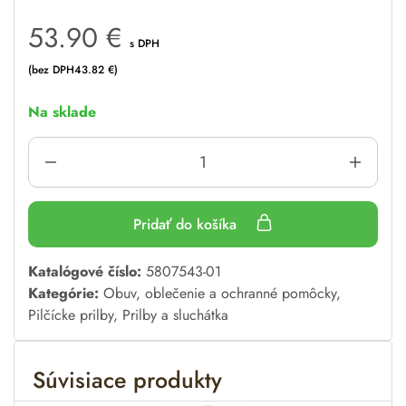
53.90
€
s DPH
(bez DPH
43.82
€
)
Na sklade
Pridať do košíka
A
Katalógové číslo:
5807543-01
l
Kategórie:
Obuv, oblečenie a ochranné pomôcky
,
t
Pilčícke prilby
,
Prilby a sluchátka
e
r
Súvisiace produkty
n
a