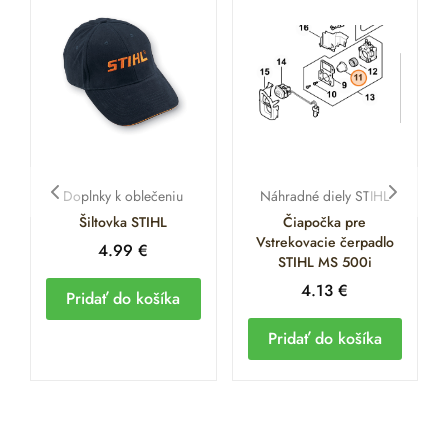
Doplnky k oblečeniu
Náhradné diely STIHL
Šiltovka STIHL
Čiapočka pre
Vstrekovacie čerpadlo
4.99
€
STIHL MS 500i
4.13
€
Pridať do košíka
Pridať do košíka