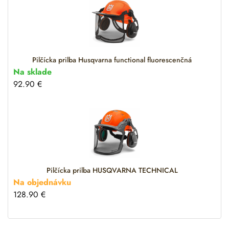
t
i
v
e
:
Pilčícka prilba Husqvarna functional fluorescenčná
Na sklade
92.90
€
Pilčícka prilba HUSQVARNA TECHNICAL
Na objednávku
128.90
€