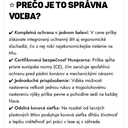
⭐ PREČO JE TO SPRÁVNA
VOĽBA?
✔️ Kompletná ochrana v jednom balení:
V cene prilby
získavate integrovaný ochranný štít aj ergonomické
slúchadlá, čo z nej robí najekonomickejšie riešenie na
trhu.
✔️ Certifikovaná bezpečnosť Husqvarna:
Prilba spĺňa
prísne európske normy (CE), čím zaručuje spoľahlivú
ochranu pred pádmi konárov a mechanickými nárazmi.
✔️ Jednoduché prispôsobenie:
Vďaka možnosti
nastavenia veľkosti jednou rukou a trojpolohovému
nastaveniu výšky prilba pevne a pohodlne sedí na každej
hlave.
✔️ Odolná kovová sieťka:
Na rozdiel od lacných
plastových štítov poskytuje kovová sieťka dlhšiu životnosť
a lepšiu viditeľnosť pri práci v lese aj v záhrade.