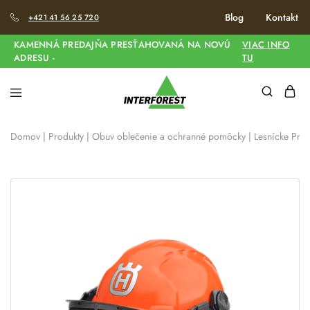
Blog
Kontakt
+421 41 56 25 720
KAMENNÁ PREDAJŇA PRESŤAHOVANÁ NA NOVÚ
VIAC INFO
ADRESU -
TU
Domov
|
Produkty
|
Obuv oblečenie a ochranné pomôcky
|
Lesnícke Prilb