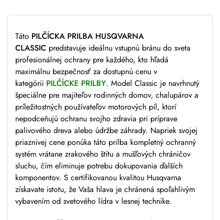
Táto
PILČÍCKA PRILBA HUSQVARNA
CLASSIC
predstavuje ideálnu vstupnú bránu do sveta
profesionálnej ochrany pre každého, kto hľadá
maximálnu bezpečnosť za dostupnú cenu v
kategórii
PILČÍCKE PRILBY
. Model Classic je navrhnutý
špeciálne pre majiteľov rodinných domov, chalupárov a
príležitostných používateľov motorových píl, ktorí
nepodceňujú ochranu svojho zdravia pri príprave
palivového dreva alebo údržbe záhrady. Napriek svojej
priaznivej cene ponúka táto prilba kompletný ochranný
systém vrátane zrakového štítu a mušľových chráničov
sluchu, čím eliminuje potrebu dokupovania ďalších
komponentov. S certifikovanou kvalitou Husqvarna
získavate istotu, že Vaša hlava je chránená spoľahlivým
vybavením od svetového lídra v lesnej technike.