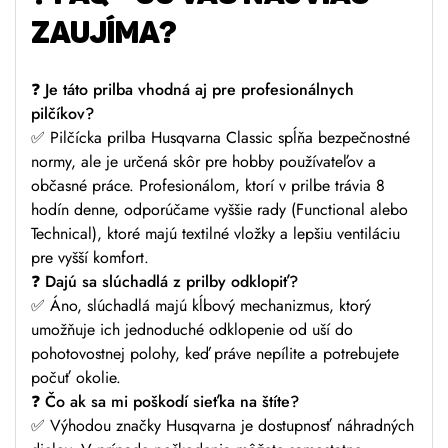
ZAUJÍMA?
❓ Je táto prilba vhodná aj pre profesionálnych
pilčíkov?
✅ Pilčícka prilba Husqvarna Classic spĺňa bezpečnostné
normy, ale je určená skôr pre hobby používateľov a
občasné práce. Profesionálom, ktorí v prilbe trávia 8
hodín denne, odporúčame vyššie rady (Functional alebo
Technical), ktoré majú textilné vložky a lepšiu ventiláciu
pre vyšší komfort.
❓ Dajú sa slúchadlá z prilby odklopiť?
✅ Áno, slúchadlá majú kĺbový mechanizmus, ktorý
umožňuje ich jednoduché odklopenie od uší do
pohotovostnej polohy, keď práve nepílite a potrebujete
počuť okolie.
❓ Čo ak sa mi poškodí sieťka na štíte?
✅ Výhodou značky Husqvarna je dostupnosť náhradných