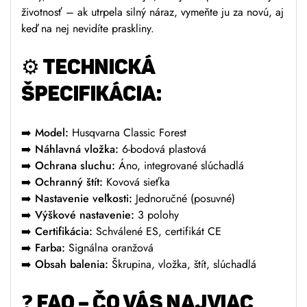
životnosť – ak utrpela silný náraz, vymeňte ju za novú, aj
keď na nej nevidíte praskliny.
⚙️ TECHNICKÁ
ŠPECIFIKÁCIA:
➡️ Model:
Husqvarna Classic Forest
➡️ Náhlavná vložka:
6-bodová plastová
➡️ Ochrana sluchu:
Áno, integrované slúchadlá
➡️ Ochranný štít:
Kovová sieťka
➡️ Nastavenie veľkosti:
Jednoručné (posuvné)
➡️ Výškové nastavenie:
3 polohy
➡️ Certifikácia:
Schválené ES, certifikát CE
➡️ Farba:
Signálna oranžová
➡️ Obsah balenia:
Škrupina, vložka, štít, slúchadlá
❓ FAQ – ČO VÁS NAJVIAC