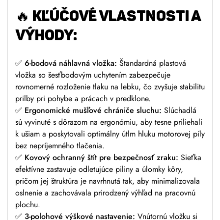
🔥 KĽÚČOVÉ VLASTNOSTI A
VÝHODY:
✅ 6-bodová náhlavná vložka:
Štandardná plastová
vložka so šesťbodovým uchytením zabezpečuje
rovnomerné rozloženie tlaku na lebku, čo zvyšuje stabilitu
prilby pri pohybe a prácach v predklone.
✅ Ergonomické mušľové chrániče sluchu:
Slúchadlá
sú vyvinuté s dôrazom na ergonómiu, aby tesne priliehali
k ušiam a poskytovali optimálny útlm hluku motorovej píly
bez nepríjemného tlačenia.
✅ Kovový ochranný štít pre bezpečnosť zraku:
Sieťka
efektívne zastavuje odletujúce piliny a úlomky kôry,
pričom jej štruktúra je navrhnutá tak, aby minimalizovala
oslnenie a zachovávala prirodzený výhľad na pracovnú
plochu.
✅ 3-polohové výškové nastavenie:
Vnútornú vložku si