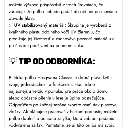
môžete výškovo prispôsobiť v troch úrovniach, čo
zaručuje, že prilba nebude padať do očí ani pri menšom
obvode hlavy.
✅ UV stabilizovaný materiál:
Škrupina je vyrobená z
kvalitného plastu odolného voči UV žiareniu, čo
predlžuje jej životnosť a zachováva pevnosť materiálu aj
pri častom používaní na priamom slnku.
💡 TIP OD ODBORNÍKA:
Pilčícka prilba Husqvarna Classic je dobrá práve kvôli
svojej jednoduchosti a funkčnosti. Hoci ide o
najlacnejšiu verziu v ponuke, pre prácu okolo domu
alebo občasné pílenie v lese je úplne postačujúca.
Odporúčam po každej sezóne skontrolovať stav plastovej
vložky. Ak plánujete pracovať v hustom podraste, môžete
prilbu doplniť o ochranu zátylku, ktorá zabráni padaniu
vody/snehu za krk. Pamätajte, že aj táto prilba má svoju