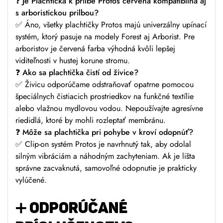
❓ Je Plachtička k prilbe Protos červená kompatibilná aj
s arboristickou prilbou?
✅ Áno, všetky plachtičky Protos majú univerzálny upínací
systém, ktorý pasuje na modely Forest aj Arborist. Pre
arboristov je červená farba výhodná kvôli lepšej
viditeľnosti v hustej korune stromu.
❓ Ako sa plachtička čistí od živice?
✅ Živicu odporúčame odstraňovať opatrne pomocou
špeciálnych čistiacich prostriedkov na funkčné textílie
alebo vlažnou mydlovou vodou. Nepoužívajte agresívne
riedidlá, ktoré by mohli rozleptať membránu.
❓ Môže sa plachtička pri pohybe v kroví odopnúť?
✅ Clip-on systém Protos je navrhnutý tak, aby odolal
silným vibráciám a náhodným zachyteniam. Ak je lišta
správne zacvaknutá, samovoľné odopnutie je prakticky
vylúčené.
➕ ODPORÚČANÉ