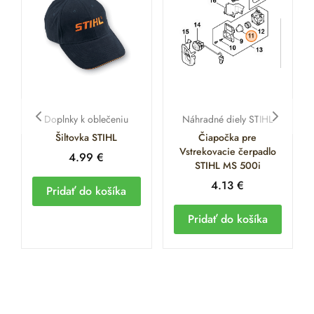
Doplnky k oblečeniu
Náhradné diely STIHL
Šiltovka STIHL
Čiapočka pre
Vstrekovacie čerpadlo
4.99
€
STIHL MS 500i
4.13
€
Pridať do košíka
Pridať do košíka