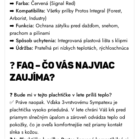
➡️ Farba:
Červená (Signal Red)
➡️ Kompatibilita:
Všetky prilby Protos Integral (Forest,
Arborist, Industry)
➡️ Funkcia:
Ochrana zátylku pred dažďom, snehom,
prachom a pilinami
➡️ Spôsob uchytenia:
Integrovaná plastová lišta s klipmi
➡️ Údržba:
Prateľná pri nízkych teplotách, rýchloschnúca
❓ FAQ – ČO VÁS NAJVIAC
ZAUJÍMA?
❓ Bude mi v tejto plachtičke v lete príliš teplo?
✅ Práve naopak. Vďaka 3-vrstvovému Sympatexu je
plachtička vysoko priedušná. V lete chráni Váš krk pred
priamym slnečným úpalom a zároveň odvádza teplo od
pokožky, čo je oveľa komfortnejšie než priamy kontakt
slnka s kožou.