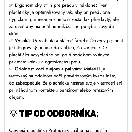
✅ Ergonomický strih pre prácu v náklone:
Tvar
plachtičky je optimalizovaný tak, aby pri predklone
(typickom pre rezanie kmeňov) zostal krk plne krytý, ale
zároveň aby materiál neprekážal pri pohybe hlavy do
strán.
✅ Vysoká UV stabilita a stálosť farieb:
Červený pigment
je integrovaný priamo do vlákien, čo zaručuje, že
plachtička nevybledne ani po dlhodobom vystavení
priamemu slnku a agresívnemu potu.
✅ Odolnosť voči olejom a palivám:
Materiál je
testovaný na odolnosť voči prevádzkovým kvapalinám,
čo zabezpečuje, že plachtička nestratí svoje vlastnosti ani
pri náhodnom kontakte s benzínom alebo reťazovým
olejom.
💡 TIP OD ODBORNÍKA:
Červená plachtička Protos je vizuálne najsilnejším