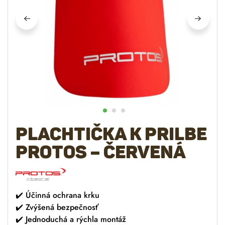
Plachtička k prilbe
PROTOS – červená
✔️
Účinná ochrana krku
✔️
Zvýšená bezpečnosť
✔️
Jednoduchá a rýchla montáž