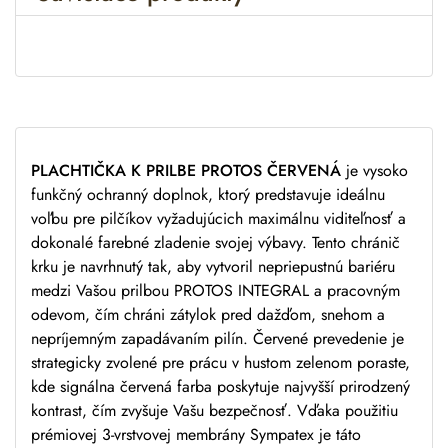
a
t
i
v
e
:
PLACHTIČKA K PRILBE PROTOS ČERVENÁ
je vysoko
funkčný ochranný doplnok, ktorý predstavuje ideálnu
voľbu pre pilčíkov vyžadujúcich maximálnu viditeľnosť a
dokonalé farebné zladenie svojej výbavy. Tento chránič
krku je navrhnutý tak, aby vytvoril nepriepustnú bariéru
medzi Vašou prilbou PROTOS INTEGRAL a pracovným
odevom, čím chráni zátylok pred dažďom, snehom a
nepríjemným zapadávaním pilín. Červené prevedenie je
strategicky zvolené pre prácu v hustom zelenom poraste,
kde signálna červená farba poskytuje najvyšší prirodzený
kontrast, čím zvyšuje Vašu bezpečnosť. Vďaka použitiu
prémiovej 3-vrstvovej membrány Sympatex je táto