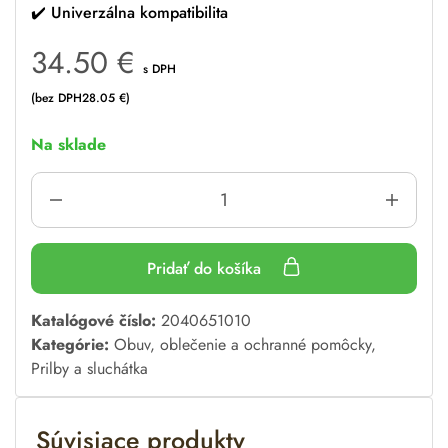
✔️
Univerzálna kompatibilita
34.50
€
s DPH
(bez DPH
28.05
€
)
Na sklade
Pridať do košíka
A
Katalógové číslo:
2040651010
l
Kategórie:
Obuv, oblečenie a ochranné pomôcky
,
t
Prilby a sluchátka
e
r
Súvisiace produkty
n