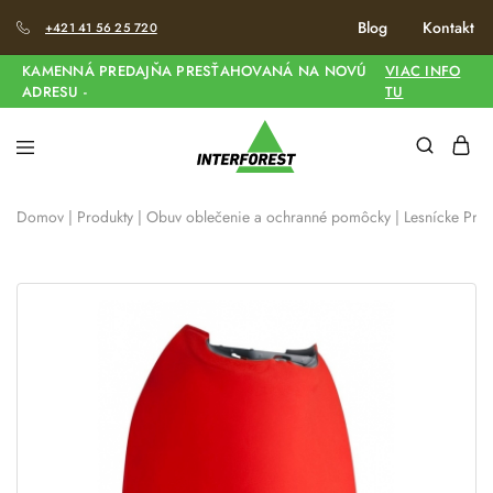
Blog
Kontakt
+421 41 56 25 720
KAMENNÁ PREDAJŇA PRESŤAHOVANÁ NA NOVÚ
VIAC INFO
ADRESU -
TU
Domov
|
Produkty
|
Obuv oblečenie a ochranné pomôcky
|
Lesnícke Prilb