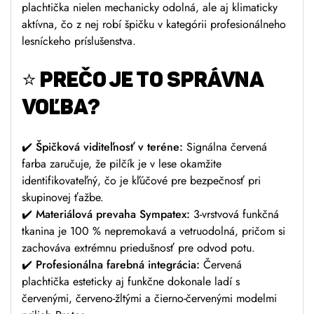
plachtička nielen mechanicky odolná, ale aj klimaticky
aktívna, čo z nej robí špičku v kategórii profesionálneho
lesníckeho príslušenstva.
⭐ PREČO JE TO SPRÁVNA
VOĽBA?
✔️ Špičková viditeľnosť v teréne:
Signálna červená
farba zaručuje, že pilčík je v lese okamžite
identifikovateľný, čo je kľúčové pre bezpečnosť pri
skupinovej ťažbe.
✔️ Materiálová prevaha Sympatex:
3-vrstvová funkčná
tkanina je 100 % nepremokavá a vetruodolná, pričom si
zachováva extrémnu priedušnosť pre odvod potu.
✔️ Profesionálna farebná integrácia:
Červená
plachtička esteticky aj funkčne dokonale ladí s
červenými, červeno-žltými a čierno-červenými modelmi