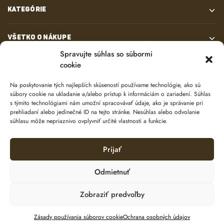
KATEGÓRIE
VŠETKO O NÁKUPE
Spravujte súhlas so súbormi
cookie
KONTAKT
Na poskytovanie tých najlepších skúseností používame technológie, ako sú
súbory cookie na ukladanie a/alebo prístup k informáciám o zariadení. Súhlas
s týmito technológiami nám umožní spracovávať údaje, ako je správanie pri
prehliadaní alebo jedinečné ID na tejto stránke. Nesúhlas alebo odvolanie
súhlasu môže nepriaznivo ovplyvniť určité vlastnosti a funkcie.
Prijať
© 2024 e-shop od
lukasolos.sk
Odmietnuť
Zobraziť predvoľby
Ochrana osobných údajov
Zásady používania súborov cookie (EÚ)
Pridať do košíka
Zásady používania súborov cookie
Ochrana osobných údajov