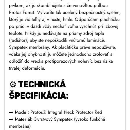
prvkom, ak ju skombinujete s červeno-žltou prilbou
Protos Forest. Vytvoríte tak ucelený bezpečnostný systém,
ktorý je viditeľný aj v hustej hmle. Odporúčam plachtičku
po práci v daždi vždy nechať voľne vyschnúť pri izbovej
teplote. Nikdy ju nedávajte na priamy zdroj tepla
(radiátor), aby ste nepoškodili vnútornú lamináciu
Sympatex membrány. Ak plachtičku práve nepoužívate,
vďaka jej ohybnosti ju môžete jednoducho zrolovať a
odložiť do vrecka protiporezových nohavíc bez rizika
trvalej deformácie.
⚙️ TECHNICKÁ
ŠPECIFIKÁCIA:
➡️ Model:
Protos® Integral Neck Protector Red
➡️ Materiál:
3-vrstvový Sympatex (vysoko funkčná
membrána)