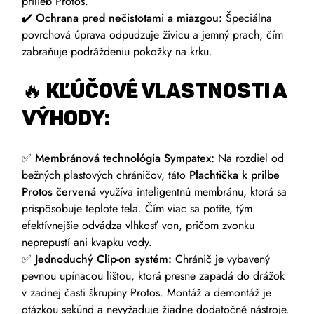
prilieb Protos.
✔️ Ochrana pred nečistotami a miazgou:
Špeciálna
povrchová úprava odpudzuje živicu a jemný prach, čím
zabraňuje podráždeniu pokožky na krku.
🔥 KĽÚČOVÉ VLASTNOSTI A
VÝHODY:
✅ Membránová technológia Sympatex:
Na rozdiel od
bežných plastových chráničov, táto
Plachtička k prilbe
Protos červená
využíva inteligentnú membránu, ktorá sa
prispôsobuje teplote tela. Čím viac sa potíte, tým
efektívnejšie odvádza vlhkosť von, pričom zvonku
neprepustí ani kvapku vody.
✅ Jednoduchý Clip-on systém:
Chránič je vybavený
pevnou upínacou lištou, ktorá presne zapadá do drážok
v zadnej časti škrupiny Protos. Montáž a demontáž je
otázkou sekúnd a nevyžaduje žiadne dodatočné nástroje.