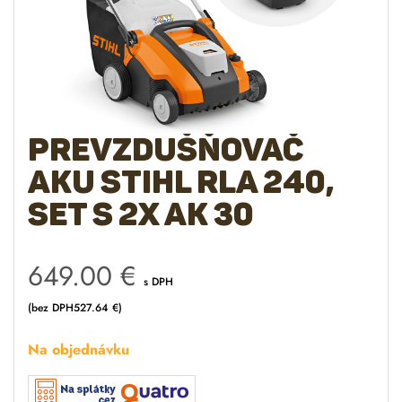
Prevzdušňovač
AKU STIHL RLA 240,
set s 2x AK 30
649.00
€
s DPH
(bez DPH
527.64
€
)
Na objednávku