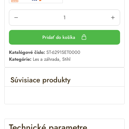
Pridať do košíka
A
Katalógové číslo:
ST-6291SET0000
l
Kategórie:
Les a záhrada
,
Stihl
t
e
Súvisiace produkty
r
n
a
t
i
v
e
Technické parametre
: