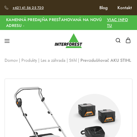
Blog
Kontakt
+421 41 56 25 720
KAMENNÁ PREDAJŇA PRESŤAHOVANÁ NA NOVÚ
VIAC INFO
ADRESU -
TU
Domov
|
Produkty
|
Les a záhrada
|
Stihl
|
Prevzdušňovač AKU STIHL RL