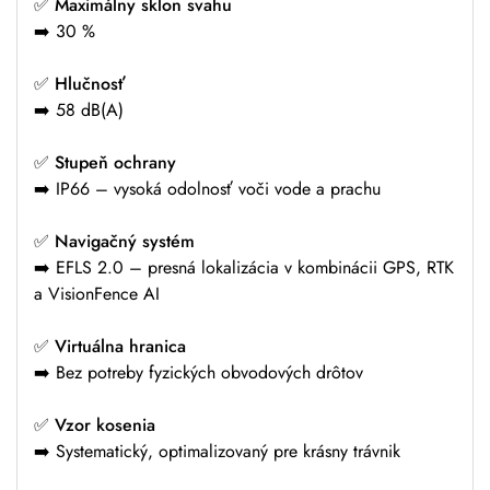
✅
Maximálny sklon svahu
➡️ 30 %
✅
Hlučnosť
➡️ 58 dB(A)
✅
Stupeň ochrany
➡️ IP66 – vysoká odolnosť voči vode a prachu
✅
Navigačný systém
➡️ EFLS 2.0 – presná lokalizácia v kombinácii GPS, RTK
a VisionFence AI
✅
Virtuálna hranica
➡️ Bez potreby fyzických obvodových drôtov
✅
Vzor kosenia
➡️ Systematický, optimalizovaný pre krásny trávnik