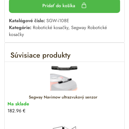
Pridať do košíka
A
Katalógové číslo:
SGW-i108E
l
Kategórie:
Robotické kosačky
,
Segway Robotické
t
kosačky
e
r
Súvisiace produkty
n
a
t
i
v
e
:
Segway Navimow ultrazvukový senzor
Na sklade
182.96
€