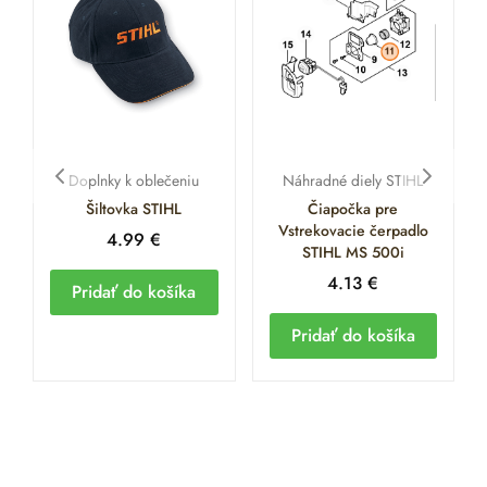
Doplnky k oblečeniu
Náhradné diely STIHL
Šiltovka STIHL
Čiapočka pre
Vstrekovacie čerpadlo
4.99
€
STIHL MS 500i
4.13
€
Pridať do košíka
Pridať do košíka