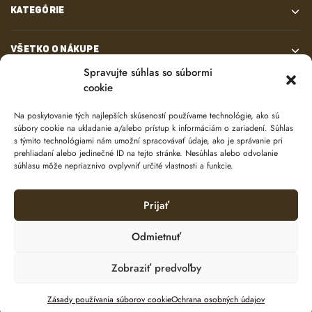
KATEGÓRIE
VŠETKO O NÁKUPE
Spravujte súhlas so súbormi
cookie
KONTAKT
Na poskytovanie tých najlepších skúseností používame technológie, ako sú
súbory cookie na ukladanie a/alebo prístup k informáciám o zariadení. Súhlas
s týmito technológiami nám umožní spracovávať údaje, ako je správanie pri
prehliadaní alebo jedinečné ID na tejto stránke. Nesúhlas alebo odvolanie
súhlasu môže nepriaznivo ovplyvniť určité vlastnosti a funkcie.
Prijať
© 2024 e-shop od
lukasolos.sk
Odmietnuť
Zobraziť predvoľby
Ochrana osobných údajov
Zásady používania súborov cookie (EÚ)
Pridať do košíka
Zásady používania súborov cookie
Ochrana osobných údajov