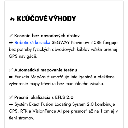
🔥 KĽÚČOVÉ VÝHODY
✅ Kosenie bez obvodových drôtov
➡️
Robotická kosačka
SEGWAY Navimow i108E funguje
bez potreby fyzických obvodových káblov vďaka presnej
GPS navigácii.
✅ Automatické mapovanie terénu
➡️ Funkcia MapAssist umožňuje inteligentné a efektívne
vytvorenie mapy trávnika bez manuálneho zásahu.
✅ Presná lokalizácia s EFLS 2.0
➡️ Systém Exact Fusion Locating System 2.0 kombinuje
GPS, RTK a VisionFence AI pre presnosť až na 1 cm aj v
tieni stromov.