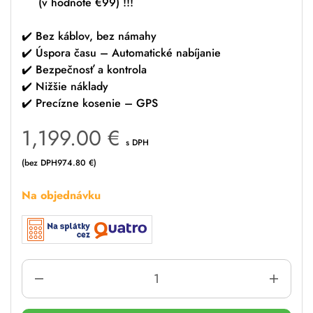
(
v hodnote €99) !!!
✔️ Bez káblov, bez námahy
✔️ Úspora času – Automatické nabíjanie
✔️ Bezpečnosť a kontrola
✔️ Nižšie náklady
✔️ Precízne kosenie – GPS
1,199.00
€
s DPH
(bez DPH
974.80
€
)
Na objednávku