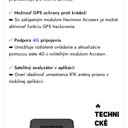
✅ Možnosť GPS ochrany proti krádeži
➡️ So zakúpeným modulom Navimow Access+ je možné
aktivovať funkciu GPS trackovania.
✅ Podpora
4G
pripojenia
➡️ Umožňuje vzdialené ovládanie a aktualizácie
pomocou siete 4G s voliteľným modulom Access+.
✅ Satelitný analyzátor v aplikácii
➡️ Overí ideálnosť umiestnenia RTK antény priamo v
mobilnej aplikácii.
🔥
TECHNI
CKÉ