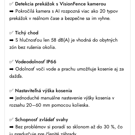
✅ Detekcia prekážok s VisionFence kamerou
➡️ Pokročilá kamera s AI rozpozná viac ako 20 typov
prekážok v reálnom čase a bezpečne sa im vyhne.
✅ Tichý chod
➡️ S hlučnosťou len 58 dB(A) je vhodná do obytných
zón bez rušenia okolia.
✅ Vodeodolnosť IP66
➡️ Odolnosť voči vode a prachu umožňuje kosenie aj za
dažďa.
✅ Nastaviteľná výška kosenia
➡️ Jednoduché manuálne nastavenie výšky kosenia v
rozsahu 20–60 mm pomocou kolieska.
✅ Schopnosť zvládať svahy
➡️ Bez problémov si poradí so sklonom až do 30 %, čo
ju predurčuje pre členité záhrady.