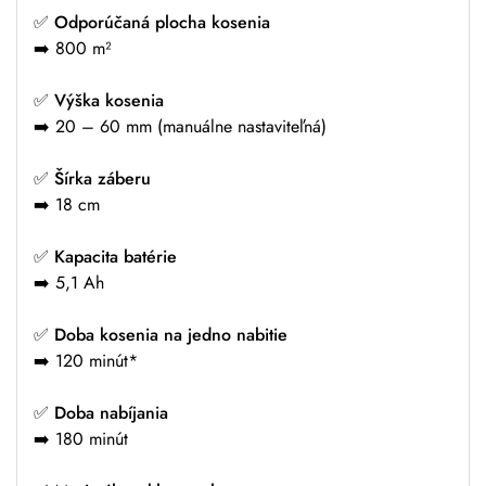
✅
Odporúčaná plocha kosenia
➡️ 800 m²
✅
Výška kosenia
➡️ 20 – 60 mm (manuálne nastaviteľná)
✅
Šírka záberu
➡️ 18 cm
✅
Kapacita batérie
➡️ 5,1 Ah
✅
Doba kosenia na jedno nabitie
➡️ 120 minút*
✅
Doba nabíjania
➡️ 180 minút