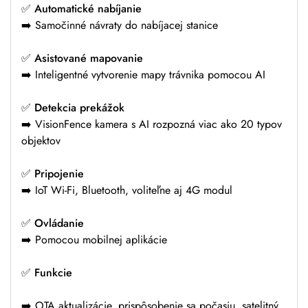
✅
Automatické nabíjanie
➡️ Samočinné návraty do nabíjacej stanice
✅
Asistované mapovanie
➡️ Inteligentné vytvorenie mapy trávnika pomocou AI
✅
Detekcia prekážok
➡️ VisionFence kamera s AI rozpozná viac ako 20 typov
objektov
✅
Pripojenie
➡️ IoT Wi-Fi, Bluetooth, voliteľne aj 4G modul
✅
Ovládanie
➡️ Pomocou mobilnej aplikácie
✅
Funkcie
Robotická kosačka SEGWAY Navimow
i108E
➡️ OTA aktualizácie, prispôsobenie sa počasiu, satelitný