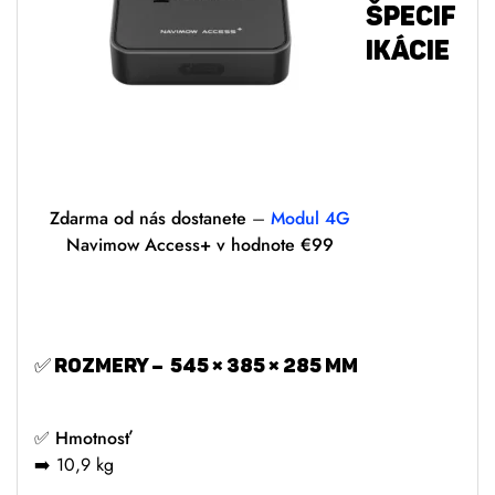
ŠPECIF
IKÁCIE
pre
Robot
ická
kosač
Zdarma od nás dostanete
–
Modul 4G
ka
Navimow Access+ v hodnote €99
SEGWA
Y Navimow i108E
✅
Rozmery –
545 × 385 × 285 mm
✅
Hmotnosť
➡️ 10,9 kg