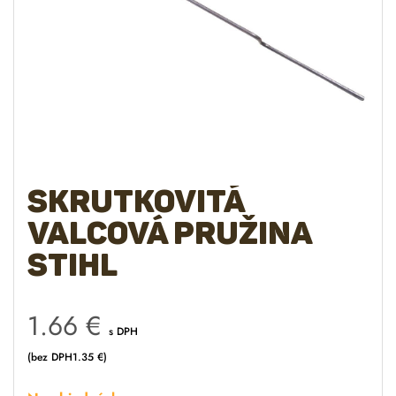
Skrutkovitá
valcová pružina
STIHL
1.66
€
s DPH
(bez DPH
1.35
€
)