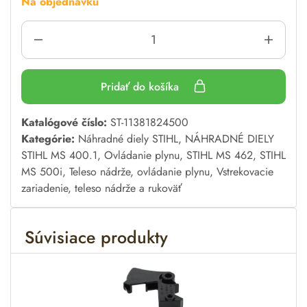
Na objednávku
Pridať do košíka
A
Katalógové číslo:
ST-11381824500
l
Kategórie:
Náhradné diely STIHL
,
NÁHRADNÉ DIELY
t
STIHL MS 400.1
,
Ovládanie plynu
,
STIHL MS 462
,
STIHL
e
MS 500i
,
Teleso nádrže, ovládanie plynu
,
Vstrekovacie
r
zariadenie, teleso nádrže a rukoväť
n
a
Súvisiace produkty
t
i
v
e
: