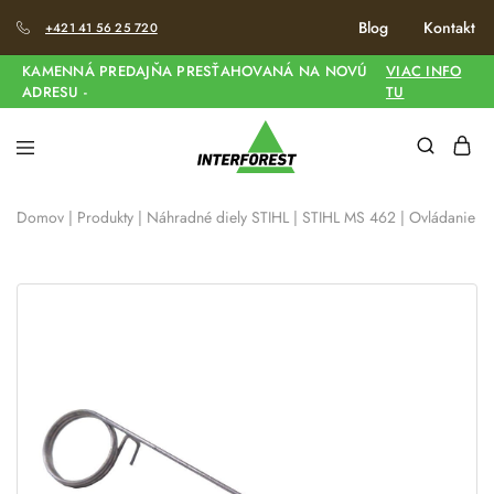
Blog
Kontakt
+421 41 56 25 720
KAMENNÁ PREDAJŇA PRESŤAHOVANÁ NA NOVÚ
VIAC INFO
ADRESU -
TU
Domov
|
Produkty
|
Náhradné diely STIHL
|
STIHL MS 462
|
Ovládanie pl