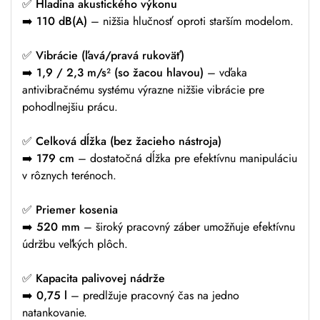
✅
Hladina akustického výkonu
➡️
110 dB(A)
– nižšia hlučnosť oproti starším modelom.
✅
Vibrácie (ľavá/pravá rukoväť)
➡️
1,9 / 2,3 m/s² (so žacou hlavou)
– vďaka
antivibračnému systému výrazne nižšie vibrácie pre
pohodlnejšiu prácu.
✅
Celková dĺžka (bez žacieho nástroja)
➡️
179 cm
– dostatočná dĺžka pre efektívnu manipuláciu
v rôznych terénoch.
✅
Priemer kosenia
➡️
520 mm
– široký pracovný záber umožňuje efektívnu
údržbu veľkých plôch.
✅
Kapacita palivovej nádrže
➡️
0,75 l
– predlžuje pracovný čas na jedno
natankovanie.