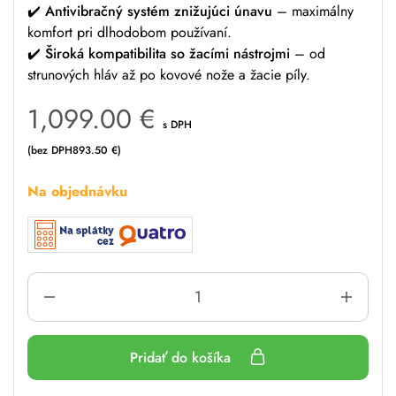
✔️
Antivibračný systém znižujúci únavu
– maximálny
komfort pri dlhodobom používaní.
✔️
Široká kompatibilita so žacími nástrojmi
– od
strunových hláv až po kovové nože a žacie píly.
1,099.00
€
s DPH
(bez DPH
893.50
€
)
Na objednávku
Pridať do košíka