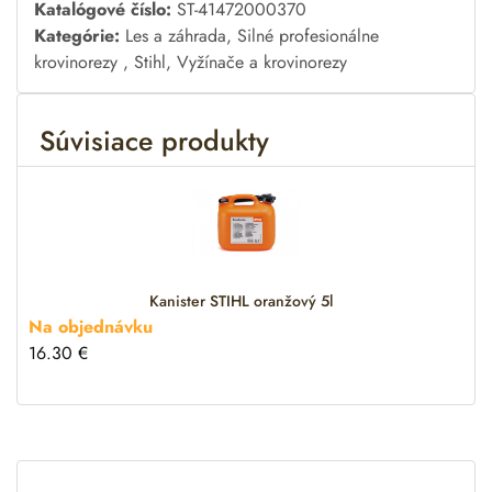
A
Katalógové číslo:
ST-41472000370
l
Kategórie:
Les a záhrada
,
Silné profesionálne
t
krovinorezy
,
Stihl
,
Vyžínače a krovinorezy
e
r
Súvisiace produkty
n
a
t
i
v
e
:
Kanister STIHL oranžový 5l
Na objednávku
16.30
€