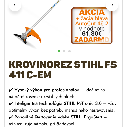
Krovinorez STIHL FS
411 C-EM
✔️
Vysoký výkon pre profesionálov
– ideálny na
náročné kosenie rozsiahlych plôch.
✔️
Inteligentná technológia STIHL M-Tronic 3.0
– vždy
optimálny výkon bez potreby manuálneho nastavovania.
✔️
Pohodlné štartovanie vďaka STIHL ErgoStart
–
minimalizuje námahu pri štartovaní.