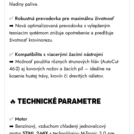
hladiny paliva.
✅
Robustná prevodovka pre maximálnu životnosť
➡️ Nová optimalizovaná prevodovka s vylepšeným
tesniacim systémom znižuje opotrebenie a predlžuje
životnosť krovinorezu.
✅
Kompatibilita s viacerými žacími nástrojmi
➡️ Možnosť použitia rôznych strunových hláv (AutoCut
46-2) aj kovových nožov a žacích píl – ideálne na
kosenie hustej trávy, krovín či drevitých náletov.
🔥
TECHNICKÉ PARAMETRE
✅
Motor
➡️ Benzínový, vzduchom chladený jednovalcový
motor
STIHL 2-MIX
s technológiou M-Tronic 3.0 pre