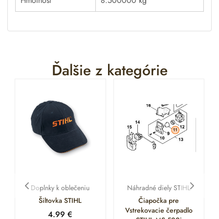
Hmotnosť
8.500000 kg
Ďalšie z kategórie
Doplnky k oblečeniu
Náhradné diely STIHL
Šiltovka STIHL
Čiapočka pre
Vstrekovacie čerpadlo
4.99
€