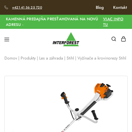
Blog
Kontakt
+421 41 56 25 720
KAMENNÁ PREDAJŇA PRESŤAHOVANÁ NA NOVÚ
VIAC INFO
ADRESU -
TU
Domov
|
Produkty
|
Les a záhrada
|
Stihl
|
Vyžínače a krovinorezy Stihl
|
S