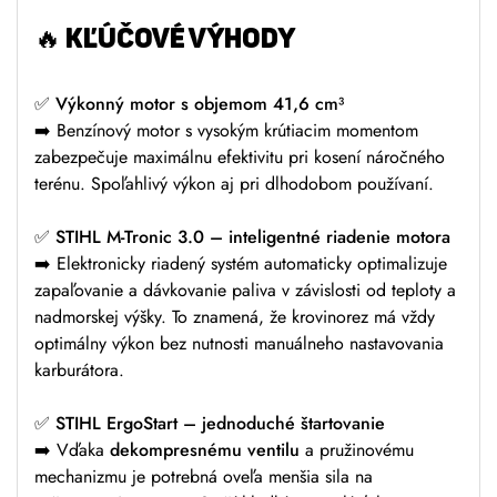
🔥
KĽÚČOVÉ VÝHODY
✅
Výkonný motor s objemom 41,6 cm³
➡️ Benzínový motor s vysokým krútiacim momentom
zabezpečuje maximálnu efektivitu pri kosení náročného
terénu. Spoľahlivý výkon aj pri dlhodobom používaní.
✅
STIHL M-Tronic 3.0 – inteligentné riadenie motora
➡️ Elektronicky riadený systém automaticky optimalizuje
zapaľovanie a dávkovanie paliva v závislosti od teploty a
nadmorskej výšky. To znamená, že krovinorez má vždy
optimálny výkon bez nutnosti manuálneho nastavovania
karburátora.
✅
STIHL ErgoStart – jednoduché štartovanie
➡️ Vďaka
dekompresnému ventilu
a pružinovému
mechanizmu je potrebná oveľa menšia sila na