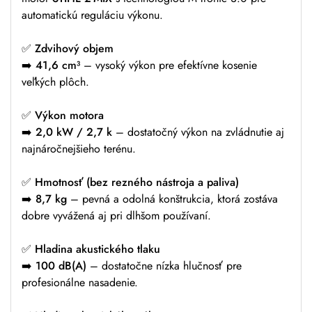
automatickú reguláciu výkonu.
✅
Zdvihový objem
➡️
41,6 cm³
– vysoký výkon pre efektívne kosenie
veľkých plôch.
✅
Výkon motora
➡️
2,0 kW / 2,7 k
– dostatočný výkon na zvládnutie aj
najnáročnejšieho terénu.
✅
Hmotnosť (bez rezného nástroja a paliva)
➡️
8,7 kg
– pevná a odolná konštrukcia, ktorá zostáva
dobre vyvážená aj pri dlhšom používaní.
✅
Hladina akustického tlaku
➡️
100 dB(A)
– dostatočne nízka hlučnosť pre
profesionálne nasadenie.