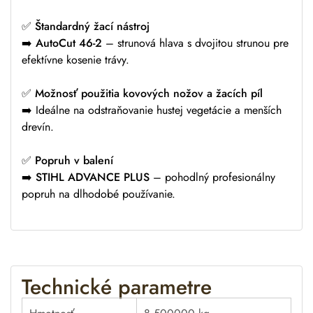
✅
Štandardný žací nástroj
➡️
AutoCut 46-2
– strunová hlava s dvojitou strunou pre
efektívne kosenie trávy.
✅
Možnosť použitia kovových nožov a žacích píl
➡️ Ideálne na odstraňovanie hustej vegetácie a menších
drevín.
✅
Popruh v balení
➡️
STIHL ADVANCE PLUS
– pohodlný profesionálny
popruh na dlhodobé používanie.
Technické parametre