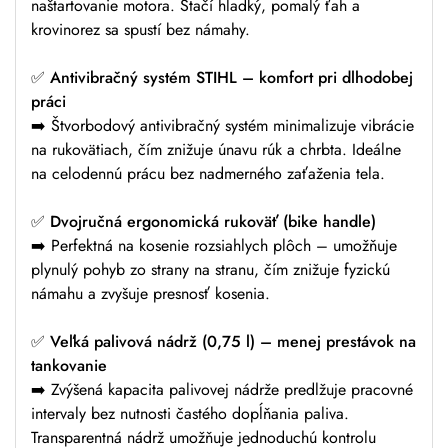
naštartovanie motora. Stačí hladký, pomalý ťah a
krovinorez sa spustí bez námahy.
✅
Antivibračný systém STIHL – komfort pri dlhodobej
práci
➡️ Štvorbodový antivibračný systém minimalizuje vibrácie
na rukovätiach, čím znižuje únavu rúk a chrbta. Ideálne
na celodennú prácu bez nadmerného zaťaženia tela.
✅
Dvojručná ergonomická rukoväť (bike handle)
➡️ Perfektná na kosenie rozsiahlych plôch – umožňuje
plynulý pohyb zo strany na stranu, čím znižuje fyzickú
námahu a zvyšuje presnosť kosenia.
✅
Veľká palivová nádrž (0,75 l) – menej prestávok na
tankovanie
➡️ Zvýšená kapacita palivovej nádrže predlžuje pracovné
intervaly bez nutnosti častého dopĺňania paliva.
Transparentná nádrž umožňuje jednoduchú kontrolu