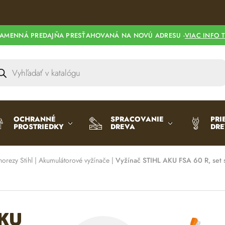
l
t
e
AMENNÁ PREDAJŇA PRESŤAHOVANÁ NA NOVÚ ADRESU -
VIAC INFO 
r
n
a
t
i
v
e
OCHRANNÉ
SPRACOVANIE
PRI
PROSTRIEDKY
DREVA
DR
:
norezy Stihl
|
Akumulátorové vyžínače
|
Vyžínač STIHL AKU FSA 60 R, set 
AKU