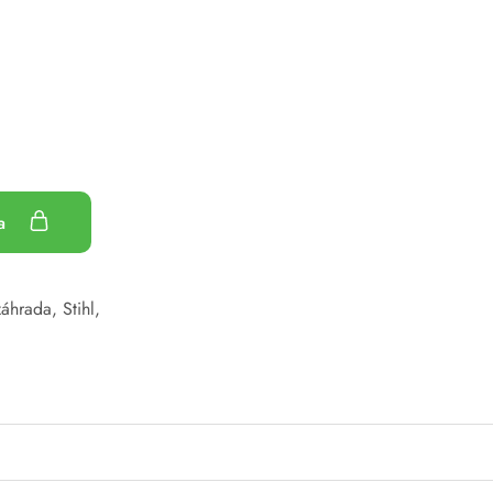
ka
záhrada
,
Stihl
,