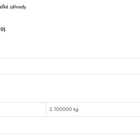
eľké záhrady.
20)
.
2.700000 kg