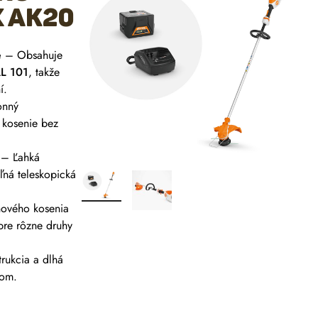
x AK20
e
– Obsahuje
AL 101
, takže
í.
nný
 kosenie bez
– Ľahká
ľná teleskopická
ového kosenia
pre rôzne druhy
rukcia a dlhá
com.