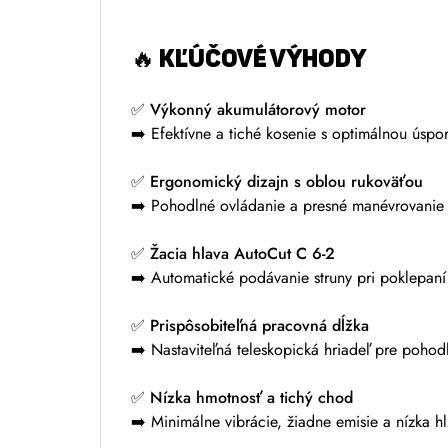
i
v
e
🔥
KĽÚČOVÉ VÝHODY
:
✅
Výkonný akumulátorový motor
➡️ Efektívne a tiché kosenie s optimálnou úspo
✅
Ergonomický dizajn s oblou rukoväťou
➡️ Pohodlné ovládanie a presné manévrovanie
✅
Žacia hlava AutoCut C 6-2
➡️ Automatické podávanie struny pri poklepaní 
✅
Prispôsobiteľná pracovná dĺžka
➡️ Nastaviteľná teleskopická hriadeľ pre pohod
✅
Nízka hmotnosť a tichý chod
➡️ Minimálne vibrácie, žiadne emisie a nízka 