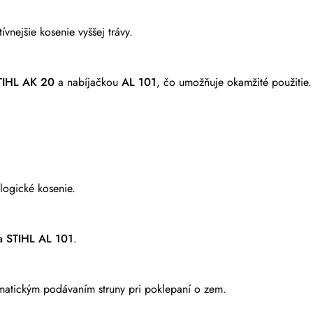
vnejšie kosenie vyššej trávy.
TIHL AK 20
a nabíjačkou
AL 101
, čo umožňuje okamžité použitie.
logické kosenie.
a STIHL AL 101
.
matickým podávaním struny pri poklepaní o zem.