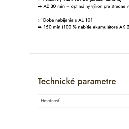
➡️
Až 30 min
– optimálny výkon pre stredne v
✅
Doba nabíjania s AL 101
➡️
150 min (100 % nabitie akumulátora AK 
Technické parametre
Hmotnosť