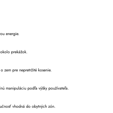
rou energie.
 okolo prekážok.
o zem pre nepretržité kosenie.
lnú manipuláciu podľa výšky používateľa.
hlučnosť vhodná do obytných zón.