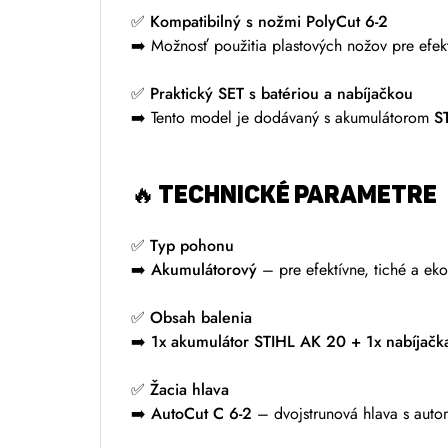
✅
Kompatibilný s nožmi PolyCut 6-2
➡️ Možnosť použitia plastových nožov pre efektí
✅
Praktický SET s batériou a nabíjačkou
➡️ Tento model je dodávaný s akumulátorom
S
🔥
TECHNICKÉ PARAMETRE
✅
Typ pohonu
➡️
Akumulátorový
– pre efektívne, tiché a eko
✅
Obsah balenia
➡️
1x akumulátor STIHL AK 20 + 1x nabíjačk
✅
Žacia hlava
➡️
AutoCut C 6-2
– dvojstrunová hlava s auto