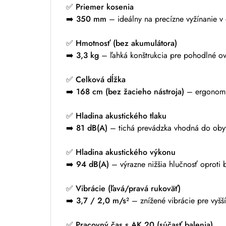
✅
Priemer kosenia
➡️
350 mm
– ideálny na precízne vyžínanie v
✅
Hmotnosť (bez akumulátora)
➡️
3,3 kg
– ľahká konštrukcia pre pohodlné ov
✅
Celková dĺžka
➡️
168 cm (bez žacieho nástroja)
– ergonomic
✅
Hladina akustického tlaku
➡️
81 dB(A)
– tichá prevádzka vhodná do oby
✅
Hladina akustického výkonu
➡️
94 dB(A)
– výrazne nižšia hlučnosť oprot
✅
Vibrácie (ľavá/pravá rukoväť)
➡️
3,7 / 2,0 m/s²
– znížené vibrácie pre vyšší
✅
Pracovný čas s AK 20 (súčasť balenia)