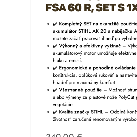
FSA 60 R, set s 1
✔️
Kompletný SET na okamžité použiti
akumulátor STIHL AK 20 a nabíjačku 
môžete začať pracovať ihneď po vybalen
✔️
Výkonný a efektívny vyžínač
– Výko
akumulátorový motor umožňuje efektívne
hluku a emisií.
✔️
Ergonomické a pohodlné ovládanie
konštrukcia, oblúková rukoväť a nastavite
hriadeľ pre maximálny komfort.
✔️
Všestranné použitie
– Možnosť strun
alebo výmeny za plastové nože PolyCut 
vegetácie.
✔️
Kvalita značky STIHL
– Odolná konšt
životnosť zaručená renomovaným výrob