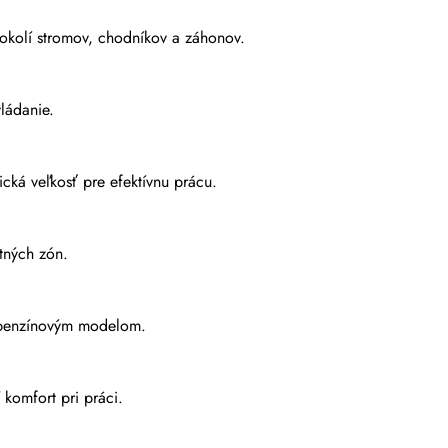
 okolí stromov, chodníkov a záhonov.
ládanie.
ká veľkosť pre efektívnu prácu.
tných zón.
i benzínovým modelom.
 komfort pri práci.