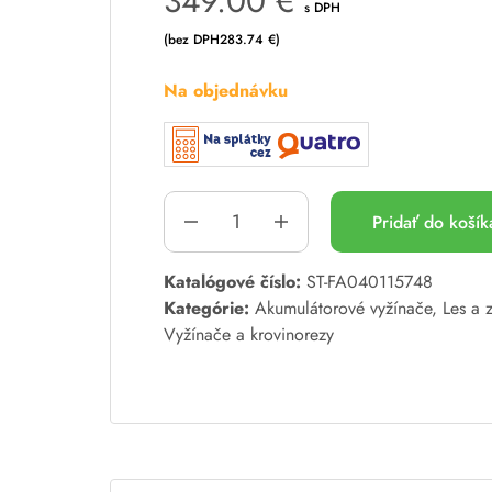
349.00
€
s DPH
(bez DPH
283.74
€
)
Na objednávku
Pridať do koší
A
Katalógové číslo:
ST-FA040115748
l
Kategórie:
Akumulátorové vyžínače
,
Les a 
t
Vyžínače a krovinorezy
e
r
n
a
t