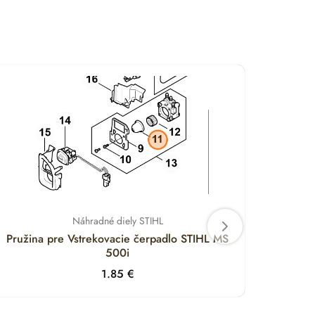
Náhradné diely STIHL
Pružina pre Vstrekovacie čerpadlo STIHL MS
Držia
500i
1.85
€