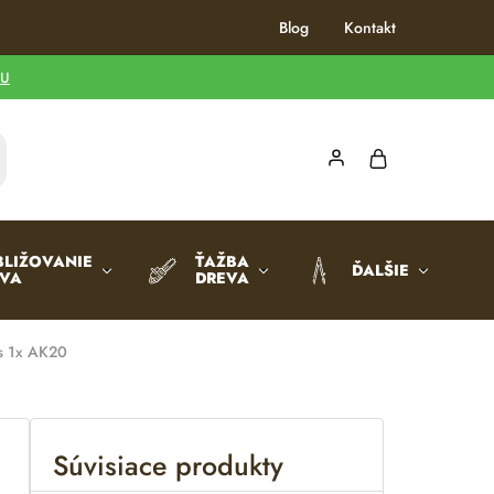
Blog
Kontakt
TU
BLIŽOVANIE
ŤAŽBA
ĎALŠIE
EVA
DREVA
s 1x AK20
Súvisiace produkty