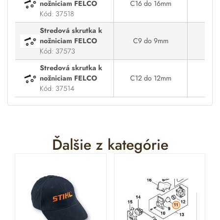
nožniciam FELCO
C16 do 16mm
Na
Kód: 37518
Stredová skrutka k
nožniciam FELCO
C9 do 9mm
Na
Kód: 37573
Stredová skrutka k
nožniciam FELCO
C12 do 12mm
Na
Kód: 37514
Ďalšie z kategórie