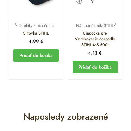
Doplnky k oblečeniu
Náhradné diely STIHL
Šiltovka STIHL
Čiapočka pre
Vstrekovacie čerpadlo
4.99
€
STIHL MS 500i
4.13
€
Pridať do košíka
Pridať do košíka
Naposledy zobrazené