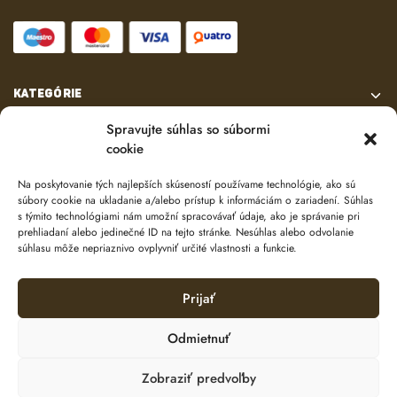
KATEGÓRIE
Spravujte súhlas so súbormi
VŠETKO O NÁKUPE
cookie
Na poskytovanie tých najlepších skúseností používame technológie, ako sú
KONTAKT
súbory cookie na ukladanie a/alebo prístup k informáciám o zariadení. Súhlas
s týmito technológiami nám umožní spracovávať údaje, ako je správanie pri
prehliadaní alebo jedinečné ID na tejto stránke. Nesúhlas alebo odvolanie
súhlasu môže nepriaznivo ovplyvniť určité vlastnosti a funkcie.
Prijať
Odmietnuť
© 2024 e-shop od
lukasolos.sk
Zobraziť predvoľby