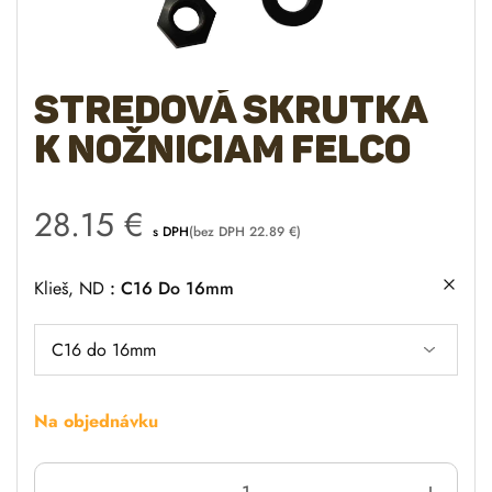
Stredová skrutka
k nožniciam FELCO
28.15
€
s DPH
(bez DPH
22.89
€
)
Klieš, ND
C16 Do 16mm
Na objednávku