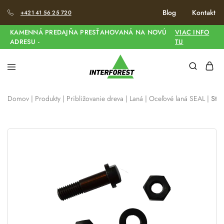
Blog
Kontakt
+421 41 56 25 720
KAMENNÁ PREDAJŇA PRESŤAHOVANÁ NA NOVÚ
VIAC INFO
ADRESU -
TU
Domov
|
Produkty
|
Približovanie dreva
|
Laná
|
Oceľové laná SEAL
|
Str