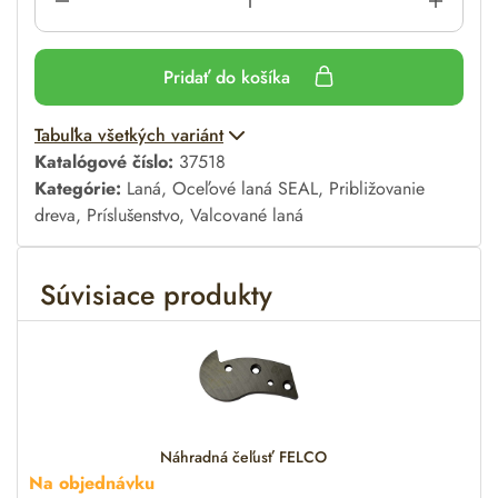
Pridať do košíka
A
Tabuľka všetkých variánt
l
Katalógové číslo:
37518
t
Kategórie:
Laná
,
Oceľové laná SEAL
,
Približovanie
e
dreva
,
Príslušenstvo
,
Valcované laná
r
n
Súvisiace produkty
a
t
i
v
e
:
Náhradná čeľusť FELCO
Na objednávku