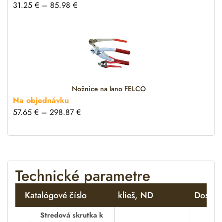
31.25
€
–
85.98
€
Nožnice na lano FELCO
Na objednávku
57.65
€
–
298.87
€
Technické parametre
Katalógové číslo
klieš, ND
Dostup
Stredová skrutka k