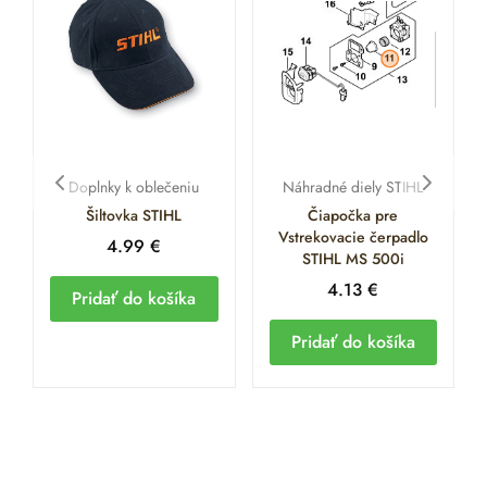
Doplnky k oblečeniu
Náhradné diely STIHL
Šiltovka STIHL
Čiapočka pre
Vstrekovacie čerpadlo
4.99
€
STIHL MS 500i
4.13
€
Pridať do košíka
Pridať do košíka