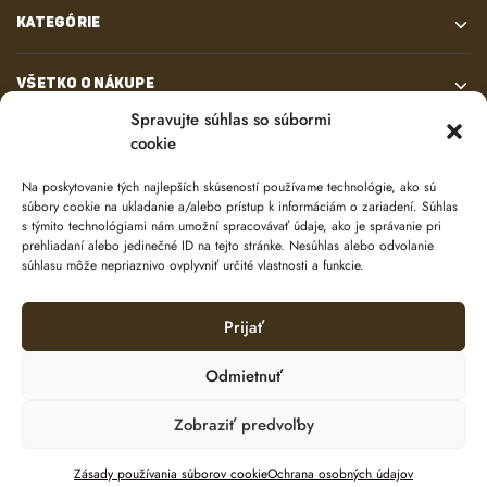
KATEGÓRIE
VŠETKO O NÁKUPE
Spravujte súhlas so súbormi
cookie
KONTAKT
Na poskytovanie tých najlepších skúseností používame technológie, ako sú
súbory cookie na ukladanie a/alebo prístup k informáciám o zariadení. Súhlas
s týmito technológiami nám umožní spracovávať údaje, ako je správanie pri
prehliadaní alebo jedinečné ID na tejto stránke. Nesúhlas alebo odvolanie
súhlasu môže nepriaznivo ovplyvniť určité vlastnosti a funkcie.
Prijať
© 2024 e-shop od
lukasolos.sk
Odmietnuť
Zobraziť predvoľby
Ochrana osobných údajov
Zásady používania súborov cookie (EÚ)
Pridať do košíka
Zásady používania súborov cookie
Ochrana osobných údajov