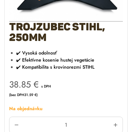
Trojzubec STIHL,
250mm
✔️ Vysoká odolnosť
✔️ Efektívne kosenie hustej vegetácie
✔️ Kompatibilita s krovinorezmi STIHL
38.85
€
s DPH
(bez DPH
31.59
€
)
Na objednávku