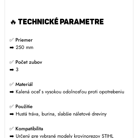
🔥
TECHNICKÉ PARAMETRE
✅
Priemer
➡️ 250 mm
✅
Počet zubov
➡️ 3
✅
Materiál
➡️ Kalená oceľ s vysokou odolnosťou proti opotrebeniu
✅
Použitie
➡️ Hustá tráva, burina, slabšie náletové dreviny
✅
Kompatibilita
➡️ Určený pre vybrané modely krovinorezov STIHL