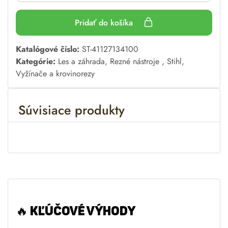
Pridať do košíka
A
Katalógové číslo:
ST-41127134100
l
Kategórie:
Les a záhrada
,
Rezné nástroje
,
Stihl
,
t
Vyžínače a krovinorezy
e
r
Súvisiace produkty
n
a
t
i
v
e
:
🔥
KĽÚČOVÉ VÝHODY