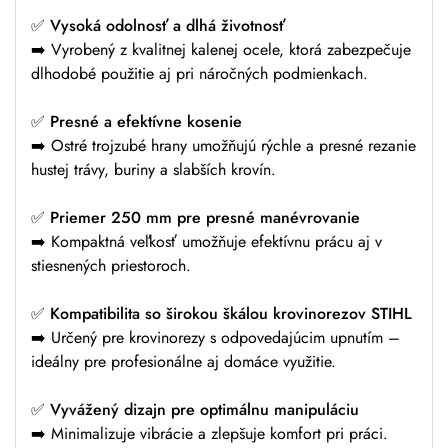
✅
Vysoká odolnosť a dlhá životnosť
➡️ Vyrobený z kvalitnej kalenej ocele, ktorá zabezpečuje
dlhodobé použitie aj pri náročných podmienkach.
✅
Presné a efektívne kosenie
➡️ Ostré trojzubé hrany umožňujú rýchle a presné rezanie
hustej trávy, buriny a slabších krovín.
✅
Priemer 250 mm pre presné manévrovanie
➡️ Kompaktná veľkosť umožňuje efektívnu prácu aj v
stiesnených priestoroch.
✅
Kompatibilita so širokou škálou krovinorezov STIHL
➡️ Určený pre krovinorezy s odpovedajúcim upnutím –
ideálny pre profesionálne aj domáce využitie.
✅
Vyvážený dizajn pre optimálnu manipuláciu
➡️ Minimalizuje vibrácie a zlepšuje komfort pri práci.