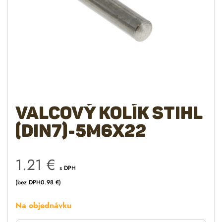
Valcový kolík STIHL
(DIN7)-5m6x22
1.21
€
s DPH
(bez DPH
0.98
€
)
Na objednávku