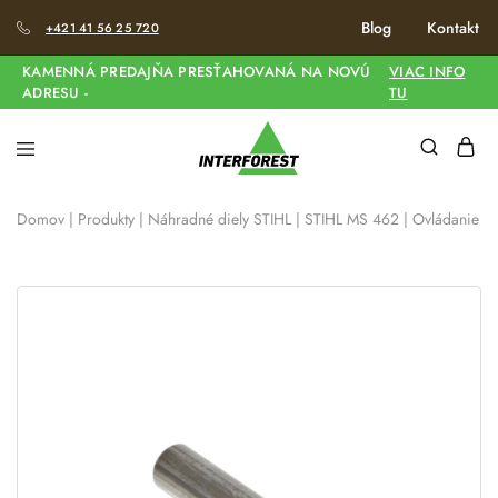
Blog
Kontakt
+421 41 56 25 720
KAMENNÁ PREDAJŇA PRESŤAHOVANÁ NA NOVÚ
VIAC INFO
ADRESU -
TU
Domov
|
Produkty
|
Náhradné diely STIHL
|
STIHL MS 462
|
Ovládanie pl