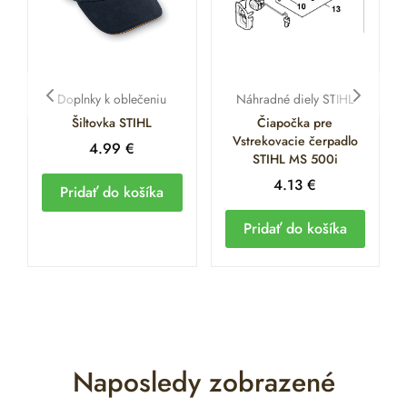
Doplnky k oblečeniu
Náhradné diely STIHL
Šiltovka STIHL
Čiapočka pre
Vstrekovacie čerpadlo
4.99
€
STIHL MS 500i
4.13
€
Pridať do košíka
Pridať do košíka
Naposledy zobrazené