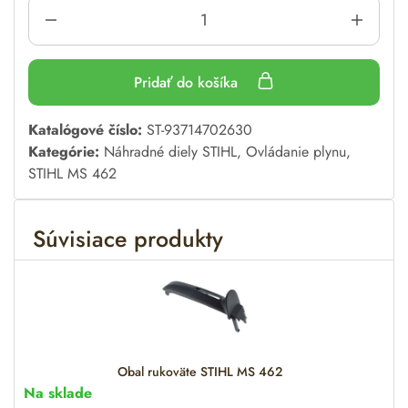
Pridať do košíka
A
Katalógové číslo:
ST-93714702630
l
Kategórie:
Náhradné diely STIHL
,
Ovládanie plynu
,
t
STIHL MS 462
e
r
Súvisiace produkty
n
a
t
i
v
e
:
Obal rukoväte STIHL MS 462
Na sklade