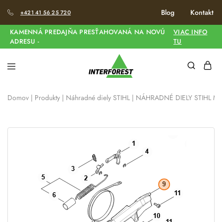
Blog
Kontakt
+421 41 56 25 720
KAMENNÁ PREDAJŇA PRESŤAHOVANÁ NA NOVÚ
VIAC INFO
ADRESU -
TU
Domov
|
Produkty
|
Náhradné diely STIHL
|
NÁHRADNÉ DIELY STIHL MS