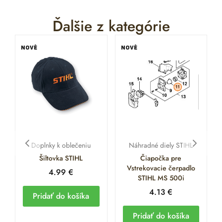
Ďalšie z kategórie
NOVÉ
NOVÉ
Doplnky k oblečeniu
Náhradné diely STIHL
Šiltovka STIHL
Čiapočka pre
Vstrekovacie čerpadlo
4.99
€
STIHL MS 500i
4.13
€
Pridať do košíka
Pridať do košíka