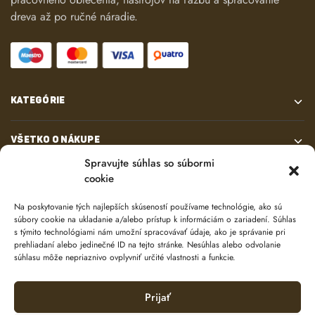
dreva až po ručné náradie.
KATEGÓRIE
VŠETKO O NÁKUPE
Spravujte súhlas so súbormi
cookie
KONTAKT
Na poskytovanie tých najlepších skúseností používame technológie, ako sú
súbory cookie na ukladanie a/alebo prístup k informáciám o zariadení. Súhlas
s týmito technológiami nám umožní spracovávať údaje, ako je správanie pri
prehliadaní alebo jedinečné ID na tejto stránke. Nesúhlas alebo odvolanie
súhlasu môže nepriaznivo ovplyvniť určité vlastnosti a funkcie.
Prijať
© 2024 e-shop od
lukasolos.sk