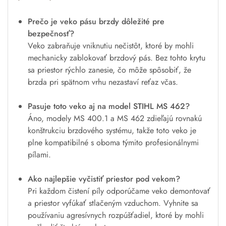
Prečo je veko pásu brzdy dôležité pre
bezpečnosť?
Veko zabraňuje vniknutiu nečistôt, ktoré by mohli
mechanicky zablokovať brzdový pás. Bez tohto krytu
sa priestor rýchlo zanesie, čo môže spôsobiť, že
brzda pri spätnom vrhu nezastaví reťaz včas.
Pasuje toto veko aj na model STIHL MS 462?
Áno, modely MS 400.1 a MS 462 zdieľajú rovnakú
konštrukciu brzdového systému, takže toto veko je
plne kompatibilné s oboma týmito profesionálnymi
pílami.
Ako najlepšie vyčistiť priestor pod vekom?
Pri každom čistení píly odporúčame veko demontovať
a priestor vyfúkať stlačeným vzduchom. Vyhnite sa
používaniu agresívnych rozpúšťadiel, ktoré by mohli