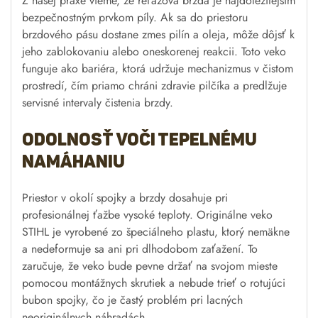
Z našej praxe vieme, že reťazová brzda je najdôležitejším
bezpečnostným prvkom píly. Ak sa do priestoru
brzdového pásu dostane zmes pilín a oleja, môže dôjsť k
jeho zablokovaniu alebo oneskorenej reakcii. Toto veko
funguje ako bariéra, ktorá udržuje mechanizmus v čistom
prostredí, čím priamo chráni zdravie pilčíka a predlžuje
servisné intervaly čistenia brzdy.
Odolnosť voči tepelnému
namáhaniu
Priestor v okolí spojky a brzdy dosahuje pri
profesionálnej ťažbe vysoké teploty. Originálne veko
STIHL je vyrobené zo špeciálneho plastu, ktorý nemäkne
a nedeformuje sa ani pri dlhodobom zaťažení. To
zaručuje, že veko bude pevne držať na svojom mieste
pomocou montážnych skrutiek a nebude trieť o rotujúci
bubon spojky, čo je častý problém pri lacných
neoriginálnych náhradách.