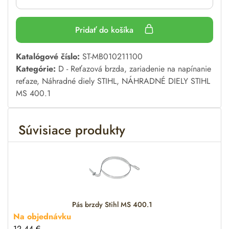
Pridať do košíka
A
Katalógové číslo:
ST-MB010211100
l
Kategórie:
D - Reťazová brzda, zariadenie na napínanie
t
reťaze
,
Náhradné diely STIHL
,
NÁHRADNÉ DIELY STIHL
e
MS 400.1
r
n
Súvisiace produkty
a
t
i
v
e
:
Pás brzdy Stihl MS 400.1
Na objednávku
12.44
€