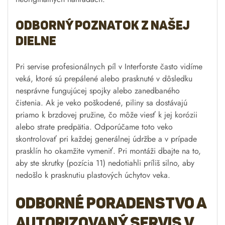
Odborný poznatok z našej
dielne
Pri servise profesionálnych píl v Interforste často vidíme
veká, ktoré sú prepálené alebo prasknuté v dôsledku
nesprávne fungujúcej spojky alebo zanedbaného
čistenia. Ak je veko poškodené, piliny sa dostávajú
priamo k brzdovej pružine, čo môže viesť k jej korózii
alebo strate predpätia. Odporúčame toto veko
skontrolovať pri každej generálnej údržbe a v prípade
prasklín ho okamžite vymeniť. Pri montáži dbajte na to,
aby ste skrutky (pozícia 11) nedotiahli príliš silno, aby
nedošlo k prasknutiu plastových úchytov veka.
Odborné poradenstvo a
autorizovaný servis v