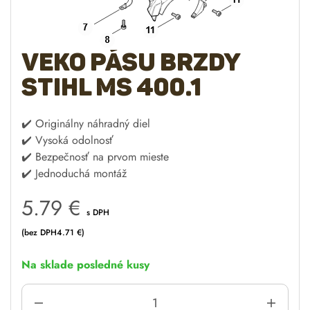
Veko Pásu brzdy
Stihl MS 400.1
✔️ Originálny náhradný diel
✔️ Vysoká odolnosť
✔️ Bezpečnosť na prvom mieste
✔️ Jednoduchá montáž
5.79
€
s DPH
(bez DPH
4.71
€
)
Na sklade posledné kusy