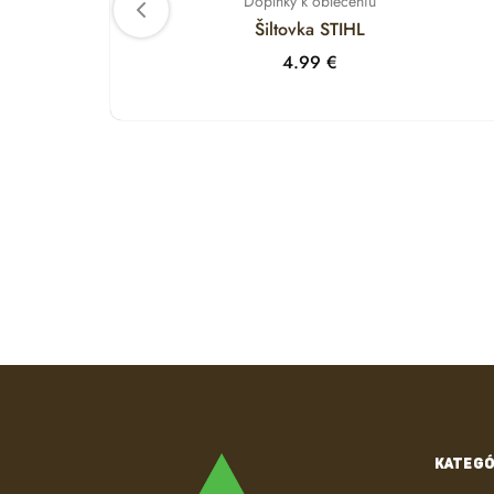
Doplnky k oblečeniu
Šiltovka STIHL
4.99
€
KATEGÓ