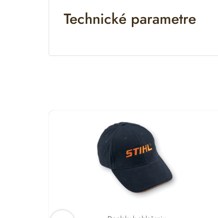
t
Technické parametre
i
v
e
: