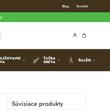
Blog
Kontakt
TU
BLIŽOVANIE
ŤAŽBA
ĎALŠIE
EVA
DREVA
Súvisiace produkty