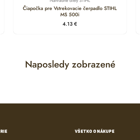
Náhradné diely STIHL
Čiapočka pre Vstrekovacie čerpadlo STIHL
MS 500i
4.13
€
Naposledy zobrazené
RIE
VŠETKO O NÁKUPE