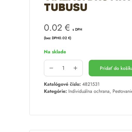
tubusu
0.02
€
s DPH
(bez DPH
0.02
€
)
Na sklade
Pridať do koší
A
Katalógové číslo:
4821531
l
Kategórie:
Individuálna ochrana
,
Pestovani
t
e
r
n
a