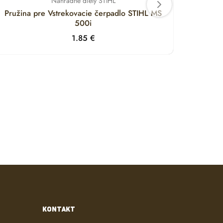
Náhradné diely STIHL
Pružina pre Vstrekovacie čerpadlo STIHL MS
Držia
500i
1.85
€
KONTAKT