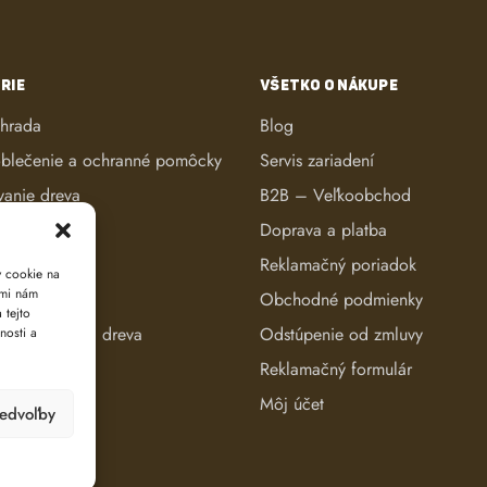
RIE
VŠETKO O NÁKUPE
áhrada
Blog
blečenie a ochranné pomôcky
Servis zariadení
vanie dreva
B2B – Veľkoobchod
ké kosačky
Doprava a platba
anie dreva
Reklamačný poriadok
y cookie na
ami nám
reva
Obchodné podmienky
 tejto
e a evidencia dreva
Odstúpenie od zmluvy
nosti a
Reklamačný formulár
Môj účet
redvoľby