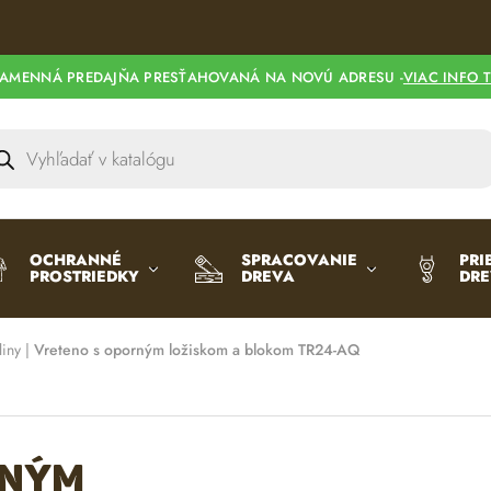
l
t
e
AMENNÁ PREDAJŇA PRESŤAHOVANÁ NA NOVÚ ADRESU -
VIAC INFO 
r
n
a
t
i
v
e
OCHRANNÉ
SPRACOVANIE
PRI
PROSTRIEDKY
DREVA
DR
:
liny
|
Vreteno s oporným ložiskom a blokom TR24-AQ
rným