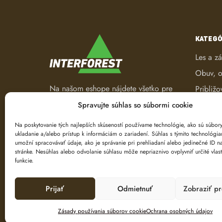
KATEGÓ
Les a z
Obuv, o
Na našom eshope nájdete všetko pre
Približo
les a záhradu. Od pracovného
Robotic
Spravujte súhlas so súbormi cookie
oblečenia, nástrojov na ťažbu a
Spracov
spracovanie dreva až po ručné
Na poskytovanie tých najlepších skúseností používame technológie, ako sú súbor
ukladanie a/alebo prístup k informáciám o zariadení. Súhlas s týmito technológi
náradie.
Ťažba d
umožní spracovávať údaje, ako je správanie pri prehliadaní alebo jedinečné ID na
Značeni
stránke. Nesúhlas alebo odvolanie súhlasu môže nepriaznivo ovplyvniť určité vlast
funkcie.
Prijať
Odmietnuť
Zobraziť p
Zásady používania súborov cookie
Ochrana osobných údajov