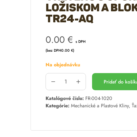
ložiskom a blo
TR24-AQ
0.00
€
s DPH
(bez DPH
0.00
€
)
Na objednávku
Pridať do koší
A
Katalógové číslo:
FR-004-1020
l
Kategórie:
Mechanické a Plastové Kliny
,
Ťa
t
e
r
n