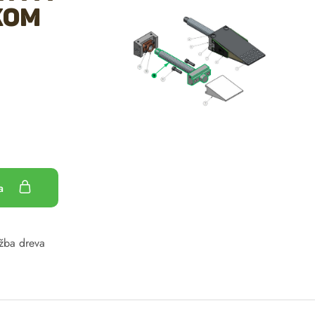
kom
ka
žba dreva