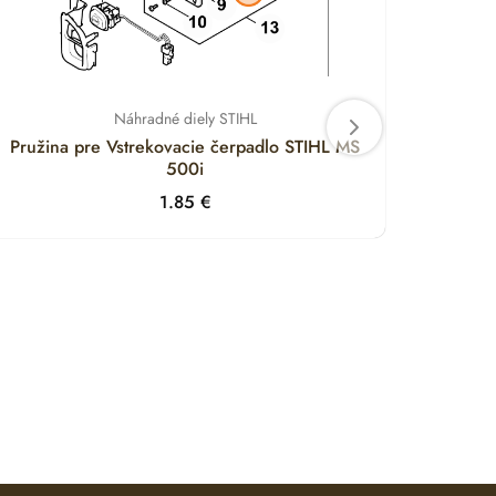
Náhradné diely STIHL
Pružina pre Vstrekovacie čerpadlo STIHL MS
Držia
500i
1.85
€