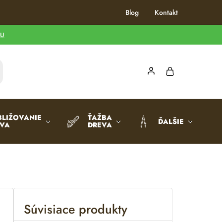
Blog
Kontakt
TU
BLIŽOVANIE
ŤAŽBA
ĎALŠIE
EVA
DREVA
Súvisiace produkty