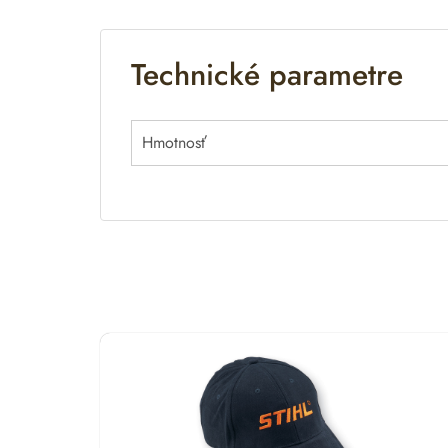
a
t
Technické parametre
i
v
e
:
Hmotnosť