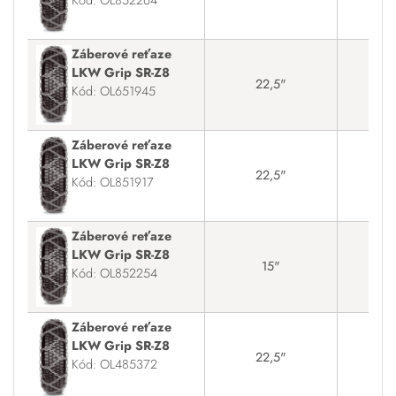
Záberové reťaze
LKW Grip SR-Z8
22,5"
31
Kód: OL651945
Záberové reťaze
LKW Grip SR-Z8
22,5"
9
Kód: OL851917
Záberové reťaze
LKW Grip SR-Z8
15"
27x
Kód: OL852254
Záberové reťaze
LKW Grip SR-Z8
22,5"
35
Kód: OL485372