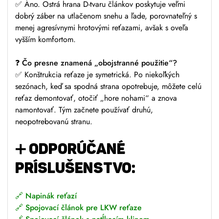
✅ Áno. Ostrá hrana D-tvaru článkov poskytuje veľmi
dobrý záber na utlačenom snehu a ľade, porovnateľný s
menej agresívnymi hrotovými reťazami, avšak s oveľa
vyšším komfortom.
❓
Čo presne znamená „obojstranné použitie“?
✅ Konštrukcia reťaze je symetrická. Po niekoľkých
sezónach, keď sa spodná strana opotrebuje, môžete celú
reťaz demontovať, otočiť „hore nohami“ a znova
namontovať. Tým začnete používať druhú,
neopotrebovanú stranu.
➕
ODPORÚČANÉ
PRÍSLUŠENSTVO:
🔗
Napinák reťazí
🔗
Spojovací článok pre LKW reťaze