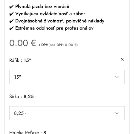
✔️
Plynulá jazda bez vibrácií
✔️
Vynikajúca ovládateľnosť a záber
✔️
Dvojnásobná životnosť, polovičné náklady
✔️
Extrémna odolnosť pre profesionálov
0.00
€
s DPH
(bez DPH
0.00
€
)
Ráfik
15"
Šírka
8,25 -
Hrúbka Reťaze
8