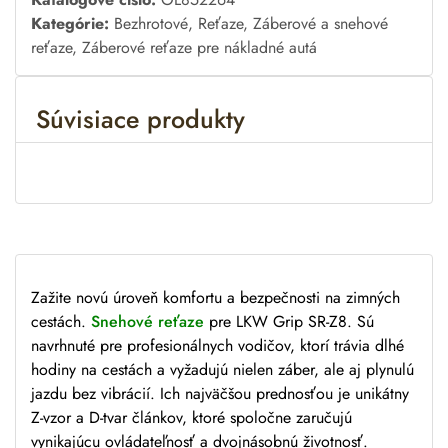
t
Kategórie:
Bezhrotové
,
Reťaze
,
Záberové a snehové
e
reťaze
,
Záberové reťaze pre nákladné autá
r
n
Súvisiace produkty
a
t
i
v
e
:
Zažite novú úroveň komfortu a bezpečnosti na zimných
cestách.
Snehové reťaze
pre LKW
Grip SR-Z8. Sú
navrhnuté pre profesionálnych vodičov, ktorí trávia dlhé
hodiny na cestách a vyžadujú nielen záber, ale aj plynulú
jazdu bez vibrácií. Ich najväčšou prednosťou je unikátny
Z-vzor a D-tvar článkov, ktoré spoločne zaručujú
vynikajúcu ovládateľnosť a dvojnásobnú životnosť.