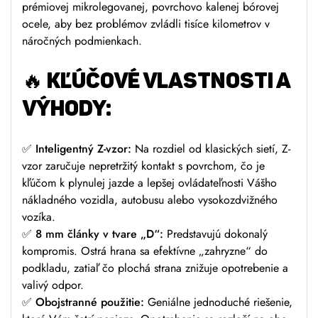
prémiovej mikrolegovanej, povrchovo kalenej bórovej
ocele, aby bez problémov zvládli tisíce kilometrov v
náročných podmienkach.
🔥
KĽÚČOVÉ VLASTNOSTI A
VÝHODY:
✅
Inteligentný Z-vzor:
Na rozdiel od klasických sietí, Z-
vzor zaručuje nepretržitý kontakt s povrchom, čo je
kľúčom k plynulej jazde a lepšej ovládateľnosti Vášho
nákladného vozidla, autobusu alebo vysokozdvižného
vozíka.
✅
8 mm články v tvare „D“:
Predstavujú dokonalý
kompromis. Ostrá hrana sa efektívne „zahryzne“ do
podkladu, zatiaľ čo plochá strana znižuje opotrebenie a
valivý odpor.
✅
Obojstranné použitie:
Geniálne jednoduché riešenie,