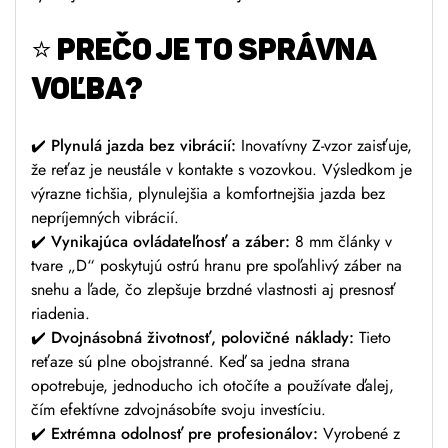
⭐
PREČO JE TO SPRÁVNA
VOĽBA?
✔️
Plynulá jazda bez vibrácií:
Inovatívny Z-vzor zaisťuje,
že reťaz je neustále v kontakte s vozovkou. Výsledkom je
výrazne tichšia, plynulejšia a komfortnejšia jazda bez
nepríjemných vibrácií.
✔️
Vynikajúca ovládateľnosť a záber:
8 mm články v
tvare „D“ poskytujú ostrú hranu pre spoľahlivý záber na
snehu a ľade, čo zlepšuje brzdné vlastnosti aj presnosť
riadenia.
✔️
Dvojnásobná životnosť, polovičné náklady:
Tieto
reťaze sú plne obojstranné. Keď sa jedna strana
opotrebuje, jednoducho ich otočíte a používate ďalej,
čím efektívne zdvojnásobíte svoju investíciu.
✔️
Extrémna odolnosť pre profesionálov:
Vyrobené z