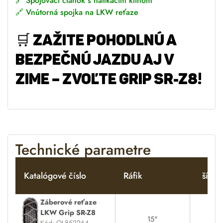
🔗
Spojovací článok s natĺkacím klinom
🔗
Vnútorná spojka na LKW reťaze
🛒
ZAŽITE POHODLNÚ A
BEZPEČNÚ JAZDU AJ V
ZIME – ZVOĽTE GRIP SR-Z8!
Technické parametre
Katalógové číslo
Ráfik
šírka
Záberové reťaze
LKW Grip SR-Z8
15"
8
Kód: OL852264