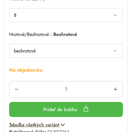
Hrotové/bezhrotové
Bezhrotové
Na objednávku
Pridať do košíka
A
Tabuľka všetkých variánt
l
Katalógové číslo:
OL852264