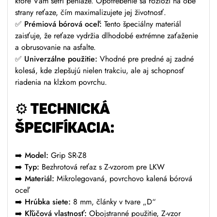
ktoré Vám šetrí peniaze. Opotrebenie sa rozloží na obe
strany reťaze, čím maximalizujete jej životnosť.
✅
Prémiová bórová oceľ:
Tento špeciálny materiál
zaisťuje, že reťaze vydržia dlhodobé extrémne zaťaženie
a obrusovanie na asfalte.
✅
Univerzálne použitie:
Vhodné pre predné aj zadné
kolesá, kde zlepšujú nielen trakciu, ale aj schopnosť
riadenia na klzkom povrchu.
⚙️
TECHNICKÁ
ŠPECIFÍKACIA:
➡️
Model:
Grip SR-Z8
➡️
Typ:
Bezhrotová reťaz s Z-vzorom pre LKW
➡️
Materiál:
Mikrolegovaná, povrchovo kalená bórová
oceľ
➡️
Hrúbka siete:
8 mm, články v tvare „D“
➡️
Kľúčová vlastnosť:
Obojstranné použitie, Z-vzor