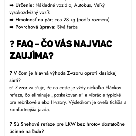
➡️
Určenie:
Nákladné vozidlo, Autobus, Veľký
vysokozdvižný vozík
➡️
Hmotnosť na pár:
cca 28 kg (podľa rozmeru)
➡️
Povrchová úprava:
Sivá farba
❓
FAQ – ČO VÁS NAJVIAC
ZAUJÍMA?
❓
V čom je hlavná výhoda Z-vzoru oproti klasickej
sieti?
✅ Z-vzor zaisťuje, že na ceste je vždy niekoľko článkov
reťaze, čo eliminuje „poskakovanie“ a vibrácie typické
pre rebríkové alebo H-vzory. Výsledkom je oveľa tichšia a
komfortnejšia jazda.
❓
Sú Snehové reťaze pre LKW bez hrotov dostatočne
účinné na ľade?