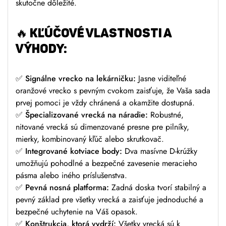
skutočne dôležité.
🔥
KĽÚČOVÉ VLASTNOSTI A
VÝHODY:
✅
Signálne vrecko na lekárničku:
Jasne viditeľné
oranžové vrecko s pevným cvokom zaisťuje, že Vaša sada
prvej pomoci je vždy chránená a okamžite dostupná.
✅
Špecializované vrecká na náradie:
Robustné,
nitované vrecká sú dimenzované presne pre pilníky,
mierky, kombinovaný kľúč alebo skrutkovač.
✅
Integrované kotviace body:
Dva masívne D-krúžky
umožňujú pohodlné a bezpečné zavesenie meracieho
pásma alebo iného príslušenstva.
✅
Pevná nosná platforma:
Zadná doska tvorí stabilný a
pevný základ pre všetky vrecká a zaisťuje jednoduché a
bezpečné uchytenie na Váš opasok.
✅
Konštrukcia, ktorá vydrží:
Všetky vrecká sú k