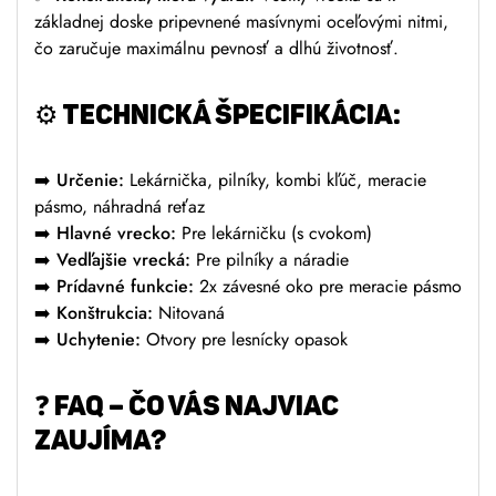
základnej doske pripevnené masívnymi oceľovými nitmi,
čo zaručuje maximálnu pevnosť a dlhú životnosť.
⚙️
TECHNICKÁ ŠPECIFIKÁCIA:
➡️
Určenie:
Lekárnička, pilníky, kombi kľúč, meracie
pásmo, náhradná reťaz
➡️
Hlavné vrecko:
Pre lekárničku (s cvokom)
➡️
Vedľajšie vrecká:
Pre pilníky a náradie
➡️
Prídavné funkcie:
2x závesné oko pre meracie pásmo
➡️
Konštrukcia:
Nitovaná
➡️
Uchytenie:
Otvory pre lesnícky opasok
❓
FAQ – ČO VÁS NAJVIAC
ZAUJÍMA?