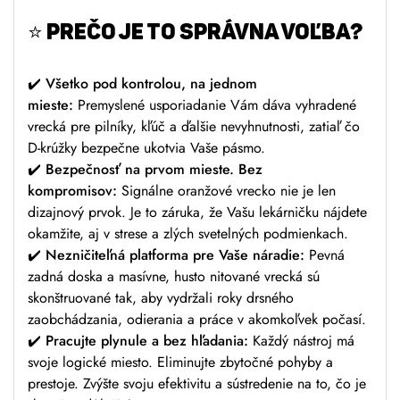
⭐
PREČO JE TO SPRÁVNA VOĽBA?
✔️
Všetko pod kontrolou, na jednom
mieste:
Premyslené usporiadanie Vám dáva vyhradené
vrecká pre pilníky, kľúč a ďalšie nevyhnutnosti, zatiaľ čo
D-krúžky bezpečne ukotvia Vaše pásmo.
✔️
Bezpečnosť na prvom mieste. Bez
kompromisov:
Signálne oranžové vrecko nie je len
dizajnový prvok. Je to záruka, že Vašu lekárničku nájdete
okamžite, aj v strese a zlých svetelných podmienkach.
✔️
Nezničiteľná platforma pre Vaše náradie:
Pevná
zadná doska a masívne, husto nitované vrecká sú
skonštruované tak, aby vydržali roky drsného
zaobchádzania, odierania a práce v akomkoľvek počasí.
✔️
Pracujte plynule a bez hľadania:
Každý nástroj má
svoje logické miesto. Eliminujte zbytočné pohyby a
prestoje. Zvýšte svoju efektivitu a sústredenie na to, čo je