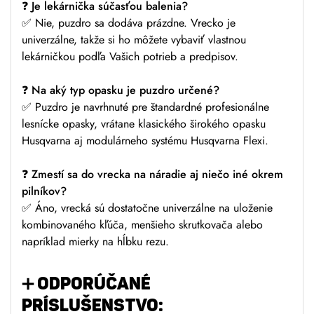
❓
Je lekárnička súčasťou balenia?
✅ Nie, puzdro sa dodáva prázdne. Vrecko je
univerzálne, takže si ho môžete vybaviť vlastnou
lekárničkou podľa Vašich potrieb a predpisov.
❓
Na aký typ opasku je puzdro určené?
✅ Puzdro je navrhnuté pre štandardné profesionálne
lesnícke opasky, vrátane klasického širokého opasku
Husqvarna aj modulárneho systému Husqvarna Flexi.
❓
Zmestí sa do vrecka na náradie aj niečo iné okrem
pilníkov?
✅ Áno, vrecká sú dostatočne univerzálne na uloženie
kombinovaného kľúča, menšieho skrutkovača alebo
napríklad mierky na hĺbku rezu.
➕
ODPORÚČANÉ
PRÍSLUŠENSTVO: