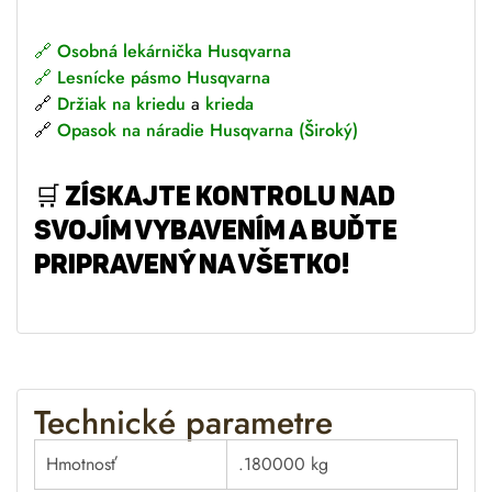
🔗
Osobná lekárnička Husqvarna
🔗
Lesnícke pásmo Husqvarna
🔗
Držiak na kriedu
a
krieda
🔗
Opasok na náradie Husqvarna (Široký)
🛒
Získajte kontrolu nad
svojím vybavením a buďte
pripravený na všetko!
Technické parametre
Hmotnosť
.180000 kg