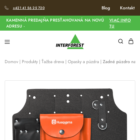
Blog
Kontakt
+421 41 56 25 720
KAMENNÁ PREDAJŇA PRESŤAHOVANÁ NA NOVÚ
VIAC INFO
ADRESU -
TU
Domov
|
Produkty
|
Ťažba dreva
|
Opasky a púzdra
|
Zadné púzdro na n