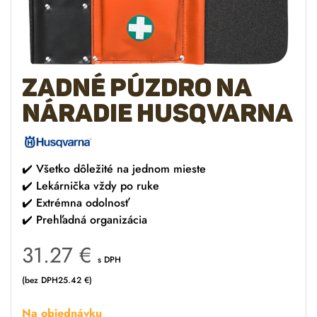
Zadné púzdro na
náradie Husqvarna
✔️
Všetko dôležité na jednom mieste
✔️
Lekárnička vždy po ruke
✔️
Extrémna odolnosť
✔️
Prehľadná organizácia
31.27
€
s DPH
(bez DPH
25.42
€
)
Na objednávku