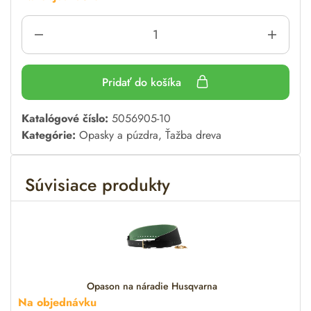
Pridať do košíka
A
Katalógové číslo:
5056905-10
l
Kategórie:
Opasky a púzdra
,
Ťažba dreva
t
e
Súvisiace produkty
r
n
a
t
i
v
e
Opason na náradie Husqvarna
:
Na objednávku