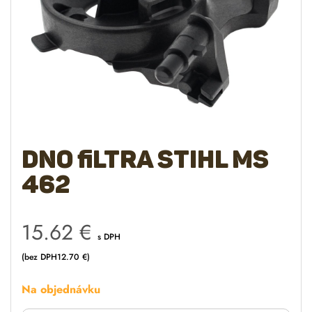
Dno filtra STIHL MS
462
15.62
€
s DPH
(bez DPH
12.70
€
)
Na objednávku