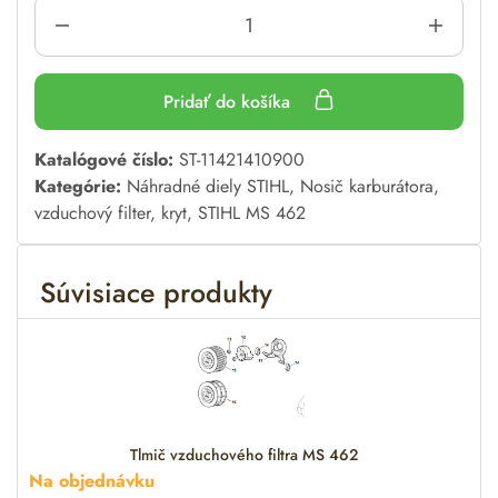
Pridať do košíka
A
Katalógové číslo:
ST-11421410900
l
Kategórie:
Náhradné diely STIHL
,
Nosič karburátora,
t
vzduchový filter, kryt
,
STIHL MS 462
e
r
Súvisiace produkty
n
a
t
i
v
e
:
Tlmič vzduchového filtra MS 462
Na objednávku