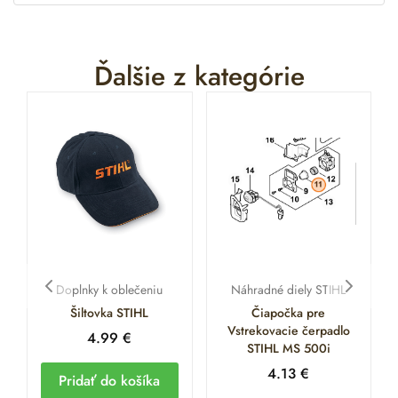
Ďalšie z kategórie
Doplnky k oblečeniu
Náhradné diely STIHL
Šiltovka STIHL
Čiapočka pre
Vstrekovacie čerpadlo
4.99
€
STIHL MS 500i
4.13
€
Pridať do košíka