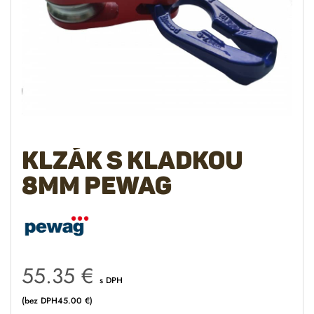
Klzák s kladkou
8mm Pewag
55.35
€
s DPH
(bez DPH
45.00
€
)