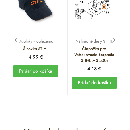
Doplnky k oblečeniu
Náhradné diely STIHL
Šiltovka STIHL
Čiapočka pre
Vstrekovacie čerpadlo
4.99
€
STIHL MS 500i
4.13
€
Pridať do košíka
Pridať do košíka