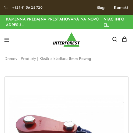
Blog
Kontakt
+421 41 56 25 720
KAMENNÁ PREDAJŇA PRESŤAHOVANÁ NA NOVÚ
VIAC INFO
ADRESU -
TU
Domov
|
Produkty
|
Klzák s kladkou 8mm Pewag