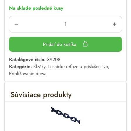
Na sklade posledné kusy
Pridať do košíka
A
Katalógové číslo:
39208
l
Kategórie:
Klzáky
,
Lesnícke reťaze a príslušenstvo
,
t
Približovanie dreva
e
r
Súvisiace produkty
n
a
t
i
v
e