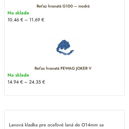
:
Reťaz hranatá G100 – modrá
Na sklade
10.46
€
–
11.69
€
Reťaz hranatá PEWAG JOKER V
Na sklade
14.94
€
–
24.35
€
Lanová kladka pre oceľové laná do O14mm sa