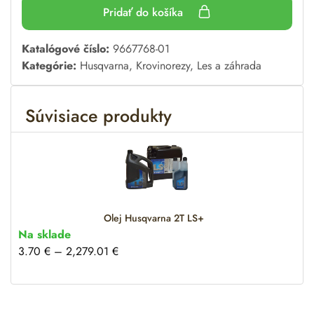
Pridať do košíka
A
Katalógové číslo:
9667768-01
l
Kategórie:
Husqvarna
,
Krovinorezy
,
Les a záhrada
t
e
Súvisiace produkty
r
n
a
t
i
v
e
Olej Husqvarna 2T LS+
:
Na sklade
3.70
€
–
2,279.01
€