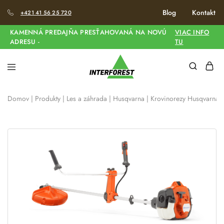
Blog
Kontakt
+421 41 56 25 720
KAMENNÁ PREDAJŇA PRESŤAHOVANÁ NA NOVÚ
VIAC INFO
ADRESU -
TU
Domov
|
Produkty
|
Les a záhrada
|
Husqvarna
|
Krovinorezy Husqvarna