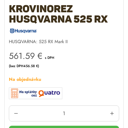
Krovinorez
Husqvarna 525 RX
HUSQVARNA: 525 RX Mark II
561.59
€
s DPH
(bez DPH
456.58
€
)
Na objednávku