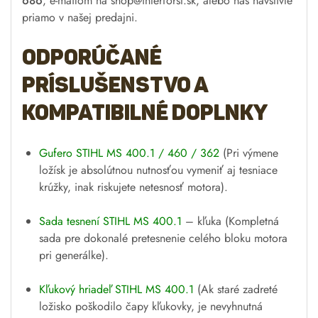
686
, e-mailom na
shop@interforst.sk
, alebo nás navštívte
priamo v našej predajni.
Odporúčané
príslušenstvo a
kompatibilné doplnky
Gufero STIHL MS 400.1 / 460 / 362
(Pri výmene
ložísk je absolútnou nutnosťou vymeniť aj tesniace
krúžky, inak riskujete netesnosť motora).
Sada tesnení STIHL MS 400.1
– kľuka
(Kompletná
sada pre dokonalé pretesnenie celého bloku motora
pri generálke).
Kľukový hriadeľ STIHL MS 400.1
(Ak staré zadreté
ložisko poškodilo čapy kľukovky, je nevyhnutná