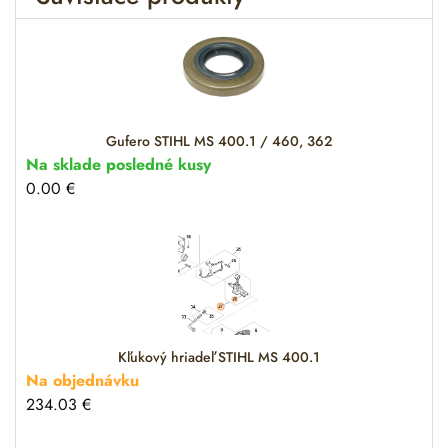
a
t
i
v
e
:
Gufero STIHL MS 400.1 / 460, 362
Na sklade posledné kusy
0.00
€
Kľukový hriadeľ STIHL MS 400.1
Na objednávku
234.03
€