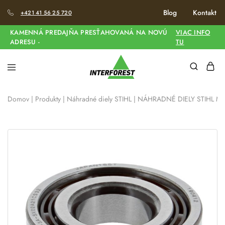
Blog
Kontakt
+421 41 56 25 720
KAMENNÁ PREDAJŇA PRESŤAHOVANÁ NA NOVÚ
VIAC INFO
ADRESU -
TU
Domov
|
Produkty
|
Náhradné diely STIHL
|
NÁHRADNÉ DIELY STIHL MS