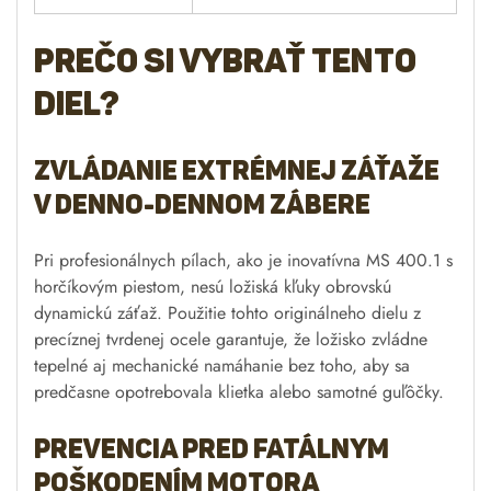
Prečo si vybrať tento
diel?
Zvládanie extrémnej záťaže
v denno-dennom zábere
Pri profesionálnych pílach, ako je inovatívna MS 400.1 s
horčíkovým piestom, nesú ložiská kľuky obrovskú
dynamickú záťaž. Použitie tohto originálneho dielu z
precíznej tvrdenej ocele garantuje, že ložisko zvládne
tepelné aj mechanické namáhanie bez toho, aby sa
predčasne opotrebovala klietka alebo samotné guľôčky.
Prevencia pred fatálnym
poškodením motora