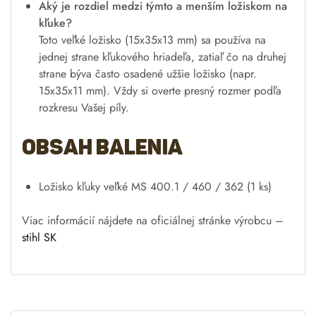
Aký je rozdiel medzi týmto a menším ložiskom na
kľuke?
Toto veľké ložisko (15x35x13 mm) sa používa na
jednej strane kľukového hriadeľa, zatiaľ čo na druhej
strane býva často osadené užšie ložisko (napr.
15x35x11 mm). Vždy si overte presný rozmer podľa
rozkresu Vašej píly.
Obsah balenia
Ložisko kľuky veľké MS 400.1 / 460 / 362 (1 ks)
Viac informácií nájdete na oficiálnej stránke výrobcu –
stihl SK