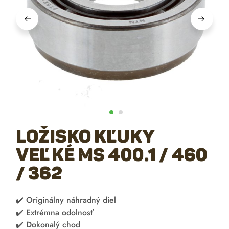
Ložisko kľuky
veľké MS 400.1 / 460
/ 362
✔️
Originálny náhradný diel
✔️
Extrémna odolnosť
✔️
Dokonalý chod