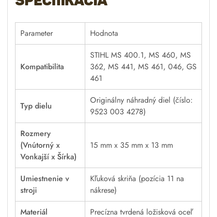
špecifikácia
Parameter
Hodnota
STIHL MS 400.1, MS 460, MS
Kompatibilita
362, MS 441, MS 461, 046, GS
461
Originálny náhradný diel (číslo:
Typ dielu
9523 003 4278)
Rozmery
(Vnútorný x
15 mm x 35 mm x 13 mm
Vonkajší x Šírka)
Umiestnenie v
Kľuková skriňa (pozícia 11 na
stroji
nákrese)
Materiál
Precízna tvrdená ložisková oceľ