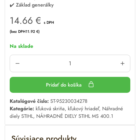
✔️
Základ generálky
14.66
€
s DPH
(bez DPH
11.92
€
)
Na sklade
Pridať do košíka
A
Katalógové číslo:
ST-95230034278
l
Kategórie:
kľuková skriňa, kľukový hriadeľ
,
Náhradné
t
diely STIHL
,
NÁHRADNÉ DIELY STIHL MS 400.1
e
r
Súvisiace produkty
n