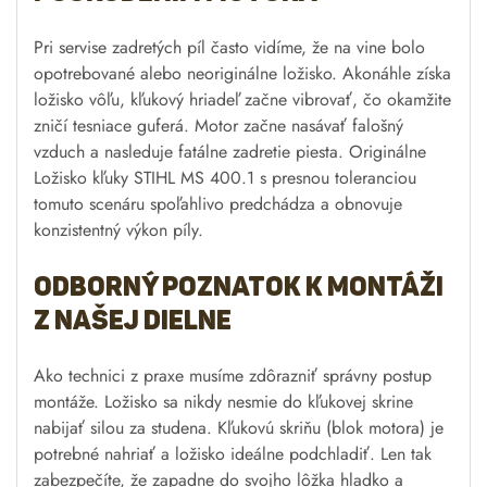
Pri servise zadretých píl často vidíme, že na vine bolo
opotrebované alebo neoriginálne ložisko. Akonáhle získa
ložisko vôľu, kľukový hriadeľ začne vibrovať, čo okamžite
zničí tesniace guferá. Motor začne nasávať falošný
vzduch a nasleduje fatálne zadretie piesta. Originálne
Ložisko kľuky STIHL MS 400.1 s presnou toleranciou
tomuto scenáru spoľahlivo predchádza a obnovuje
konzistentný výkon píly.
Odborný poznatok k montáži
z našej dielne
Ako technici z praxe musíme zdôrazniť správny postup
montáže. Ložisko sa nikdy nesmie do kľukovej skrine
nabijať silou za studena. Kľukovú skriňu (blok motora) je
potrebné nahriať a ložisko ideálne podchladiť. Len tak
zabezpečíte, že zapadne do svojho lôžka hladko a