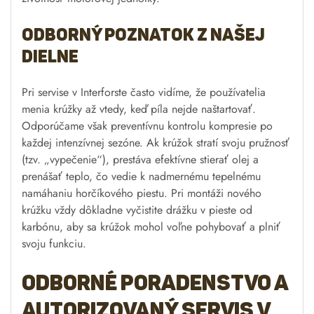
Odborný poznatok z našej
dielne
Pri servise v Interforste často vidíme, že používatelia
menia krúžky až vtedy, keď píla nejde naštartovať.
Odporúčame však preventívnu kontrolu kompresie po
každej intenzívnej sezóne. Ak krúžok stratí svoju pružnosť
(tzv. „vypečenie“), prestáva efektívne stierať olej a
prenášať teplo, čo vedie k nadmernému tepelnému
namáhaniu horčíkového piestu. Pri montáži nového
krúžku vždy dôkladne vyčistite drážku v pieste od
karbónu, aby sa krúžok mohol voľne pohybovať a plniť
svoju funkciu.
Odborné poradenstvo a
autorizovaný servis v