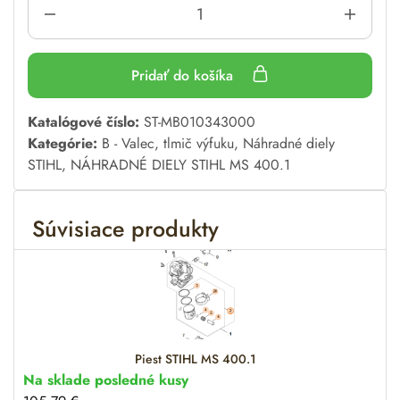
Pridať do košíka
A
Katalógové číslo:
ST-MB010343000
l
Kategórie:
B - Valec, tlmič výfuku
,
Náhradné diely
t
STIHL
,
NÁHRADNÉ DIELY STIHL MS 400.1
e
r
Súvisiace produkty
n
a
t
i
v
e
:
Piest STIHL MS 400.1
Na sklade posledné kusy