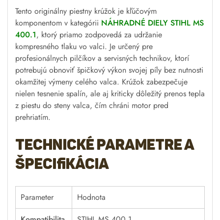
Tento originálny piestny krúžok je kľúčovým
komponentom v kategórii
NÁHRADNÉ DIELY STIHL MS
400.1
, ktorý priamo zodpovedá za udržanie
kompresného tlaku vo valci. Je určený pre
profesionálnych pilčíkov a servisných technikov, ktorí
potrebujú obnoviť špičkový výkon svojej píly bez nutnosti
okamžitej výmeny celého valca. Krúžok zabezpečuje
nielen tesnenie spalín, ale aj kriticky dôležitý prenos tepla
z piestu do steny valca, čím chráni motor pred
prehriatím.
Technické parametre a
špecifikácia
Parameter
Hodnota
Kompatibilita
STIHL MS 400.1