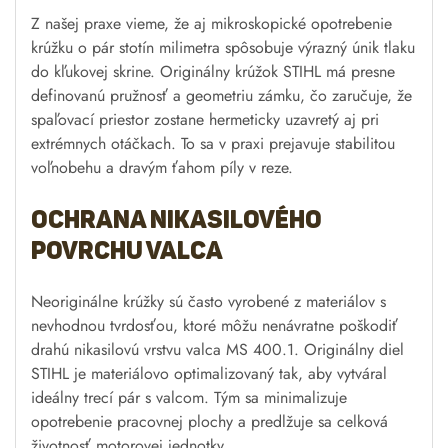
Z našej praxe vieme, že aj mikroskopické opotrebenie
krúžku o pár stotín milimetra spôsobuje výrazný únik tlaku
do kľukovej skrine. Originálny krúžok STIHL má presne
definovanú pružnosť a geometriu zámku, čo zaručuje, že
spaľovací priestor zostane hermeticky uzavretý aj pri
extrémnych otáčkach. To sa v praxi prejavuje stabilitou
voľnobehu a dravým ťahom píly v reze.
Ochrana nikasilového
povrchu valca
Neoriginálne krúžky sú často vyrobené z materiálov s
nevhodnou tvrdosťou, ktoré môžu nenávratne poškodiť
drahú nikasilovú vrstvu valca MS 400.1. Originálny diel
STIHL je materiálovo optimalizovaný tak, aby vytváral
ideálny trecí pár s valcom. Tým sa minimalizuje
opotrebenie pracovnej plochy a predlžuje sa celková
životnosť motorovej jednotky.