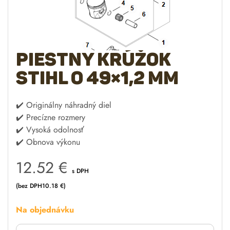
Piestny krúžok
STIHL O 49×1,2 mm
✔️ Originálny náhradný diel
✔️ Precízne rozmery
✔️ Vysoká odolnosť
✔️ Obnova výkonu
12.52
€
s DPH
(bez DPH
10.18
€
)
Na objednávku