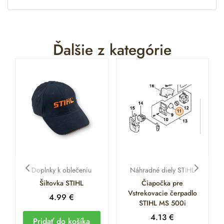
Ďalšie z kategórie
Doplnky k oblečeniu
Náhradné diely STIHL
Šiltovka STIHL
Čiapočka pre
Vstrekovacie čerpadlo
4.99
€
STIHL MS 500i
4.13
€
Pridať do košíka