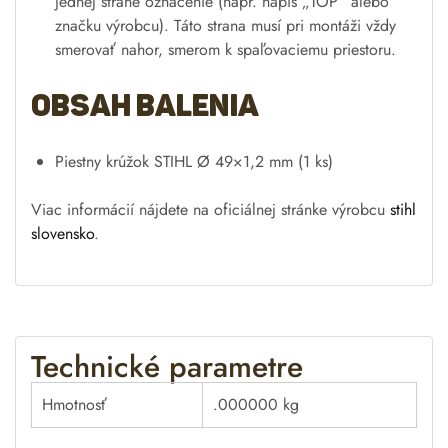
jednej strane označenie (napr. nápis „TOP“ alebo
značku výrobcu). Táto strana musí pri montáži vždy
smerovať nahor, smerom k spaľovaciemu priestoru.
Obsah balenia
Piestny krúžok STIHL Ø 49×1,2 mm (1 ks)
Viac informácií nájdete na oficiálnej stránke výrobcu
stihl
slovensko
.
Technické parametre
Hmotnosť
.000000 kg