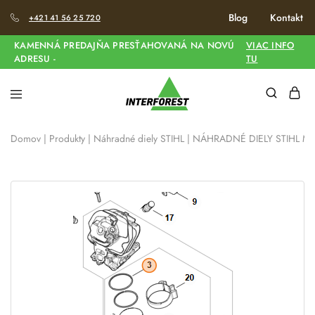
Blog
Kontakt
+421 41 56 25 720
KAMENNÁ PREDAJŇA PRESŤAHOVANÁ NA NOVÚ
VIAC INFO
ADRESU -
TU
Domov
|
Produkty
|
Náhradné diely STIHL
|
NÁHRADNÉ DIELY STIHL MS