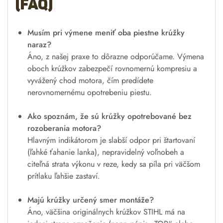
(FAQ)
Musím pri výmene meniť oba piestne krúžky
naraz?
Áno, z našej praxe to dôrazne odporúčame. Výmena
oboch krúžkov zabezpečí rovnomernú kompresiu a
vyvážený chod motora, čím predídete
nerovnomernému opotrebeniu piestu.
Ako spoznám, že sú krúžky opotrebované bez
rozoberania motora?
Hlavným indikátorom je slabší odpor pri štartovaní
(ľahké ťahanie lanka), nepravidelný voľnobeh a
citeľná strata výkonu v reze, kedy sa píla pri väčšom
prítlaku ľahšie zastaví.
Majú krúžky určený smer montáže?
Áno, väčšina originálnych krúžkov STIHL má na