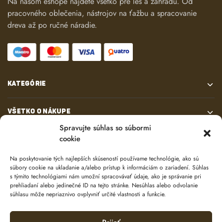
Na našom eshope nájdete všetko pre les a záhradu. Od
pracovného oblečenia, nástrojov na ťažbu a spracovanie
dreva až po ručné náradie.
KATEGÓRIE
VŠETKO O NÁKUPE
Spravujte súhlas so súbormi
cookie
KONTAKT
Na poskytovanie tých najlepších skúseností používame technológie, ako sú
súbory cookie na ukladanie a/alebo prístup k informáciám o zariadení. Súhlas
s týmito technológiami nám umožní spracovávať údaje, ako je správanie pri
prehliadaní alebo jedinečné ID na tejto stránke. Nesúhlas alebo odvolanie
súhlasu môže nepriaznivo ovplyvniť určité vlastnosti a funkcie.