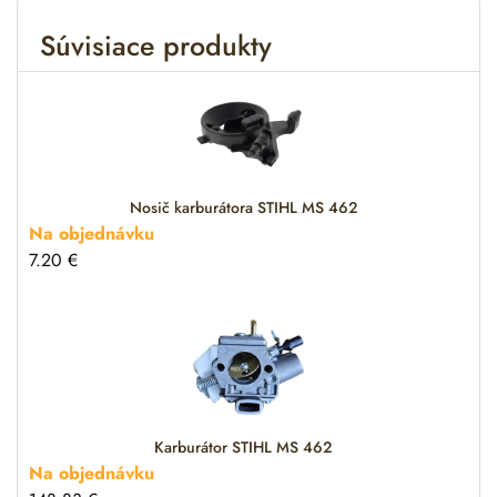
r
Súvisiace produkty
n
a
t
i
v
e
:
Nosič karburátora STIHL MS 462
Na objednávku
7.20
€
Karburátor STIHL MS 462
Na objednávku