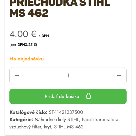
Priechodka Stihl
MS 462
4.00
€
s DPH
(bez DPH
3.25
€
)
Na objednávku
Pridať do košíka
A
Katalógové číslo:
ST-11421237500
l
Kategórie:
Náhradné diely STIHL
,
Nosič karburátora,
t
vzduchový filter, kryt
,
STIHL MS 462
e