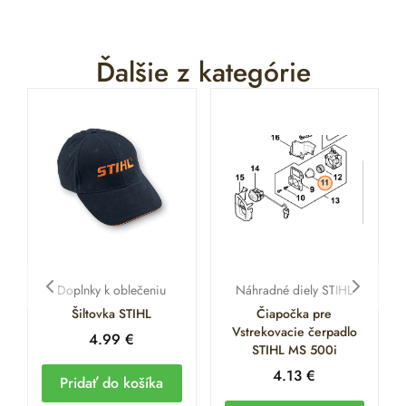
Ďalšie z kategórie
Doplnky k oblečeniu
Náhradné diely STIHL
Šiltovka STIHL
Čiapočka pre
Vstrekovacie čerpadlo
4.99
€
STIHL MS 500i
4.13
€
Pridať do košíka