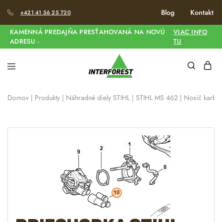
Blog
Kontakt
+421 41 56 25 720
KAMENNÁ PREDAJŇA PRESŤAHOVANÁ NA NOVÚ
VIAC INFO
ADRESU -
TU
Domov
|
Produkty
|
Náhradné diely STIHL
|
STIHL MS 462
|
Nosič karburá