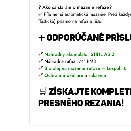
❓ Ako sa starám o mazanie reťaze?
✅ Píla nemá automatické mazanie. Pred každým 
fľaštička) priamo na reťaz a lištu.
➕ ODPORÚČANÉ PRÍS
🔗
Náhradný akumulátor STIHL AS 2
🔗 Náhradná reťaz 1/4″ PM3
🔗
Bio olej na mazanie reťaze – Lespol 1L
🔗
Ochranné okuliare
a
rukavice
🛒
ZÍSKAJTE KOMPLET
PRESNÉHO REZANIA!