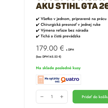
AKU STIHL GTA 2
✔️
Všetko v jednom, pripravené na prácu
✔️
Chirurgická presnosť v jednej ruke
✔️
Výmena reťaze bez náradia
✔️
Tichá a čistá prevádzka
179.00
€
s DPH
(bez DPH
145.53
€
)
Na sklade posledné kusy
Pridať do koší