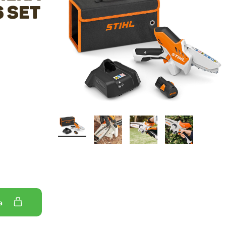
6 set
ka