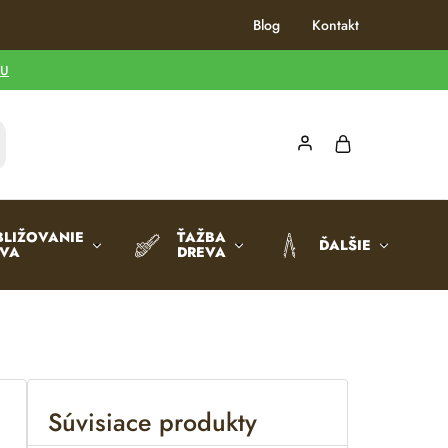
Blog
Kontakt
TU
BLIŽOVANIE
ŤAŽBA
ĎALŠIE
EVA
DREVA
Súvisiace produkty