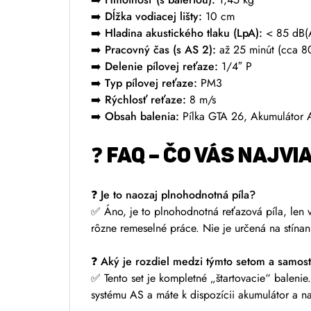
➡️
Dĺžka vodiacej lišty:
10 cm
➡️
Hladina akustického tlaku (LpA):
< 85 dB(
➡️
Pracovný čas (s AS 2):
až 25 minút (cca 8
➡️
Delenie pílovej reťaze:
1/4″ P
➡️
Typ pílovej reťaze:
PM3
➡️
Rýchlosť reťaze:
8 m/s
➡️
Obsah balenia:
Pílka GTA 26, Akumulátor AS
❓ FAQ – ČO VÁS NAJVI
❓ Je to naozaj plnohodnotná píla?
✅ Áno, je to plnohodnotná reťazová píla, len 
rôzne remeselné práce. Nie je určená na stínan
❓ Aký je rozdiel medzi týmto setom a samos
✅ Tento set je kompletné „štartovacie“ balenie.
systému AS a máte k dispozícii akumulátor a na