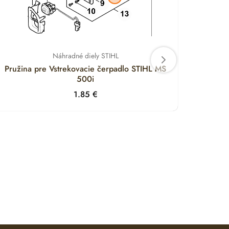
Náhradné diely STIHL
Pružina pre Vstrekovacie čerpadlo STIHL MS
Držia
500i
1.85
€