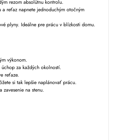
dým rezom absolútnu kontrolu.
cou a reťaz napnete jednoduchým otočným
ové plyny. Ideálne pre prácu v blízkosti domu.
zným výkonom.
úchop za každých okolností.
ve reťaze.
ôžete si tak lepšie naplánovať prácu.
 zavesenie na stenu.