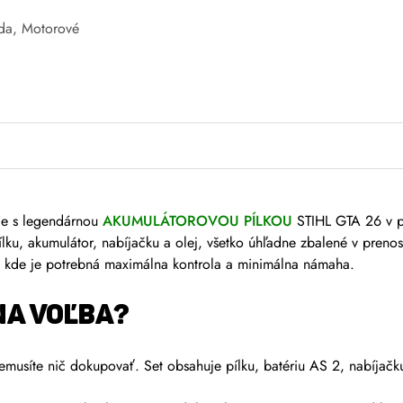
da
,
Motorové
ce s legendárnou
AKUMULÁTOROVOU PÍLKOU
STIHL GTA 26 v p
lku, akumulátor, nabíjačku a olej, všetko úhľadne zbalené v prenos
, kde je potrebná maximálna kontrola a minimálna námaha.
NA VOĽBA?
musíte nič dokupovať. Set obsahuje pílku, batériu AS 2, nabíjačku 