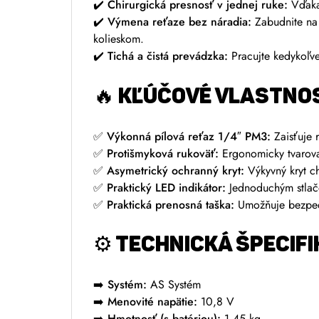
✔️
Chirurgická presnosť v jednej ruke:
Vďaka 
✔️
Výmena reťaze bez náradia:
Zabudnite na 
kolieskom.
✔️
Tichá a čistá prevádzka:
Pracujte kedykoľve
🔥 KĽÚČOVÉ VLASTNOS
✅
Výkonná pílová reťaz 1/4″ PM3:
Zaisťuje 
✅
Protišmyková rukoväť:
Ergonomicky tvarova
✅
Asymetrický ochranný kryt:
Výkyvný kryt ch
✅
Praktický LED indikátor:
Jednoduchým stlačen
✅
Praktická prenosná taška:
Umožňuje bezpečn
⚙️ TECHNICKÁ ŠPECIFI
➡️
Systém:
AS Systém
➡️
Menovité napätie:
10,8 V
➡️
Hmotnosť (s batériou):
1,45 kg