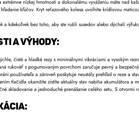
extrémne nízkej hmotnosti a dokonalému vyváženiu máte nad kaž
hľadanie kľúčov. Kryt reťazového kolesa uvoľníte krídlovou mati
k a kdekoľvek bez toho, aby ste rušili susedov alebo dýchali výfuk
TI A VÝHODY:
rýchle, čisté a hladké rezy s minimálnymi vibráciami a vysokým re
ná rukoväť s pogumovaným povrchom zaručuje pevný a bezpečný 
ráni používateľa a zároveň poskytuje neustály prehľad o reze a sta
ím tlačidla okamžite zistíte aktuálny stav nabitia akumulátora a m
é skladovanie a jednoduché prenášanie celého setu. S otvormi na
KÁCIA: