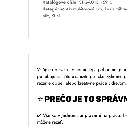
A
Katalógové číslo:
ST-GA010116910
l
Kategórie:
Akumulátorové píly
,
Les a záhra
t
píly
,
Stihl
e
r
n
a
t
i
v
Vstúpte do sveta jednoduchej a pohodlnej prá
e
potrebujete, máte okamžite po ruke: výkonnú pí
:
rezanie dosiek alebo kreatívne práce s drevom
⭐ PREČO JE TO SPRÁV
✔️
Všetko v jednom, pripravené na prácu:
Ne
môžete rezať.