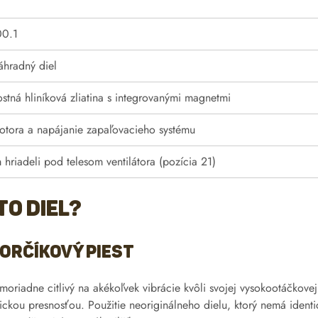
00.1
áhradný diel
tná hliníková zliatina s integrovanými magnetmi
otora a napájanie zapaľovacieho systému
hriadeli pod telesom ventilátora (pozícia 21)
to diel?
horčíkový piest
iadne citlivý na akékoľvek vibrácie kvôli svojej vysokootáčkovej ch
gickou presnosťou. Použitie neoriginálneho dielu, ktorý nemá ident