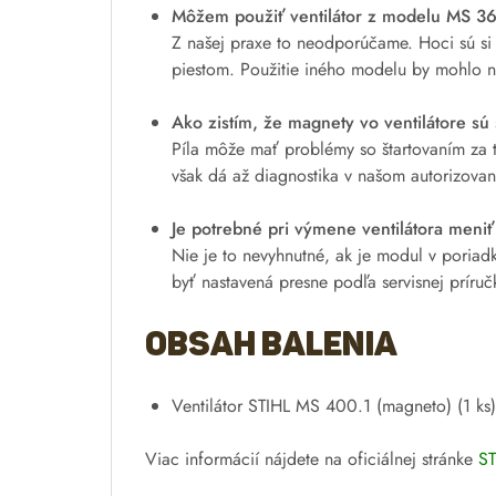
Môžem použiť ventilátor z modelu MS 3
Z našej praxe to neodporúčame. Hoci sú si
piestom. Použitie iného modelu by mohlo ne
Ako zistím, že magnety vo ventilátore sú
Píla môže mať problémy so štartovaním za t
však dá až diagnostika v našom autorizovan
Je potrebné pri výmene ventilátora meniť
Nie je to nevyhnutné, ak je modul v poria
byť nastavená presne podľa servisnej príruč
Obsah balenia
Ventilátor STIHL MS 400.1 (magneto) (1 ks)
Viac informácií nájdete na oficiálnej stránke
ST