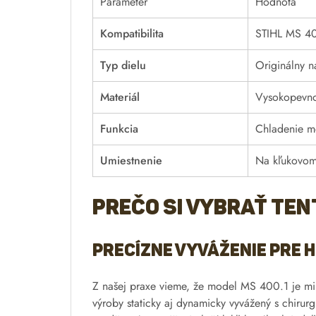
Parameter
Hodnota
Kompatibilita
STIHL MS 4
Typ dielu
Originálny n
Materiál
Vysokopevnos
Funkcia
Chladenie m
Umiestnenie
Na kľukovom 
Prečo si vybrať ten
Precízne vyváženie pre 
Z našej praxe vieme, že model MS 400.1 je mimor
výroby staticky aj dynamicky vyvážený s chirur