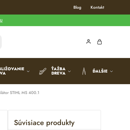
Blog
Kontakt
TU
BLIŽOVANIE
ŤAŽBA
ĎALŠIE
EVA
DREVA
ilátor STIHL MS 400.1
Súvisiace produkty