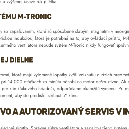
 a zvýšenej únave rúk pilčíka.
tému M-Tronic
y so zapaľovaním, ktoré sú spôsobené slabými magnetmi v neoriginá
kou indukciou, ktorá je potrebná na to, aby ovládací prístroj M-Tr
rcentného ventilátora nebude systém M-Tronic nikdy fungovať správn
ej dielne
ilátormi, ktoré majú vylomené lopatky kvôli vniknutiu cudzích pred
pri 14 000 otáčkach za minútu pôsobí na motor deštruktívne. Ak pri
j pre klin kľukového hriadeľa, odporúčame okamžitú výmenu. Pri mo
ent, aby ste predišli „strihnutiu“ klinu.
o a autorizovaný servis v 
slednej skrutky. Správna súhra ventilátora a zapaľovacieho systém