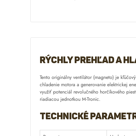
e
r
n
a
t
i
v
e
Rýchly prehľad a hl
:
Tento originálny ventilátor (magneto) je kľúč
chladenie motora a generovanie elektrickej ene
využiť potenciál revolučného horčíkového piest
riadiacou jednotkou M-Tronic.
Technické parametre