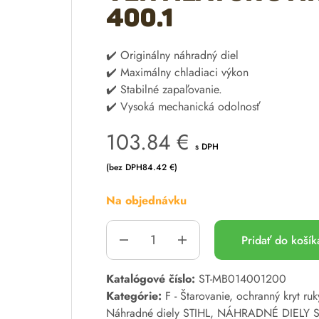
400.1
✔️ Originálny náhradný diel
✔️ Maximálny chladiaci výkon
✔️ Stabilné zapaľovanie.
✔️ Vysoká mechanická odolnosť
103.84
€
s DPH
(bez DPH
84.42
€
)
Na objednávku
Pridať do koší
A
Katalógové číslo:
ST-MB014001200
l
Kategórie:
F - Štarovanie, ochranný kryt ru
t
Náhradné diely STIHL
,
NÁHRADNÉ DIELY S