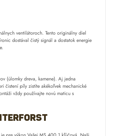
lnych ventilátoroch. Tento originálny diel
onic dostával čistý signál a dostatok energie
e.
metov (úlomky dreva, kamene). Aj jedna
 čistení píly zistíte akékoľvek mechanické
ntáži vždy používajte novú maticu s
Interforst
u je pre výkon Vašej MS 400.1 kľúčová. Naši