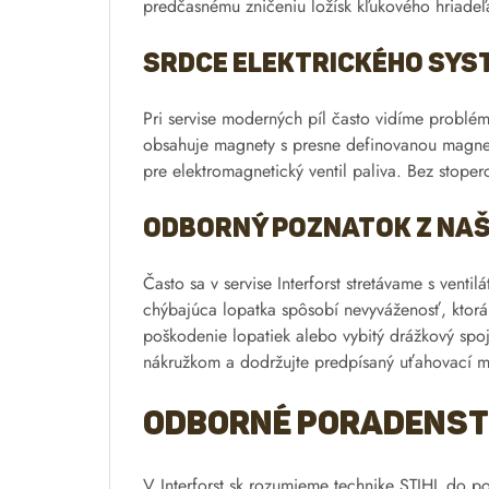
predčasnému zničeniu ložísk kľukového hriadeľa
Srdce elektrického sys
Pri servise moderných píl často vidíme problém
obsahuje magnety s presne definovanou magnetic
pre elektromagnetický ventil paliva. Bez stope
Odborný poznatok z naš
Často sa v servise Interforst stretávame s vent
chýbajúca lopatka spôsobí nevyváženosť, ktorá 
poškodenie lopatiek alebo vybitý drážkový spo
nákružkom a dodržujte predpísaný uťahovací mom
Odborné poradenstv
V Interforst.sk rozumieme technike STIHL do po