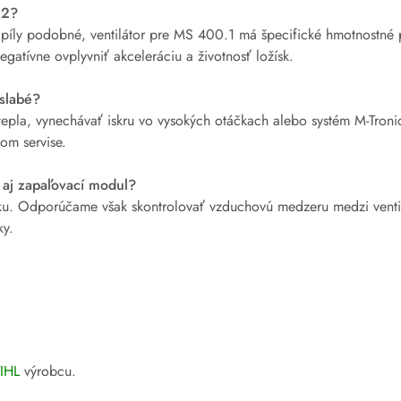
62?
 píly podobné, ventilátor pre MS 400.1 má špecifické hmotnostné
gatívne ovplyvniť akceleráciu a životnosť ložísk.
 slabé?
epla, vynechávať iskru vo vysokých otáčkach alebo systém M-Troni
om servise.
 aj zapaľovací modul?
dku. Odporúčame však skontrolovať vzduchovú medzeru medzi vent
ky.
IHL
výrobcu.