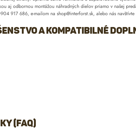
kou aj odbornou montážou náhradných dielov priamo v našej preda
a 0904 917 686, e-mailom na
shop@interforst.sk
, alebo nás navštívte
enstvo a kompatibilné dopl
ky (FAQ)