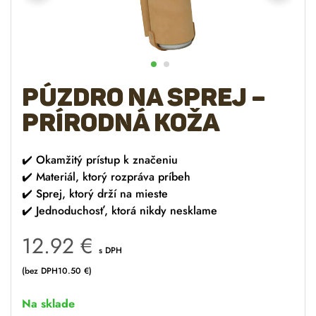
Púzdro na sprej –
prírodná koža
✔️
Okamžitý prístup k značeniu
✔️
Materiál, ktorý rozpráva príbeh
✔️
Sprej, ktorý drží na mieste
✔️
Jednoduchosť, ktorá nikdy nesklame
12.92
€
s DPH
(bez DPH
10.50
€
)
Na sklade