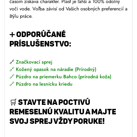
časom získava charakter. Plast je ľahší a 100% odolný
voči vode. Voľba závisí od Vašich osobných preferencií a
štýlu práce.
➕
ODPORÚČANÉ
PRÍSLUŠENSTVO:
🔗
Značkovací sprej
🔗
Kožený opasok na náradie (Prírodný)
🔗
Púzdro na priemerku Bahco (prírodná koža)
🔗
Púzdro na lesnícku kriedu
🛒
Stavte na poctivú
remeselnú kvalitu a majte
svoj sprej vždy poruke!