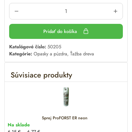
Pridať do košíka
A
Katalógové číslo:
50205
l
Kategórie:
Opasky a púzdra
,
Ťažba dreva
t
e
Súvisiace produkty
r
n
a
t
i
v
e
Sprej ProFORST ER neon
:
Na sklade
6.15
€
–
6.77
€