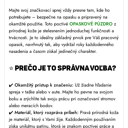
Majte svoj značkovací sprej vždy presne tam, kde ho
potrebujete – bezpečne na opasku a pripravený na
okamžité použitie. Toto poctivé
OPASKOVÉ PÚZDRO
z
prírodnej kože je stelesnením jednoduchej funkčnosti a
trvácnosti. Je to ideálny základný prvok pre Váš pracovný
opasok, navrhnutý tak, aby vydržal roky každodenného
nasadenia a časom získal jedinečný charakter.
⭐
PREČO JE TO SPRÁVNA VOĽBA?
✔️
Okamžitý prístup k značeniu:
Už žiadne hľadanie
spreja v taške alebo v aute. Majte ho pevne na svojom
boku a zrýchlite tak svoju prácu pri označovaní stromov
alebo meracích bodov.
✔️
Materiál, ktorý rozpráva príbeh:
Pravá prírodná koža
je materiál, ktorý s Vami žije. Každodenným používaním
získa unikátnu patinu, ktorá je znakom poctivej práce a