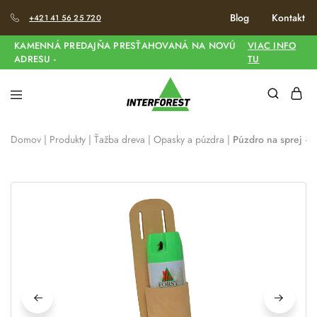
Blog
Kontakt
+421 41 56 25 720
KAMENNÁ PREDAJŇA PRESŤAHOVANÁ NA NOVÚ
VIAC INFO
ADRESU -
TU
Domov
|
Produkty
|
Ťažba dreva
|
Opasky a púzdra
|
Púzdro na sprej – 