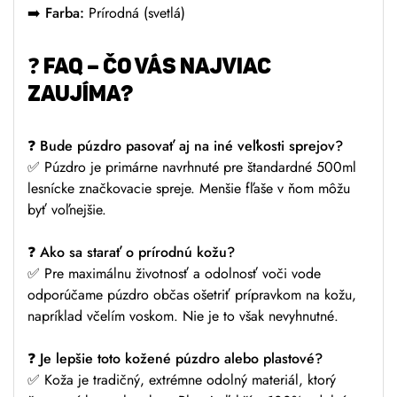
➡️
Farba:
Prírodná (svetlá)
❓
FAQ – ČO VÁS NAJVIAC
ZAUJÍMA?
❓
Bude púzdro pasovať aj na iné veľkosti sprejov?
✅ Púzdro je primárne navrhnuté pre štandardné 500ml
lesnícke značkovacie spreje. Menšie fľaše v ňom môžu
byť voľnejšie.
❓
Ako sa starať o prírodnú kožu?
✅ Pre maximálnu životnosť a odolnosť voči vode
odporúčame púzdro občas ošetriť prípravkom na kožu,
napríklad včelím voskom. Nie je to však nevyhnutné.
❓
Je lepšie toto kožené púzdro alebo plastové?
✅ Koža je tradičný, extrémne odolný materiál, ktorý