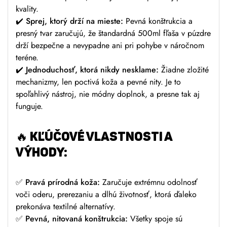
kvality.
✔️
Sprej, ktorý drží na mieste:
Pevná konštrukcia a
presný tvar zaručujú, že štandardná 500ml fľaša v púzdre
drží bezpečne a nevypadne ani pri pohybe v náročnom
teréne.
✔️
Jednoduchosť, ktorá nikdy nesklame:
Žiadne zložité
mechanizmy, len poctivá koža a pevné nity. Je to
spoľahlivý nástroj, nie módny doplnok, a presne tak aj
funguje.
🔥
KĽÚČOVÉ VLASTNOSTI A
VÝHODY:
✅
Pravá prírodná koža:
Zaručuje extrémnu odolnosť
voči oderu, prerezaniu a dlhú životnosť, ktorá ďaleko
prekonáva textilné alternatívy.
✅
Pevná, nitovaná konštrukcia:
Všetky spoje sú