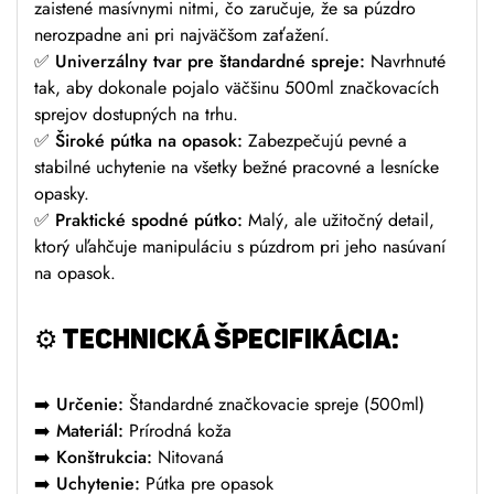
zaistené masívnymi nitmi, čo zaručuje, že sa púzdro
nerozpadne ani pri najväčšom zaťažení.
✅
Univerzálny tvar pre štandardné spreje:
Navrhnuté
tak, aby dokonale pojalo väčšinu 500ml značkovacích
sprejov dostupných na trhu.
✅
Široké pútka na opasok:
Zabezpečujú pevné a
stabilné uchytenie na všetky bežné pracovné a lesnícke
opasky.
✅
Praktické spodné pútko:
Malý, ale užitočný detail,
ktorý uľahčuje manipuláciu s púzdrom pri jeho nasúvaní
na opasok.
⚙️
TECHNICKÁ ŠPECIFIKÁCIA:
➡️
Určenie:
Štandardné značkovacie spreje (500ml)
➡️
Materiál:
Prírodná koža
➡️
Konštrukcia:
Nitovaná
➡️
Uchytenie:
Pútka pre opasok