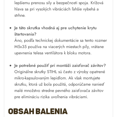
lepšiemu prenosu sily a bezpečnosti spoja. Krížová
hlava sa pri vysokých vibráciách ľahšie vybehá a
strhne.
Je táto skrutka vhodná aj pre uchytenie krytu
štartovania?
Áno, podľa technickej dokumentácie sa tento rozmer
M5x35 používa na viacerých miestach píly, vrátane
upevnenia telesa ventilátora k bloku motora.
Je potrebné použiť pri montáži zaisťovač závitov?
Originálne skrutky STIHL sú často z výroby opatrené
mikro-kapsulovaným lepidlom. Ak však montujete
skrutku, ktorá už bola použitá, odporúčame naniesť
malé množstvo stredne pevného zaisťovača závitov
pre elimináciu rizika uvoľnenia vibráciami.
Obsah balenia