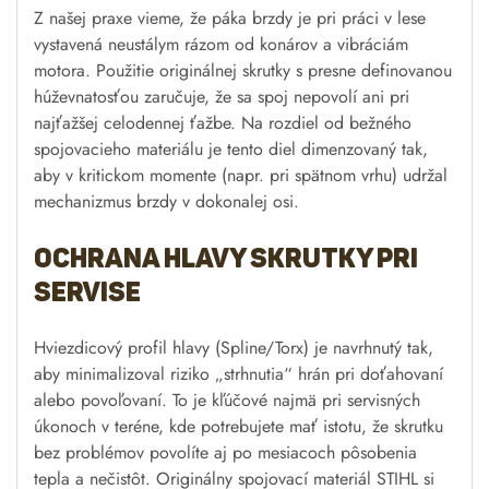
Z našej praxe vieme, že páka brzdy je pri práci v lese
vystavená neustálym rázom od konárov a vibráciám
motora. Použitie originálnej skrutky s presne definovanou
húževnatosťou zaručuje, že sa spoj nepovolí ani pri
najťažšej celodennej ťažbe. Na rozdiel od bežného
spojovacieho materiálu je tento diel dimenzovaný tak,
aby v kritickom momente (napr. pri spätnom vrhu) udržal
mechanizmus brzdy v dokonalej osi.
Ochrana hlavy skrutky pri
servise
Hviezdicový profil hlavy (Spline/Torx) je navrhnutý tak,
aby minimalizoval riziko „strhnutia“ hrán pri doťahovaní
alebo povoľovaní. To je kľúčové najmä pri servisných
úkonoch v teréne, kde potrebujete mať istotu, že skrutku
bez problémov povolíte aj po mesiacoch pôsobenia
tepla a nečistôt. Originálny spojovací materiál STIHL si