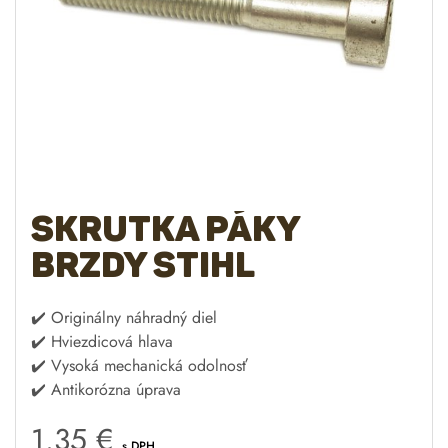
Skrutka páky
brzdy STIHL
✔️ Originálny náhradný diel
✔️ Hviezdicová hlava
✔️ Vysoká mechanická odolnosť
✔️ Antikorózna úprava
1.35
€
s DPH