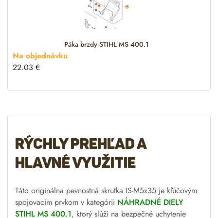
v
e
:
Páka brzdy STIHL MS 400.1
Na objednávku
22.03
€
Rýchly prehľad a
hlavné využitie
Táto originálna pevnostná skrutka IS-M5x35 je kľúčovým
spojovacím prvkom v kategórii
NÁHRADNÉ DIELY
STIHL MS 400.1
, ktorý slúži na bezpečné uchytenie