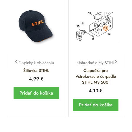
Doplnky k oblečeniu
Náhradné diely STIHL
Šiltovka STIHL
Čiapočka pre
Vstrekovacie čerpadlo
4.99
€
STIHL MS 500i
4.13
€
Pridať do košíka
Pridať do košíka