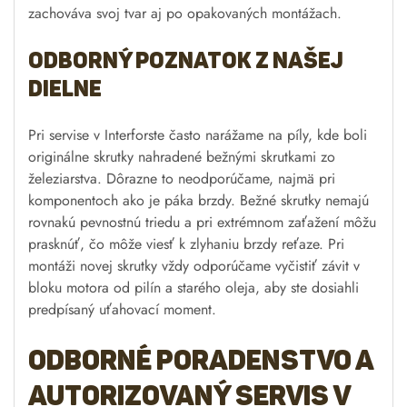
zachováva svoj tvar aj po opakovaných montážach.
Odborný poznatok z našej
dielne
Pri servise v Interforste často narážame na píly, kde boli
originálne skrutky nahradené bežnými skrutkami zo
železiarstva. Dôrazne to neodporúčame, najmä pri
komponentoch ako je páka brzdy. Bežné skrutky nemajú
rovnakú pevnostnú triedu a pri extrémnom zaťažení môžu
prasknúť, čo môže viesť k zlyhaniu brzdy reťaze. Pri
montáži novej skrutky vždy odporúčame vyčistiť závit v
bloku motora od pilín a starého oleja, aby ste dosiahli
predpísaný uťahovací moment.
Odborné poradenstvo a
autorizovaný servis v