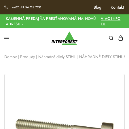
Blog
Kontakt
+421 41 56 25 720
KAMENNÁ PREDAJŇA PRESŤAHOVANÁ NA NOVÚ
VIAC INFO
ADRESU -
TU
Domov
|
Produkty
|
Náhradné diely STIHL
|
NÁHRADNÉ DIELY STIHL MS