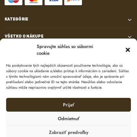
KATEGÓRIE
VŠETKO O NÁKUPE
Spravujte súhlas so súbormi
cookie
KONTAKT
Na poskytovanie tých najlepších skúseností používame technológie, ako sú
súbory cookie na ukladanie a/alebo prístup k informáciám o zariadení. Súhlas
s týmito technológiami nám umožní spracovávať údaje, ako je správanie pri
prehliadaní alebo jedinečné ID na tejto stránke. Nesúhlas alebo odvolanie
súhlasu môže nepriaznivo ovplyvniť určité vlastnosti a funkcie.
Prijať
© 2024 e-shop od
lukasolos.sk
Odmietnuť
Zobraziť predvoľby
Ochrana osobných údajov