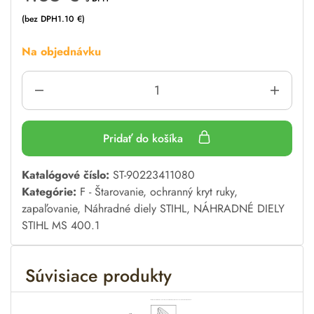
(bez DPH
1.10
€
)
Na objednávku
Pridať do košíka
A
Katalógové číslo:
ST-90223411080
l
Kategórie:
F - Štarovanie, ochranný kryt ruky,
t
zapaľovanie
,
Náhradné diely STIHL
,
NÁHRADNÉ DIELY
e
STIHL MS 400.1
r
n
Súvisiace produkty
a
t
i