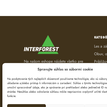
KATEGÓ
Les a z
Obuv, o
Na našom eshope nájdete všetko pre
Približo
les a záhradu. Od pracovného
Robotic
Spravujte súhlas so súbormi cookie
oblečenia, nástrojov na ťažbu a
Spracov
spracovanie dreva až po ručné
Na poskytovanie tých najlepších skúseností používame technológie, ako sú súbor
ukladanie a/alebo prístup k informáciám o zariadení. Súhlas s týmito technológi
náradie.
Ťažba d
umožní spracovávať údaje, ako je správanie pri prehliadaní alebo jedinečné ID na
Značeni
stránke. Nesúhlas alebo odvolanie súhlasu môže nepriaznivo ovplyvniť určité vlast
funkcie.