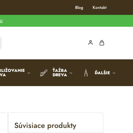
Blog
Kontakt
TU
BLIŽOVANIE
ŤAŽBA
ĎALŠIE
EVA
DREVA
Súvisiace produkty