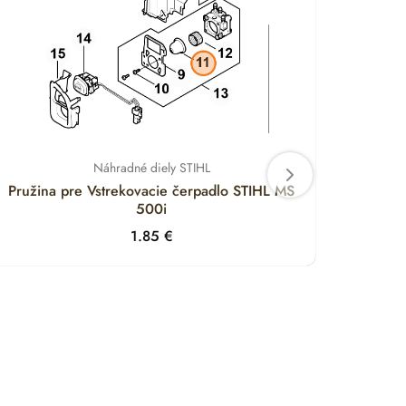
Náhradné diely STIHL
Pružina pre Vstrekovacie čerpadlo STIHL MS
Držia
500i
1.85
€