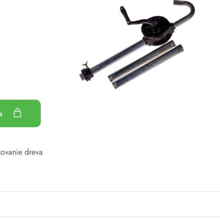
ka
žovanie dreva