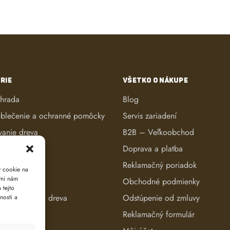
RIE
VŠETKO O NÁKUPE
áhrada
Blog
blečenie a ochranné pomôcky
Servis zariadení
vanie dreva
B2B – Veľkoobchod
ké kosačky
Doprava a platba
anie dreva
Reklamačný poriadok
y cookie na
ami nám
reva
Obchodné podmienky
 tejto
e a evidencia dreva
Odstúpenie od zmluvy
nosti a
Reklamačný formulár