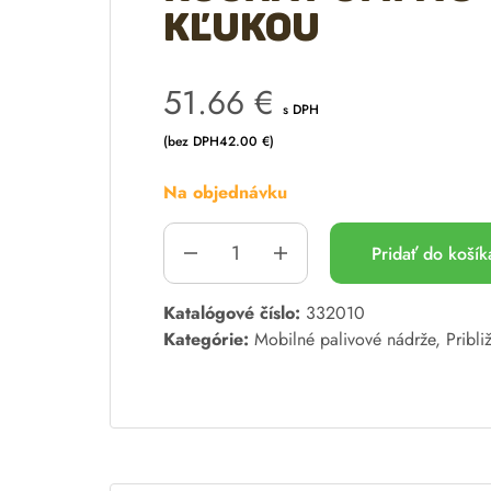
kľukou
51.66
€
s DPH
(bez DPH
42.00
€
)
Na objednávku
Pridať do koší
A
Katalógové číslo:
332010
l
Kategórie:
Mobilné palivové nádrže
,
Pribli
t
e
r
n
a