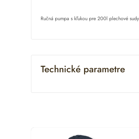
t
i
v
Ručná pumpa
s
kľukou
pre
200l
plechové
sudy
e
:
Technické parametre