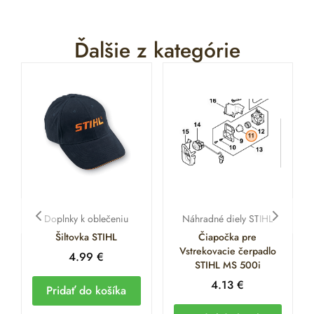
Ďalšie z kategórie
Doplnky k oblečeniu
Náhradné diely STIHL
Šiltovka STIHL
Čiapočka pre
Vstrekovacie čerpadlo
4.99
€
STIHL MS 500i
4.13
€
Pridať do košíka