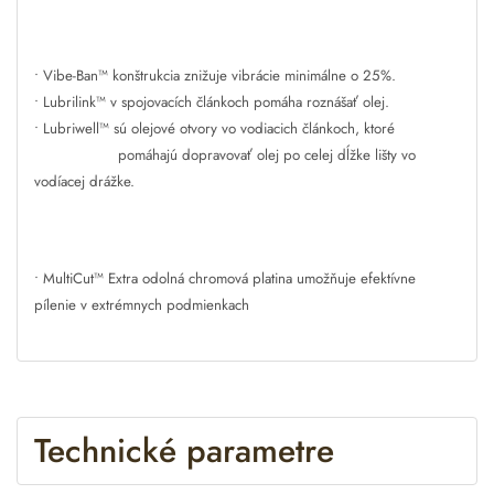
• Vibe-Ban™ konštrukcia znižuje vibrácie minimálne o 25%.
• Lubrilink™ v spojovacích článkoch pomáha roznášať olej.
• Lubriwell™ sú olejové otvory vo vodiacich článkoch, ktoré
pomáhajú dopravovať olej po celej dĺžke lišty vo
vodíacej drážke.
• MultiCut™ Extra odolná chromová platina umožňuje efektívne
pílenie v extrémnych podmienkach
Technické parametre