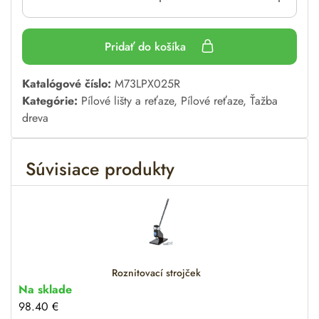
Pridať do košíka
A
Katalógové číslo:
M73LPX025R
l
Kategórie:
Pílové lišty a reťaze
,
Pílové reťaze
,
Ťažba
t
dreva
e
r
Súvisiace produkty
n
a
t
i
v
e
:
Roznitovací strojček
Na sklade
98.40
€