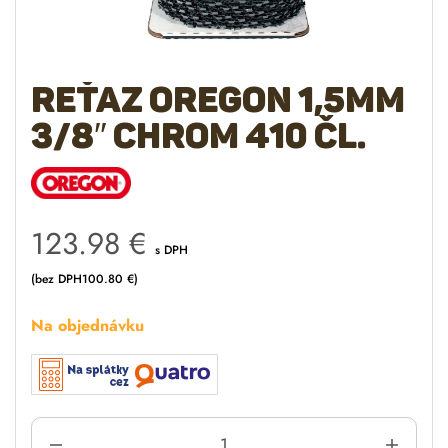
Reťaz OREGON 1,5mm
3/8″ chrom 410 čl.
123.98
€
s DPH
(bez DPH
100.80
€
)
Na objednávku